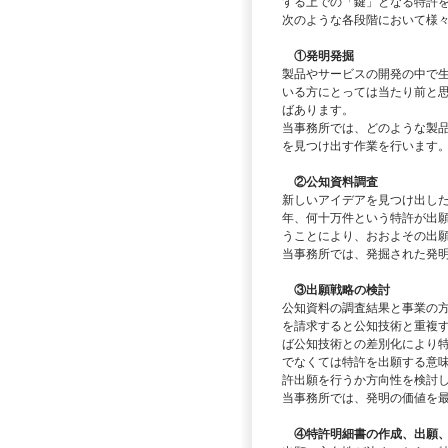
する上での「鍵」となる特許
次のような各段階において様
①発明発掘
製品やサービスの開発の中で
いる方にとっては当たり前と
ばあります。
当事務所では、どのような製
を見つけ出す作業を行います
②公知資料調査
新しいアイデアを見つけ出し
年、何十万件という特許が出
うことにより、おおよその出
当事務所では、発掘された発
③出願戦略の検討
公知資料の調査結果と事業の
を請求すると公知技術と重複
ば公知技術との差別化により
でなくては特許を出願する意
許出願を行うか方向性を検討
当事務所では、発明の価値を
④特許明細書の作成、出願