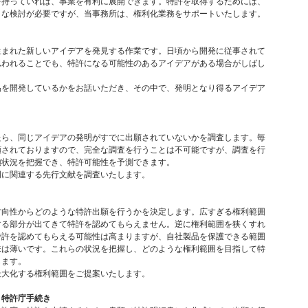
を持っていれば、事業を有利に展開できます。特許を取得するためには、
々な検討が必要ですが、当事務所は、権利化業務をサポートいたします。
生まれた新しいアイデアを発見する作業です。日頃から開発に従事されて
思われることでも、特許になる可能性のあるアイデアがある場合がしばし
品を開発しているかをお話いただき、その中で、発明となり得るアイデア
。
たら、同じアイデアの発明がすでに出願されていないかを調査します。毎
願されておりますので、完全な調査を行うことは不可能ですが、調査を行
願状況を把握でき、特許可能性を予測できます。
明に関連する先行文献を調査いたします。
方向性からどのような特許出願を行うかを決定します。広すぎる権利範囲
する部分が出てきて特許を認めてもらえません。逆に権利範囲を狭くすれ
特許を認めてもらえる可能性は高まりますが、自社製品を保護できる範囲
味は薄いです。これらの状況を把握し、どのような権利範囲を目指して特
します。
最大化する権利範囲をご提案いたします。
、特許庁手続き