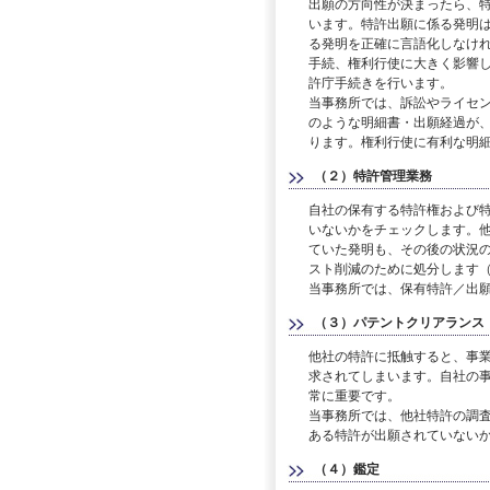
出願の方向性が決まったら、
います。特許出願に係る発明
る発明を正確に言語化しなけ
手続、権利行使に大きく影響し
許庁手続きを行います。
当事務所では、訴訟やライセ
のような明細書・出願経過が
ります。権利行使に有利な明
（２）特許管理業務
自社の保有する特許権および
いないかをチェックします。
ていた発明も、その後の状況
スト削減のために処分します
当事務所では、保有特許／出
（３）パテントクリアランス
他社の特許に抵触すると、事
求されてしまいます。自社の
常に重要です。
当事務所では、他社特許の調
ある特許が出願されていない
（４）鑑定