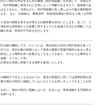
特許庁に特許を申請するための書類（特許明細書）を作成して、出願を行
は、特許明細書に表現された文章によって理解されますので、無体物であ
ればなりません。当然ながら、特許明細書の良し悪しはその後の権利取得
ます。 また、出願後は、審査請求、拒絶理由通知の対応など様々な対特
ンス交渉の経験を有する弁理士が出願実務を担当いたします。従って、ど
、潜在的な侵害者からの攻撃に対するリスクを低減できるかを理解してお
細書の作成、対特許庁手続きを行います。
特許出願の棚卸しです。ひとつには、競合他社が自社の特許技術を使って
他方では、特許出願の段階において将来の事業の実施可能性があると考え
の変化により権利を持つ必要がなくなることがあり、そのような権利をコ
（放棄、ライセンス等）。
願の状況を容易に把握できる資料を提供いたします。
業の継続ができなくなるばかりか、過去の実施分に対しては損害賠償を請
事業が他社の特許に抵触していないかどうかを常にチェックすることが非
査を行い、他社の特許に抵触しないか、あるいは、将来抵触する可能性の
かを調べます。