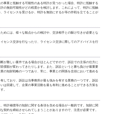
社の事業と抵触する可能性のある特許が見つかった場合、特許に抵触する
特許の無効可能性がどの程度かを検討します。これによって、特許に抵触
か、ライセンスを受けるか、特許を無効にするか等の作戦を立てることが
るためには、様々な観点からの検討や、交渉相手との駆け引きが必要とな
ライセンス交渉を行なったり、ライセンス交渉に際してのアドバイスを行
判断が難しい案件である場合がほとんどですので、訴訟での主張の仕方に
害賠償額が変わってきたりします。また、訴訟というと勝ち負けが最重要
企業の知財戦略の一つであり、常に、事業との関係を念頭において進める
を有しており、訴訟は当事務所が最も強みを有する業務の一つです。訴訟
るいは回避して、企業の事業活動を最も有利に進めることができる方策を
ます。
に、特許補償等の知財に関する条項を含める場合が一般的です。知財に関
利な契約を締結させられてしまうことがありますので、注意が必要です。