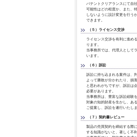
パテントクリアランスにて自
可能性はどの程度か、また、
しないように設計変更を行う
できます。
（５）ライセンス交渉
ライセンス交渉を有利に進め
ります。
当事務所では、代理人として
います。
（６）訴訟
訴訟に持ち込まれる案件は、
よって勝敗が分かれたり、損
と思われがちですが、訴訟は
必要があります。
当事務所は、豊富な訴訟経験
対象の知的財産を生かし、あ
ご提案し、訴訟を遂行いたし
（７）契約書レビュー
製品の売買契約を締結する際
する知識がないと、著しく不