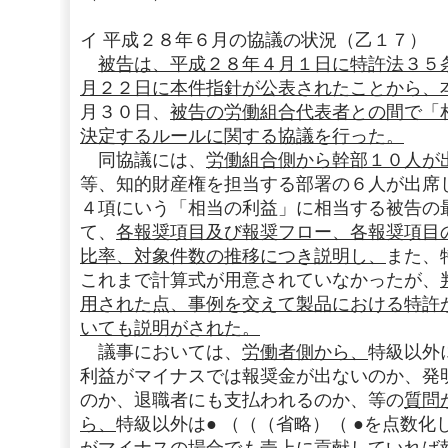
イ 平成２８年６月の協議の状況（乙１７）
被告は、平成２８年４月１日に特許法３５
月２２日に本件指針が公表されたことから、
月３０日、
被告の労働組合代表者との間で「
決定するルールに関する協議を行った。
同協議には、
労働組合側から幹部１０人が
等、知的財産権を担当する部署の６人が出席
４項にいう「相当の利益」に相当する被告の
て、
各報奨項目及び報奨フロー、各報奨項目
比率、対象件数の推移につき説明し、
また、
これまで計算式が用意されていなかったが、
用された点、事例を交えて製品における特許
いても説明がされた。
議事においては、
労働者側から、
特級以外
利益がマイナスでは報奨金が出ないのか、発
のか、退職者にも支払われるのか、等の
質問
ら、
特級以外は● （（（省略）（ ●を点数