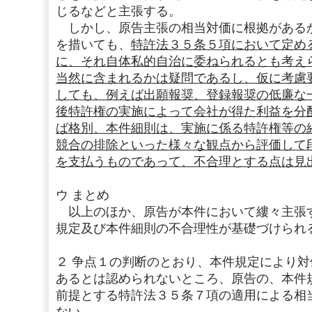
じるなどと主張する。
しかし、原告主張の相当対価に根拠がある
を措いても、
特許法３５条５項において定め
に、それ自体私的自治に委ねられるとも考え
当然に含まれるかは疑問であるし、仮に考慮
しても、例えば出願報奨、登録報奨の低廉な
後特許権の実施によって会社が得た利益を分
ば格別、本件細則は、実施に係る特許権等の
競合の排除といった様々な観点から評価して
を支払うものであって、不合理とする点は見
ウ まとめ
以上のほか、原告が本件において縷々主張
規定及び本件細則の不合理性が基礎づけられ
２ 争点１の判断のとおり、本件規定により
あるとは認められないところ、原告の、本件
前提とする特許法３５条７項の適用による相