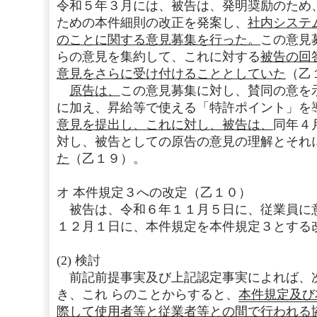
令和５年３月には、被告は、発明奨励のため
ための本件細則の改正を発案し、
社内システ
のことに関する意見募集を行った。
この意見
らの意見を集約して、これに対する
被告の回
意見をさらに受け付けることとしていた
（乙
原告は、
この意見募集に対し、賛同の意を
に加え、昇給等で使える「特許ポイント」を
意見を提出し、これに対し、被告は、
同年４
対し、被告としての原告の意見の理解とそれ
た
（乙１９）。
オ 本件規定３への改定（乙１０）
被告は、令和６年１１月５日に、従業員に
１２月１日に、本件規定を本件規定３とする
(2) 検討
前記前提事実及び上記認定事実によれば、
き、これ らのことからすると、
本件規定及び
際して使用者等と従業者等との間で行われる