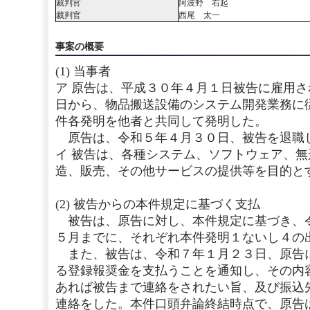
裁判官
阿波野 右起
裁判官
西尾 太一
事案の概要
(1) 当事者
ア 原告は、平成３０年４月１日被告に雇用
日から、物品搬送設備のシステム開発業務に
件各発明を他者と共同して発明した。
原告は、令和５年４月３０日、被告を退職
イ 被告は、各種システム、ソフトウェア、
造、販売、その他サービスの提供等を目的と
(2) 被告からの本件規定に基づく支払
被告は、原告に対し、本件規定に基づき、
５月までに、それぞれ本件発明１ないし４の
また、被告は、令和７年１月２３日、原告
る登録報奨金を支払うことを通知し、その内
あれば被告まで連絡をされたい旨、及び振込
連絡をした。本件口頭弁論終結時点で、原告