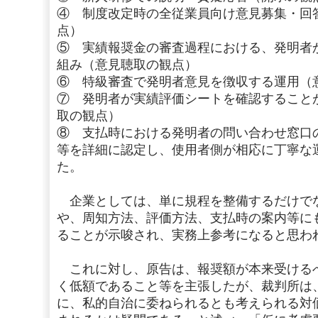
④ 制度改定時の全従業員向け意見募集・回
点）
⑤ 実績報奨金の審査過程における、発明者
組み（意見聴取の観点）
⑥ 特級審査で発明者意見を徴収する運用（
⑦ 発明者が実績評価シートを確認すること
取の観点）
⑧ 支払時における発明者の問い合わせ窓口
等を詳細に認定し、使用者側が相応に丁寧な
た。
企業としては、単に規程を整備するだけで
や、周知方法、評価方法、支払時の案内等に
ることが示唆され、実務上参考になると思わ
これに対し、原告は、報奨額が本来受ける
く低額であること等を主張したが、裁判所は
に、私的自治に委ねられるとも考えられる対