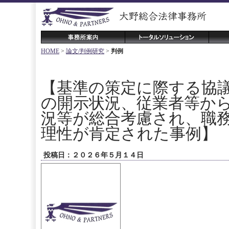
HOME
>
論文/判例研究
>
判例
【基準の策定に際する協
の開示状況、従業者等か
況等が総合考慮され、職
理性が肯定された事例】
投稿日：２０２６年５月１４日