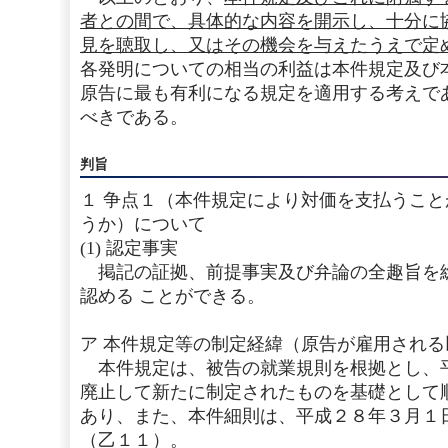
者との間で、具体的な内容を開示し、十分に
見を聴取し、又はその機会を与えたうえで定
各発明についての相当の利益は本件規定及び
原告に最も有利になる規定を適用する考えで
べきである。
判旨
１ 争点１（本件規定により対価を支払うこ
うか）について
(1) 認定事実
掲記の証拠、前提事実及び弁論の全趣旨を
認める ことができる。
ア 本件規定等の制定経緯（原告が雇用される
本件規定は、被告の就業規則を根拠とし、
廃止して新たに制定されたものを基礎として
あり、また、本件細則は、平成２８年３月１
（乙１１）。