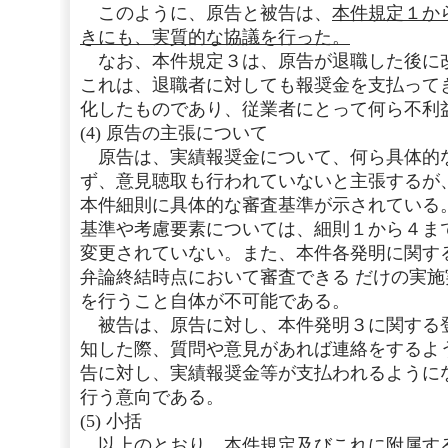
このように、原告と被告は、
本件規定１か
きにも、実質的な協議を行った。
なお、本件規定３は、原告が退職した後に
これは、退職者に対しても報奨金を支払って
化したものであり、従業者にとって何ら不利
(4) 原告の主張について
原告は、実績報奨金について、何ら具体的
ず、意見聴取も行われていないと主張するが
本件細則に具体的な審査基準が示されている
基準や考慮要素については、細則１から４ま
変更されていない。また、本件各発明に関す
弁論終結時点において審査できる だけの実
を行うこと自体が不可能である。
被告は、原告に対し、本件発明３に関する
知した際、質問や意見があれば連絡をするよ
告に対し、実績報奨金等が支払われるように
行う意向である。
(5) 小括
以上のとおり、
本件規定及びこれに附属す