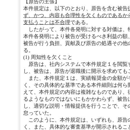
【原告の主張】
本件規定は、以下のとおり、原告を含む被告
ず、かつ、内容も合理性を欠くものであるか
支払うことは不合理
である。
したがって、本件各発明に対する対価は、
本件各発明により被告が受けるべき利益の額
被告が行う負担、貢献及び原告の処遇その他
る。
(1) 周知性を欠くこと
原告は、社内システムで本件規定１を閲覧
し、被告は、原告が退職後に開示を求めても
また、本件規定１は、実績報奨金の金額が
く、その具体的な基準である本件細則は何ら
えて、本件規定の内容は複雑なものであり、
るようなものではないにもかかわらず、被告
し、適切な説明・情報提供を行うことで、そ
怠っていた。
このように、本件規定は、いずれも、原告
く、また、具体的な審査基準が開示されるこ