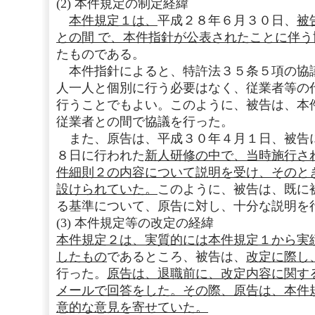
(2) 本件規定の制定経緯
本件規定１は、
平成２８年６月３０日、
被
との間 で、本件指針が公表されたことに伴
たものである。
本件指針によると、特許法３５条５項の協
人一人と個別に行う必要はなく、従業者等の
行うことでもよい。このように、被告は、本
従業者との間で協議を行った。
また、原告は、平成３０年４月１日、被告
８日に行われた
新人研修の中で、当時施行さ
件細則２の内容について説明を受け、そのと
設けられていた。
このように、被告は、既に
る基準について、原告に対し、十分な説明を
(3) 本件規定等の改定の経緯
本件規定２は、実質的には本件規定１から実
したもの
であるところ、被告は、
改定に際し
行った。
原告は、退職前に、改定内容に関す
メールで回答をした。その際、原告は、本件
意的な意見を寄せていた。