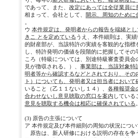
り、毎年の
新人研修においても、報奨制度に
であって、また、
改定にあっては全従業員に
相まって、会社として、
開示、周知のために
。
ウ
本件規定は、発明者からの報告を端緒とし
きこ とを定めている
うえ、本件細則は、実績
的財産部が、当該特許の実績を客観的な指標
し、特許発明の価値を段階的に把握してその
ころ（特級については、別途特級審査委員会
見が徴収される。）、
事業部は、当該対象特
明者等から確認するなどとされており、その
ト）についても、発明者又は担当者において
いること（乙１１ないし１４）、
各種報奨金
合わせないし意見聴取の窓口を案内
している
意見を聴取する機会は相応に確保されている
(3) 原告の主張について
ア 本件規定及び本件細則の周知の状況につい
原告は、新人研修における説明の存在を争