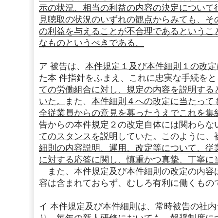
示の状況、相当の利益の内容の決定について
見聴取の状況のいずれの観点からみても、そ
の利益を与えることが不合理であるというこ
なものというべきである。
ア 被告は、
本件規定１及び本件細則１の改定
た本 件指針をふまえ、これに忠実な手続をと
ての労働組合に対し、規定の内容を説明する
いた。
また、
本件細則４への改定に当たって
全従業員からの意見を募ったうえでこれを集
告からの本件規定２の改定自体には関わらな
てのスタンスを説明
していた。このように、
細則の内容説明、運用、改定等について、従
に対する応答に関し、慎重かつ真摯、丁寧に
また、本件規定及び本件細則の改定の内容
容は含まれておらず、むしろ有利に働くもの
イ
本件規定及び本件細則は、常時被告の社内