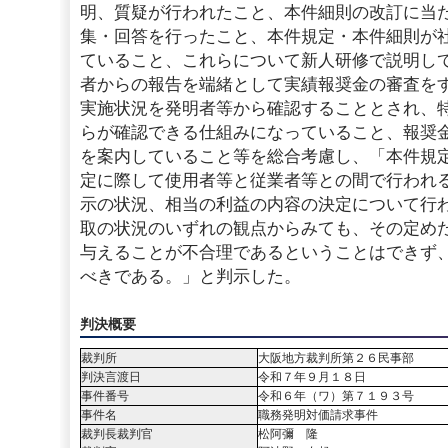
明、質疑が行われたこと、本件細則の改訂に当
集・回答を行ったこと、本件規定・本件細則が
ていること、これらについて新人研修で説明し
者からの報告を端緒として実績報奨金の審査を
実施状況を発明者等から確認することとされ、
らが確認できる仕組みになっていること、報奨
を案内していること等を総合考慮し、「本件規
定に際して使用者等と従業者等との間で行われ
示の状況、相当の利益の内容の決定について行
取の状況のいずれの観点からみても、その定め
与えることが不合理であるということはできず
べきである。」と判示した。
判決概要
裁判所
大阪地方裁判所第２６民事部
判決言渡日
令和７年９月１８日
事件番号
令和６年（ワ）第７１９３号
事件名
職務発明対価請求事件
裁判長裁判官
松阿彌 隆