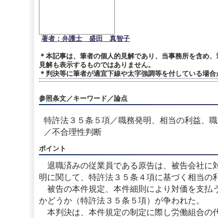
著者：弁護士 盛田 真智子
＊本記事は、筆者の個人的見解であり、当事務所を含め、
見解も表示するものではありません。
＊判決等に筆者が適宜下線や太字強調等を付している場合
参照条文／キーワード／論点
特許法３５条５項／職務発明、相当の利益、職
／不合理性判断
ポイント
退職済みの従業員である原告は、被告会社に対
明に関して、特許法３５条４項に基づく相当の
被告の本件規定、本件細則により対価を支払う
かどうか（特許法３５条５項）が争われた。
本判決は、本件規定の制定に際し労働組合の代