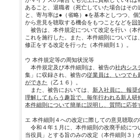
がマイナスの場合でも売上に貢献していれば
あること、退職者（死亡していた場合はその
と、寄与率は●（省略）●を基本としつつ、
から意見を聴取する機会をもつことなどを
回
被告は、本件規定について改定を行い（本
これを施行した。また、本件細則については
修正をする改定を行った（本件細則１）。
ウ 本件規定等の周知状況等
本件規定及び本件細則は、被告の
社内シス
集」に収録され、被告の
従業員は、いつでも
ができた
（乙１６）。
また、被告においては、
新入社員に、報奨
理解してもらう趣旨で、毎年行われる新人研
本件細則について簡単に説明し、質問に応答
エ 本件細則４への改定に際しての意見聴取の
令和４年１月に、本件細則の改廃手続につ
当役員」とする旨のみの改定（本件細則３）