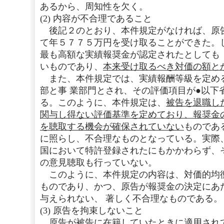
あるから、周知性を欠く。
(2) 内容が不合理であること
後記２のとおり、本件規定がなければ、原
て年５７７５万円を受け取ることができた。
最も高額な実績報奨金が認定されたとしても
いものであり、
本来受け取るべき対価の額と
また、本件規定では、実績報酬等級を定め
部と事 業部門とされ、その評価項目が●以下
る。このように、本件規定は、
被告を退職し
関与し得ない評価基準を定めており、報奨金
を聴取する機会が確保されていない
ものであ
に照らし、不合理なものとなっている。実際
国において特許登録されたにもかかわらず、
の意見聴取も行っていない。
このように、本件規定の内容は、対価的均
ものであり、かつ、原告が報奨金の決定にあ
与えられない、 著しく不合理なものである。
(3) 原告を拘束しないこと
原告が被告に在籍していたときに適用され