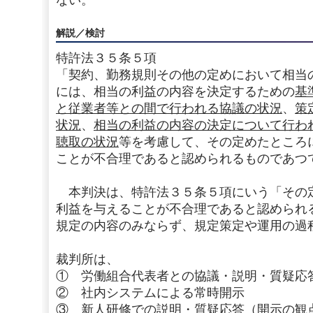
ない。
解説／検討
特許法３５条５項
「契約、勤務規則その他の定めにおいて相当
には、相当の利益の内容を決定するための
基
と従業者等との間で行われる協議の状況
、
策
状況
、
相当の利益の内容の決定について行わ
聴取の状況
等を考慮して、その定めたところ
ことが不合理であると認められるものであつ
本判決は、特許法３５条５項にいう「その
利益を与えることが不合理であると認められ
規定の内容のみならず、規定策定や運用の過
裁判所は、
① 労働組合代表者との協議・説明・質疑応
② 社内システムによる常時開示
③ 新人研修での説明・質疑応答（開示の観