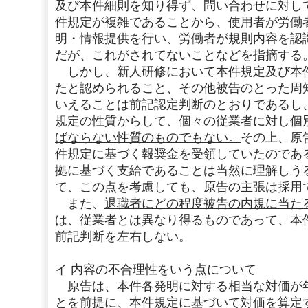
及び本件細則を知り得ず、問い合わせに対し
件規定が複雑であることから、使用者が労働
明・情報提供を行い、労働者が規則内容を認
だが、これがされてないことなどを指摘する
しかし、新人研修において本件規定及び本
たと認められること、その他被告のとった周
いえることは前記認定判断のとおりであるし
規定の性質からして、個々の従業者に対し個
ばならない性質のものでもない。
その上、原
件規定に基づく報奨金を受領していたのであ
拠に基づく支給であることは当然に理解しう
て、この点を考慮しても、原告の主張は採用
また、
退職者にどの程度被告の内規に当た
は、従業者とは異なり得るもの
であって、本
前記判断を左右しない。
イ 内容の不合理性をいう点について
原告は、本件各発明に対する相当な対価が
とを前提に、本件規定に基づいて対価を算定