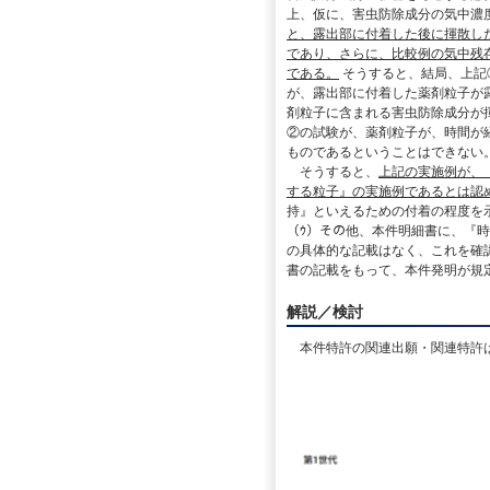
上、仮に、害虫防除成分の気中濃
と、露出部に付着した後に揮散し
であり、さらに、比較例の気中残
である。
そうすると、結局、上記
が、露出部に付着した薬剤粒子が
剤粒子に含まれる害虫防除成分が
②の試験が、薬剤粒子が、時間が
ものであるということはできない
そうすると、
上記の実施例が、
する粒子』の実施例であるとは認
持』といえるための付着の程度を
（ｳ）その他、本件明細書に、『
の具体的な記載はなく、これを確
書の記載をもって、本件発明が規
解説／検討
本件特許の関連出願・関連特許