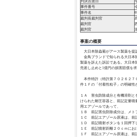
判決言渡日
事件番号
事件名
裁判長裁判官
裁判官
裁判官
事案の概要
大日本除蟲菊がアース製薬を提
金鳥ブランドで知られる大日本除
製薬を訴えた訴訟である。大日本
売差し止めと1億円の損害賠償を
本件特許（特許第７０２６２７０
件１Ｆの「付着性粒子」の明確性
１Ａ 害虫防除成分と有機溶剤と
けられた耐圧容器と、前記定量噴
用エアゾールであって、
１Ｂ 前記害虫防除成分は、メト
１Ｃ 前記エアゾール原液は、前
１Ｄ 前記噴射ボタンを１回押下し
１Ｅ 前記噴射距離２０ｃｍにおけ
１Ｆ 前記エアゾール原液は、前