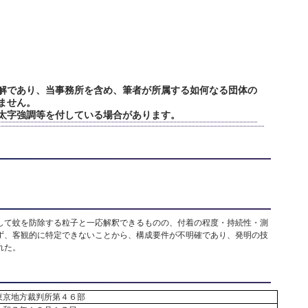
解であり、当事務所を含め、筆者が所属する如何なる団体の
ません。
太字強調等を付している場合があります。
して蚊を防除する粒子と一応解釈できるものの、付着の程度・持続性・測
ず、客観的に特定できないことから、構成要件が不明確であり、発明の技
れた。
東京地方裁判所第４６部