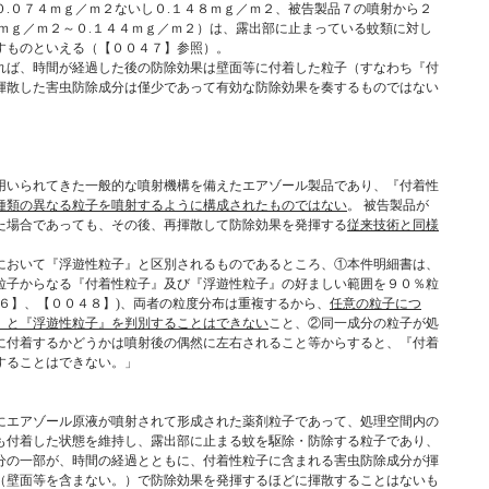
０.０７４ｍｇ／ｍ２ないし０.１４８ｍｇ／ｍ２、被告製品７の噴射から２
３ｍｇ／ｍ２～０.１４４ｍｇ／ｍ２）は、露出部に止まっている蚊類に対し
すものといえる（【００４７】参照）。
ば、時間が経過した後の防除効果は壁面等に付着した粒子（すなわち『付
揮散した害虫防除成分は僅少であって有効な防除効果を奏するものではない
用いられてきた一般的な噴射機構を備えたエアゾール製品であり、『付着性
種類の異なる粒子を噴射するように構成されたものではない
。 被告製品が
た場合であっても、その後、再揮散して防除効果を発揮する
従来技術と同様
において『浮遊性粒子』と区別されるものであるところ、①本件明細書は、
粒子からなる『付着性粒子』及び『浮遊性粒子』の好ましい範囲を９０％粒
６】、【００４８】)、両者の粒度分布は重複するから、
任意の粒子につ
』と『浮遊性粒子』を判別することはできない
こと、②同一成分の粒子が処
に付着するかどうかは噴射後の偶然に左右されること等からすると、『付着
することはできない。」
にエアゾール原液が噴射されて形成された薬剤粒子であって、処理空間内の
も付着した状態を維持し、露出部に止まる蚊を駆除・防除する粒子であり、
分の一部が、時間の経過とともに、付着性粒子に含まれる害虫防除成分が揮
（壁面等を含まない。）で防除効果を発揮するほどに揮散することはないも