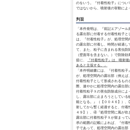
のをいう。『付着性粒子』につい
ではないから、噴射後の挙動によ
判旨
「本件発明は、『前記エアゾール
る露出部に付着する付着性粒子と
は、『付着性粒子』が、処理空間
の露出部に付着し、時間が経過し
て、また、粒子に含まれる害虫防
（壁面等を含まない。）で防除効
提に、
『付着性粒子』は、噴射後
あると主張する。」
「本件明細書には、『付着性粒子
が、処理空間内の露出部（例えば
付着性粒子として形成されるもの
際、速やかに処理空間内の露出部
付着性粒子Ｘの害虫防除成分によ
し、露出部に止まろうとしている
能となる。』（【００４６】）、
射してから暫く経過すると、付着
４９】）、④『処理空間に風が吹
露出部に付着性粒子Ｘが留まって
求の範囲の記載によれば、『付着
子であって、処理空間内の露出部