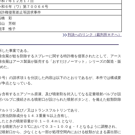
令和７年１２月１７日
令和６年（ワ）第７００６４号
特許権侵害差止等請求事件
髙橋 彩
西山 芳樹
瀧澤 惟子
判決へのリンク（裁判所ＨＰへ）
訴した事案である。
虫菊が蚊を防除するスプレーに関する特許権を侵害されたとして、アース
除虫菊はアース製薬が販売する「おすだけノーマット」シリーズの製造・販
求めた。
号）の請求項１を分説した内容は以下のとおりであるが、本件では構成要
が争点となっている。
を含有するエアゾール原液、及び噴射剤を封入してなる定量噴射バルブが設
射バルブに接続される噴射口が設けられた噴射ボタンと、を備えた蚊類防除
フルトリン及び／又はトランスフルトリンであり、
記害虫防除成分を１４.３重量％以上含有し、
たときの噴射容量が０.１～０.４ｍＬとなり、
る噴射力が２５℃において０.３～１０.０ｇ・ｆとなるように調整され、
記噴射口から、少なくとも一部が処理空間内における蚊類が止まる露出部に