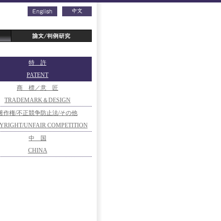
特 許
PATENT
商 標／意 匠
TRADEMARK＆DESIGN
著作権/不正競争防止法/その他
YRIGHT/UNFAIR COMPETITION
PREVENTION/OTHERS
中 国
OTHERS
CHINA