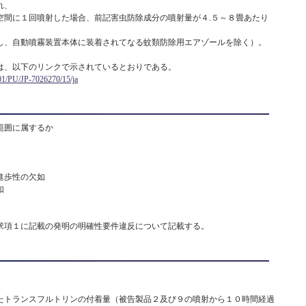
れ、
空間に１回噴射した場合、前記害虫防除成分の噴射量が４.５～８畳あたり
し、自動噴霧装置本体に装着されてなる蚊類防除用エアゾールを除く）。
、以下のリンクで示されているとおりである。
801/PU/JP-7026270/15/ja
範囲に属するか
進歩性の欠如
如
項１に記載の発明の明確性要件違反について記載する。
たトランスフルトリンの付着量（被告製品２及び９の噴射から１０時間経過