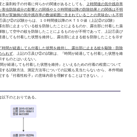
度と薬剤粒子の付着に何らかの関連があるとしても、
２時間後の気中残存率
た害虫防除成分の影響との関係や１０時間後以降の防除効果との関係は不明
存率が実施例の気中残存率の数値範囲に含まれていることの意味合いも不明
①及び②の試験からは、１０時間後以降のＫＴ５０値（上記②の試験）
露出部に止まっている蚊を防除したことによるものか、露出部に付着した薬
揮散して空中の蚊を防除したことによるものかが不明であって、上記①及び
経過しても付着した状態を維持し、露出部に止まる蚊を防除したことを示す
。
『時間が経過しても付着した状態を維持し、露出部に止まる蚊を駆除・防除
められず
、上記の①及び②の試験は、『時間が経過しても付着した状態を維
示すものとはいえない。
時間が経過しても付着した状態を維持』といえるための付着の程度について
認する試験方法、測定方法等についての記載も見当たらないから、本件明細
定する『付着性粒子』の意味内容を理解することはできない。」
は以下のとおりである。