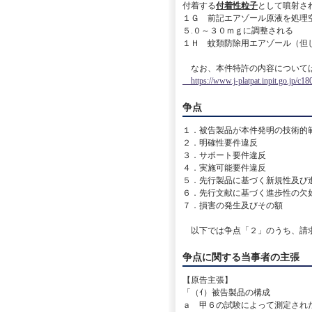
付着する
付着性粒子
として噴射さ
１Ｇ 前記エアゾール原液を処理
５.０～３０ｍｇに調整される
１Ｈ 蚊類防除用エアゾール（但
なお、本件特許の内容については
https://www.j-platpat.inpit.go.jp/c1
争点
１．被告製品が本件発明の技術的
２．明確性要件違反
３．サポート要件違反
４．実施可能要件違反
５．先行製品に基づく新規性及び
６．先行文献に基づく進歩性の欠
７．損害の発生及びその額
以下では争点「２」のうち、請求
争点に関する当事者の主張
【原告主張】
「（ｲ）被告製品の構成
ａ 甲６の試験によって測定され