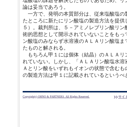
塩酸塩の課題を解決したものであるため、リ
論は妥当であろう。
一方で、発明の本質部分は、従来塩酸塩の
たところに新たにリン酸塩の製造方法を提供
５）。裁判所は、５－アミノレブリン酸リン
術的思想として開示されていないことをもっ
ン酸塩のみならず水溶液のＡＬＡリン酸塩ま
たものと解される。
もちろん甲１には個体（結晶）のＡＬＡリ
れていない。しかし、「ＡＬＡリン酸塩水溶
Ａとリン酸をいずれもイオンの状態で含むも
の製造方法は甲１に記載されているというべ
サイ
Copyright(c) OHNO & PARTNERS. All Rights Reserved.