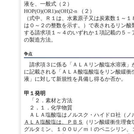
液を、一般式（２）
HOP(O)(OR1)n(OH)2-n （２）
（式中、Ｒ１は、水素原子又は炭素数１～１
は０～２の整数を示す。）で表されるリン酸
する請求項１～４のいずれか１項記載の５－
の製造方法。
争点
請求項３に係る「ＡＬＡリン酸塩水溶液」
に記載される「ＡＬＡ酸塩酸塩をリン酸緩衝
液」に対して新規性を具備し得るか否か。
甲１発明
「２．素材と方法
２．１．化学物質
ＡＬＡ塩酸塩はノルスク・ハイドロ社（ノ
ＡＬＡ塩酸塩は、ＰＢＳ
（リン酸緩衝生理食
グルタミン、１００Ｕ／ｍｌのペニシリン、