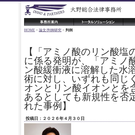
HOME
>
論文/判例研究
>
判例
【「アミノ酸のリン酸塩
に係る発明が、「アミノ
ン酸緩衝液に溶解した水
術に対し、いずれも同じ
オンとリン酸イオンとを
あるとしても新規性を否
れた事例】
投稿日：２０２６年４月３０日