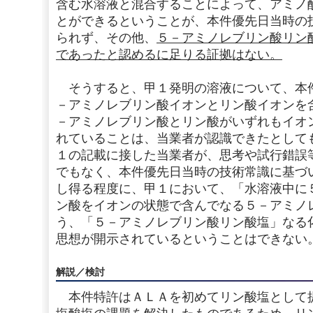
含む水溶液と混合することによって、アミノ
とができるということが、本件優先日当時の
られず、その他、
５－アミノレブリン酸リン
であったと認めるに足りる証拠はない。
そうすると、甲１発明の溶液について、本
－アミノレブリン酸イオンとリン酸イオンを
－アミノレブリン酸とリン酸がいずれもイオ
れていることは、当業者が認識できたとして
１の記載に接した当業者が、思考や試行錯誤
でもなく、本件優先日当時の技術常識に基づ
し得る程度に、甲１において、「水溶液中に
ン酸をイオンの状態で含んでなる５－アミノ
う、「５－アミノレブリン酸リン酸塩」なる
思想が開示されているということはできない
解説／検討
本件特許はＡＬＡを初めてリン酸塩として