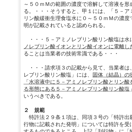
～５０ｍＭの範囲の濃度で溶解して溶液を形
る。・・・そうすると、甲１には、「５－ア
リン酸緩衝生理食塩水に０～５０ｍＭの濃度
明が記載されていると認められる。
・・・５－アミノレブリン酸リン酸塩は水
ノレブリン酸イオンとリン酸イオンに電離し
ることは当業者の技術常識である・・・
・・・請求項３の記載から見て、当業者は
レブリン酸リン酸塩」には、
固体（結晶）の
「水溶液中に５－アミノレブリン酸とリン酸
る形態にある５－アミノレブリン酸リン酸塩
いうべきである。
２ 規範
特許法２９条１項は、同項３号の「特許出
行物に記載された発明」については特許を受
するものであるところ、上記「刊行物」に
「