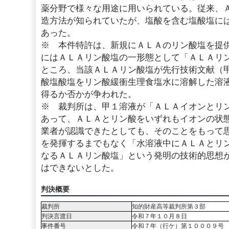
薬分野で様々な用途に用いられている。従来、
造方法が知られていたが、塩酸を含む塩酸塩に
あった。
※ 本件特許は、新規にＡＬＡのリン酸塩を提
にはＡＬＡリン酸塩の一形態として「ＡＬＡリ
ところ、当該ＡＬＡリン酸塩が先行技術文献（
酸塩酸塩をリン酸緩衝生理食塩水に溶解した溶
得るか否かが争われた。
※ 裁判所は、甲１溶液が「ＡＬＡイオンとリ
あって、ＡＬＡとリン酸をいずれもイオンの状
業者が認識できたとしても、そのことをもって
を発揮するまでもなく「水溶液中にＡＬＡとリ
なるＡＬＡリン酸塩」という発明の技術的思想
はできないとした。
判決概要
裁判所
知的財産高等裁判所第３部
判決言渡日
令和７年１０月８日
事件番号
令和７年（行ケ）第１０００９号