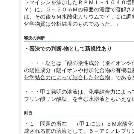
トマイシンを添加したＲＰＭＩ－１６４０増
Ｙ）
に、０～５０ｍＭの範囲の濃度で溶解さ
は、その後５Ｍ水酸化カリウムで７．２に調
化学物質は分析純度のものであった。」
審決の判断
・審決での判断‐物として新規性あり
・・・塩とは「酸の陰性成分（陰イオンや
の陽性成分（陽イオンや付加化合物の有機塩
化学結合力によって結合した化合物
」である
・・・甲１発明の溶液は、化学結合力によっ
ブリン酸リン酸塩」を含む水溶液ともいえな
判旨
・１ 問題の所在
（甲１には）５Ｍ水酸化
成される前の溶液として、５－アミノレブリ