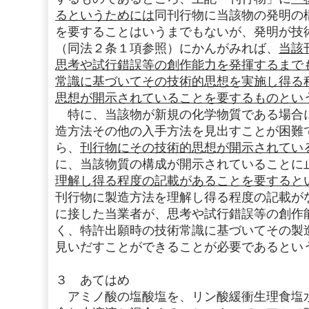
るというためには
同刊行物に当該物の発明の
を要することはいうまでもないが、発明が技
（同法２条１項参照）にかんがみれば、
当該
思考や試行錯誤等の創作能力を発揮するまで
常識に基づいてその技術的思想を実施し得る
思想が開示されていることを要するものとい
特に、当該物が新規の化学物質である場合
造方法その他の入手方法を見出すことが困難
ら、
刊行物にその技術的思想が開示されてい
に、当該物質の構成が開示されていることに
理解し得る程度の記載があることを要すると
刊行物に製造方法を理解し得る程度の記載が
に接した当業者が、思考や試行錯誤等の創作
く、特許出願時の技術常識に基づいてその製
見いだすことができることが必要であるとい
３ あてはめ
アミノ酸の塩酸塩を、リン酸緩衝生理食塩