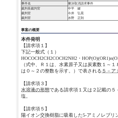
事件名
審決取消請求事件
裁判長裁判官
中平 鍵
裁判官
今井 弘晃
裁判官
水野 正則
事案の概要
本件発明
【請求項１】
下記一般式（１）
HOCOCH2CH2COCH2NH2・HOP(O)(OR1)n(O
（式中、Ｒ１は、水素原子又は炭素数１～１
は０～２の整数を示す。）で表される
５－ア
【請求項３】
水溶液の形態
である請求項１又は２記載の５
塩。
【請求項５】
陽イオン交換樹脂に吸着した5-アミノレブリ