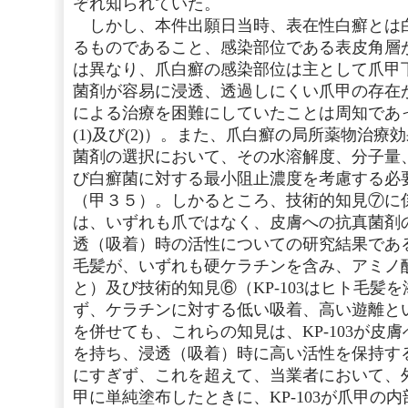
ぞれ知られていた。
しかし、本件出願日当時、表在性白癬とは
るものであること、感染部位である表皮角層
は異なり、爪白癬の感染部位は主として爪甲
菌剤が容易に浸透、透過しにくい爪甲の存在
による治療を困難にしていたことは周知であ
(1)及び(2)）。また、爪白癬の局所薬物治
菌剤の選択において、その水溶解度、分子量
び白癬菌に対する最小阻止濃度を考慮する必
（甲３５）。しかるところ、技術的知見⑦に
は、いずれも爪ではなく、皮膚への抗真菌剤
透（吸着）時の活性についての研究結果であ
毛髪が、いずれも硬ケラチンを含み、アミノ
と）及び技術的知見⑥（KP-103はヒト毛髪
ず、ケラチンに対する低い吸着、高い遊離と
を併せても、これらの知見は、KP-103が皮
を持ち、浸透（吸着）時に高い活性を保持す
にすぎず、これを超えて、当業者において、
甲に単純塗布したときに、KP-103が爪甲の