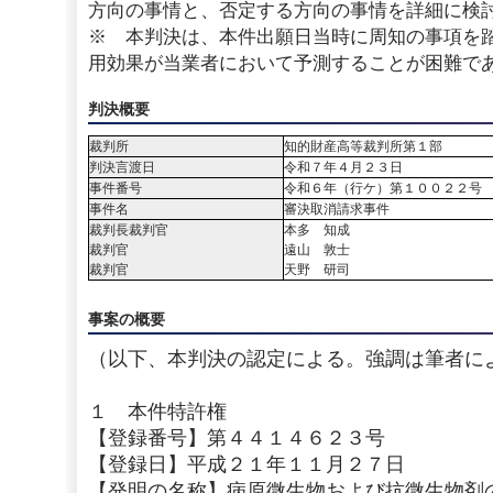
方向の事情と、否定する方向の事情を詳細に検
※ 本判決は、本件出願日当時に周知の事項を
用効果が当業者において予測することが困難で
判決概要
裁判所
知的財産高等裁判所第１部
判決言渡日
令和７年４月２３日
事件番号
令和６年（行ケ）第１００２２号
事件名
審決取消請求事件
裁判長裁判官
本多 知成
裁判官
遠山 敦士
裁判官
天野 研司
事案の概要
（以下、本判決の認定による。強調は筆者に
１ 本件特許権
【登録番号】第４４１４６２３号
【登録日】平成２１年１１月２７日
【発明の名称】病原微生物および抗微生物剤