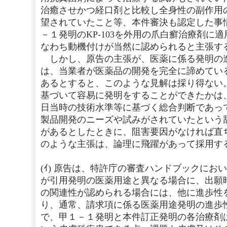
治癒させかつ経口剤と比較し全身性の副作用
望されていたこと等、本件審決も認定した事
－１発明のKP-103を外用の爪白癬治療剤に
なわち動機付けが当然に認められると主張す
しかし、原告の主張が、医薬に係る発明の
は、当業者が医薬品の開発を完全に諦めてい
あるとすると、このような見解は採り得ない
基づいて容易に発明をすることができたかは
日当時の技術水準等に基づく総合判断であっ
製品開発のニーズや試みがされていたという
があるとしたときに、阻害要因がなければ直
のような主張は、論理に飛躍があって採用す
(ｲ) 原告は、特許庁の審査ハンドブックにお
が引用発明の医薬用途と異なる場合に、出願
の関連性が認められる場合には、他に進歩性
り、通常、請求項に係る医薬用途発明の進歩
で、甲１－１発明と本件訂正発明の各治療剤