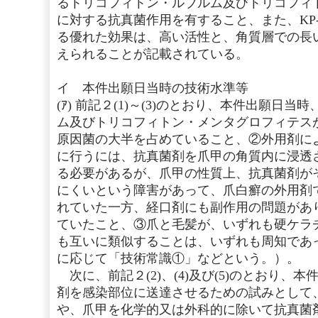
るトリコフィトン・ルブルム及びトリコフィ
に対する抗真菌作用を有すること、また、KP-
る優れた効果は、高い活性と、角質層での長
えられることが記載されている。
イ 本件出願日当時の技術水準等
(ｱ) 前記２(1)～(3)のとおり、本件出願日
ム及びトリコフィトン・メンタグロフィテス
原因菌の大半を占めていること、②外用剤に
に行うには、抗真菌剤を爪甲の角質内に浸透
る必要があるが、爪甲の性質上、抗真菌剤が
にくいという障害があって、爪白癬の外用剤
れていた一方、経口剤にも副作用の問題があ
ていたこと、③爪と毛髪が、いずれも硬ケラ
も互いに類似することは、いずれも周知であ
に応じて「技術常識①」などという。）。
次に、前記２(2)、(4)及び(5)のとおり、
剤を感染部位に送達させるための試みとして
や、爪甲を化学的又は外科的に除いて抗真菌