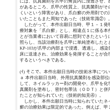
には、抗真菌剤を爪甲の角質内に浸透させ、
があるところ、爪甲の性質上、抗真菌剤がそ
くいという障害があり、爪白癬の外用剤での
いたこともまた周知であった（技術常識②）
したがって、本件出願日当時、甲１－１発
療対象を「爪白癬」とし、相違点１に係る本
とが当業者において容易に想到できたという
照らし、当該治療剤を爪甲に単純塗布したと
KP-103が爪甲の内部まで浸透、透過し、感
床に送達され、治療効果を発揮することが合
するというべきである。
(ｲ) そこで、本件出願日当時の技術水準につ
ａ 本件出願日当時、外用抗真菌剤を感染部
して、ネイルラッカー剤の開発や、爪甲を化
真菌剤を塗布し、密封包帯法（ＯＤＴ）と併
たことが知られていた（技術的知見④）。
しかし、本件出願日当時に知られていたネ
癬の治療効果は限定的であった。例えば、甲