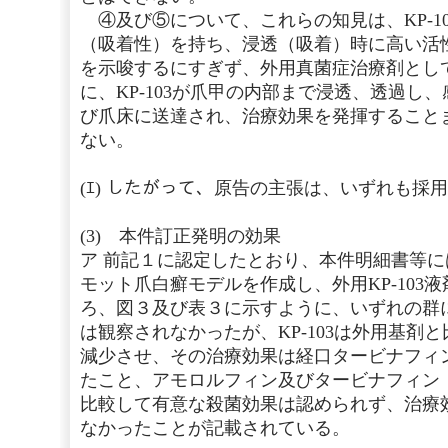
④及び⑤について、これらの知見は、KP-1
（吸着性）を持ち、浸透（吸着）時に高い活
を示唆するにすぎず、外用真菌症治療剤とし
に、KP-103が爪甲の内部まで浸透、透過し
び爪床に送達され、治療効果を発揮すること
ない。
(ｴ) したがって、原告の主張は、いずれも採
(3) 本件訂正発明の効果
ア 前記１に認定したとおり、本件明細書等
モット爪白癬モデルを作成し、外用KP-103
ろ、図３及び表３に示すように、いずれの群
は観察されなかったが、KP-103は外用基剤
減少させ、その治療効果は経口タービナフィ
たこと、アモロルフィン及びタービナフィン
比較して有意な殺菌効果は認められず、治療
なかったことが記載されている。