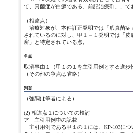
て、真菌症が白癬である、前記治療剤。」で
（相違点）
治療対象が、本件訂正発明では「爪真菌症
されているのに対し、甲１－１発明では「皮
癬」と特定されている点。
争点
取消事由１（甲１の１を主引用例とする進歩
（その他の争点は省略）
判旨
（強調は筆者による）
(2) 相違点１についての検討
ア 主引用例中の記載
主引用例である甲１の１には、KP-103に