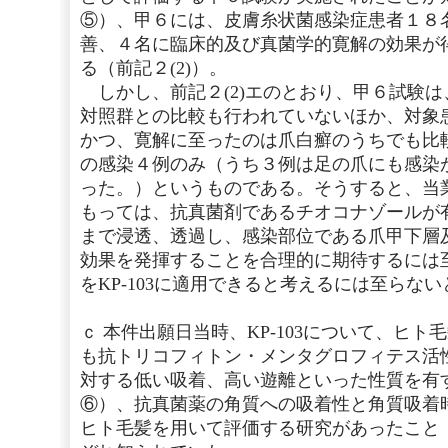
⑤）、甲６には、皮膚糸状菌感染症患者１８
善、４名に臨床的及び真菌学的寛解の効果が
る（前記２(2)）。
しかし、前記２(2)エのとおり、甲６試験
対照群との比較も行われていないほか、対象
かつ、寛解に至ったのは爪白癬のうちでも比
の感染４例のみ（うち３例は足の爪にも感染
った。）というものである。そうすると、当
もっては、抗真菌剤であるチオコナゾールが
まで浸透、透過し、感染部位である爪甲下層
効果を発揮することを合理的に期待するには
をKP-103に適用できると考えるには至らな
ｃ 本件出願日当時、KP-103について、ヒ
も抗トリコフィトン・メンタグロフィテス活
対する低い吸着、高い遊離といった性質を有
⑥）、抗真菌薬の角質への吸着性と角質吸着
ヒト毛髪を用いて評価する研究があったこと