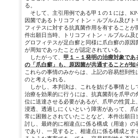
る。
そして、主引用例である甲１の１には、KP-
因菌であるトリコフィトン・ルブルム及びト
フィテスに対する抗真菌作用を有することが
件出願日当時、トリコフィトン・ルブルム及
グロフィテスが足白癬と同様に爪白癬の原因
が周知であったことが認定されている。
したがって、
甲１－１発明の治療対象であ
の「爪白癬」も、原因菌が共通することが知
これらの事情のみからは、上記の容易想到性
のと考えられる。
しかし、本判決は、これを妨げる事情とし
治療を効果的に行うには、抗真菌剤を爪甲の
位に送達させる必要があるが、爪甲の性質上
浸透、透過しにくいという障害があって、爪
常に困難とされていたことなど、本件出願日
討し、最終的に相違点に係る構成（用途）の
であり、一見すると、相違点に係る構成とす