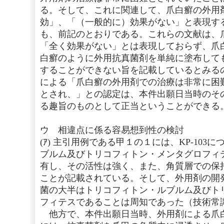
る。そして、これに関連して、爪白癬の外用
効」、「（一般的に）効果がない」と表現す
も、前記のとおりである。これらの文献は、
「全く効果がない」とは表現しておらず、爪
白癬のように外用抗真菌剤を単純に塗布して
することができない旨を記載しているとみる
による「爪白癬の外用剤での治療は非常に困
とされ、」との認定は、本件出願日当時のそ
る趣旨のものとして正当ということができる
ウ 相違点に係る容易想到性の検討
(ｱ) 主引用例である甲１の１には、KP-10
ブルム及びトリコフィトン・メンタグロフィ
有し、その活性は強く、また、角質層での保
ことが記載されている。そして、外用剤の開
菌の大半はトリコフィトン・ルブルム及びト
フィテスであることは周知であった（技術常
他方で、本件出願日当時、外用剤による爪