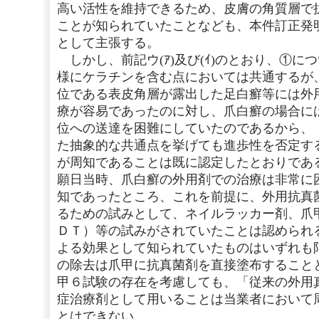
高い活性を維持できるため、皮膚の角質層で
ことが知られていたことなども、本件訂正発
として主張する。
しかし、前記ウ(ｱ)及び(ｲ)のとおり、①に
様にケラチンを含む点においては共通するが
位である表皮角層が露出した足白癬等には外
療が容易であったのに対し、爪白癬の場合に
位への送達を困難にしていたのであるから、
た抽象的な共通点を挙げても進歩性を否定す
が周知であることは既に認定したとおりであ
願日当時、爪白癬の外用剤での治療は非常に
知であったところ、これを前提に、外用抗真
るための試みとして、ネイルラッカー剤、爪
ＤＴ）等の試みがされていたことは認められ
よる効果として知られていたものはいずれも
の除去は爪甲に抗真菌剤を直接塗布すること
甲６試験の存在を考慮しても、「従来の外用
症治療剤として用いることは当業者において
とはできない。