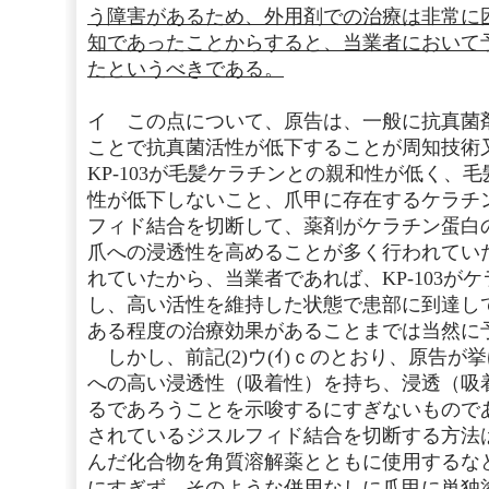
う障害があるため、外用剤での治療は非常に
知であったことからすると、当業者において
たというべきである。
イ この点について、原告は、一般に抗真菌
ことで抗真菌活性が低下することが周知技術
KP-103が毛髪ケラチンとの親和性が低く、
性が低下しないこと、爪甲に存在するケラチ
フィド結合を切断して、薬剤がケラチン蛋白
爪への浸透性を高めることが多く行われてい
れていたから、当業者であれば、KP-103が
し、高い活性を維持した状態で患部に到達し
ある程度の治療効果があることまでは当然に
しかし、前記(2)ウ(ｲ)ｃのとおり、原告が挙
への高い浸透性（吸着性）を持ち、浸透（吸
るであろうことを示唆するにすぎないもので
されているジスルフィド結合を切断する方法
んだ化合物を角質溶解薬とともに使用するな
にすぎず、そのような併用なしに爪甲に単独