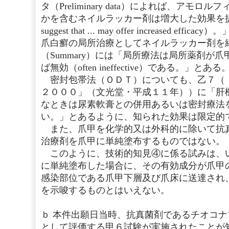
タ（Preliminary data）によれば、アモ
かを含むネイルラッカー剤は増大した効果を
suggest that ... may offer increased 
爪白癬の局所治療としてネイルラッカー剤を
（Summary）には「局所療法は局所薬剤が
ば無効（often ineffective）である。」とある
密封包帯法（ＯＤＴ）についても、乙７（
２０００」（文光堂・平成１１年））に「肝
なときは尿素軟膏との併用あるいは密封療法
い。」とあるように、知られた効果は限定的
また、爪甲を化学的又は外科的に除いて抗
治療剤を爪甲に単純塗布するものではない。
このように、技術的知見④に係る試みは、
に単純塗布した場合に、その有効成分が爪甲
感染部位である爪甲下層及び爪床に送達され
を示唆するものとはいえない。
ｂ 本件出願日当時、抗真菌剤であるチオコ
として評価する甲６試験が実施されたことが