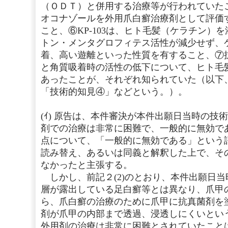
（ＯＤＴ）と併用する治療等が行われていた
オコナゾールを外用爪白癬治療剤として評価
こと、⑥KP-103は、ヒト毛髪（ケラチン）
トン・メンタグロフィテス活性が減少せず、
着、高い遊離といった性質を有すること、⑦
と角質吸着時の活性の低下について、ヒト毛
あったことが、それぞれ知られていた（以下
「技術的知見④」などという。）。
(ｲ) 原告は、本件審決が本件出願日当時の技
剤での治療は非常に困難で、一般的に無効で
点について、「一般的に無効である」という
読み替え、あるいは同義と解釈した上で、そ
なかったと主張する。
しかし、前記２(2)のとおり、本件出願日
層が露出している足白癬等とは異なり、爪甲
ら、爪白癬の治療のために爪甲に抗真菌剤を
剤が爪甲の内部まで透過、浸透しにくいとい
外用剤の治療は非常に困難とされていたこと