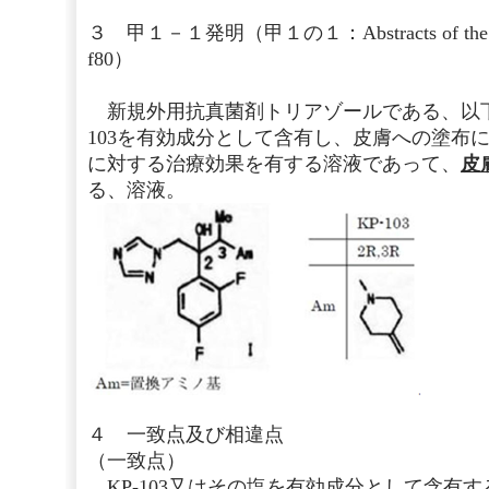
３ 甲１－１発明（甲１の１：Abstracts of the 36th
f80）
新規外用抗真菌剤トリアゾールである、以下
103を有効成分として含有し、皮膚への塗布
に対する治療効果を有する溶液であって、
皮
る、溶液。
４ 一致点及び相違点
（一致点）
KP-103又はその塩を有効成分として含有