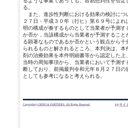
るような事案であっても、容易想到性を否定
る。
また、進歩性判断における効果の検討につ
２７日・平成３０年（行ヒ）第６９号によれ
明の構成が奏するものとして当業者が予測す
か否か，当該構成から当業者が予測すること
る顕著なものであるか否かという観点から十
られるものと解されるところ、本判決は、本件訂
剤の治療効果を本件明細書等から認定した上
当時の周知事項から、当業者において予測す
断しており、前掲最判令和元年８月２７日の
としても参考になると考えられる。
サイ
Copyright(c) OHNO & PARTNERS. All Rights Reserved.