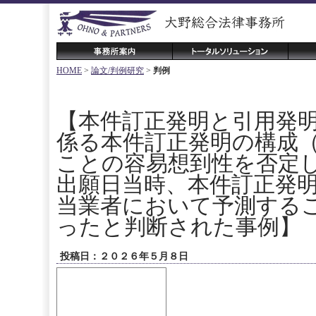
HOME
>
論文/判例研究
>
判例
【本件訂正発明と引用発
係る本件訂正発明の構成
ことの容易想到性を否定
出願日当時、本件訂正発
当業者において予測する
ったと判断された事例】
投稿日：２０２６年５月８日