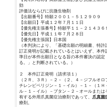
効
評価法ならびに抗微生物剤
【出願番号】特願２００１－５１２９０９
【出願日】平成１２年７月１１日
【優先権主張番号】特願平１１－２１４３６
【優先日】平成１１年７月２８日
【優先権主張国】日本国
（本判決により、「基礎出願の明細書、特許
訂正発明が記載されているとはいえず、本件
準日が本件出願日となる旨の本件審決の認定（
る。」と判断されている。）
２ 本件訂正発明（請求項１）
（２Ｒ、３Ｒ）－２－（２、４－ジフルオロ
チレンピペリジン－１－イル）－１－（１Ｈ
ル－１－イル）－ブタン－２－オールまたは
有する外用爪真菌症治療剤であって、
爪真菌
療剤。