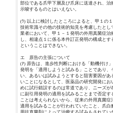
部位である爪甲下層及び爪床に送達され、治
示唆するものとはいえない。
(ｳ) 以上に検討したところによると、甲１の
技術常識その他の技術的知見を考慮したとし
業者において、甲１－１発明の外用真菌症治
し、相違点１に係る本件訂正発明の構成とす
ということはできない。
エ 原告の主張について
(ｱ) 原告は、進歩性判断における「動機付け
発明を「適用しようと試みる」ことであり、
い、あるいは試みようとすると阻害要因があ
いことになるとして、医薬品の研究開発にお
めに試行錯誤するのは常道であり、ニーズが
に副引用発明の適用を試みることまで否定す
ことは考えられないから、従来の外用真菌症
適用を試みることが行われていたこと、爪白
用抗真菌剤によって治療する試みもされてい