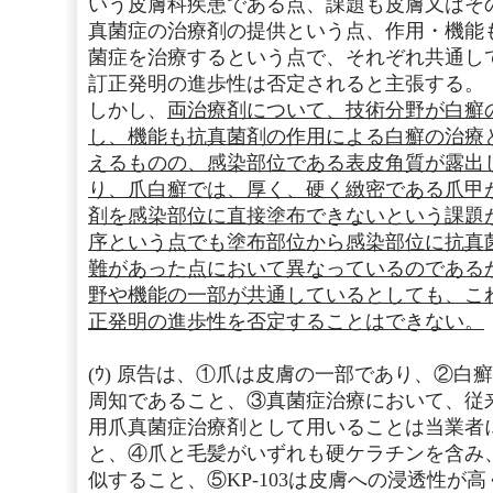
いう皮膚科疾患である点、課題も皮膚又はそ
真菌症の治療剤の提供という点、作用・機能
菌症を治療するという点で、それぞれ共通し
訂正発明の進歩性は否定されると主張する。
しかし、
両治療剤について、技術分野が白癬
し、機能も抗真菌剤の作用による白癬の治療
えるものの、感染部位である表皮角質が露出
り、爪白癬では、厚く、硬く緻密である爪甲
剤を感染部位に直接塗布できないという課題
序という点でも塗布部位から感染部位に抗真
難があった点において異なっているのである
野や機能の一部が共通しているとしても、こ
正発明の進歩性を否定することはできない。
(ｳ) 原告は、①爪は皮膚の一部であり、②白
周知であること、③真菌症治療において、従
用爪真菌症治療剤として用いることは当業者
と、④爪と毛髪がいずれも硬ケラチンを含み
似すること、⑤KP-103は皮膚への浸透性が