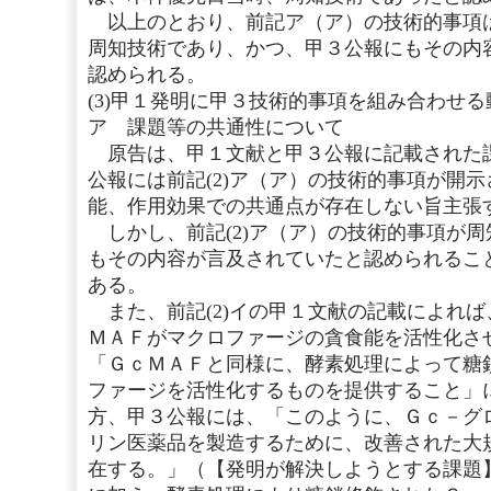
以上のとおり、前記ア（ア）の技術的事項
周知技術であり、かつ、甲３公報にもその内
認められる。
(3)甲１発明に甲３技術的事項を組み合わせ
ア 課題等の共通性について
原告は、甲１文献と甲３公報に記載された
公報には前記(2)ア（ア）の技術的事項が開
能、作用効果での共通点が存在しない旨主張
しかし、前記(2)ア（ア）の技術的事項が
もその内容が言及されていたと認められること
ある。
また、前記(2)イの甲１文献の記載によれ
ＭＡＦがマクロファージの貪食能を活性化さ
「ＧｃＭＡＦと同様に、酵素処理によって糖
ファージを活性化するものを提供すること」
方、甲３公報には、「このように、Ｇｃ－グ
リン医薬品を製造するために、改善された大
在する。」（【発明が解決しようとする課題