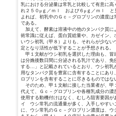
乳における分泌量は常乳と比較して有意に高
れ２５０μｇ／ｍｌ および６μｇ／ｍｌ と
よれば、初乳中のＧｃ－グロブリンの濃度は
である。
加えて、酵素は溶液中の他のタンパク質に
術常識に従えば、蛋白質総量や、カゼイン、
いウシ初乳（甲８）よりも、それらが少ない
定となり活性が低下することが予想される。
甲１文献がウシ初乳を選択した理由も、冒
は分娩後数日間に分泌される乳汁であり、免
する…」と記載されているとおり、ウシ初乳
用なタンパク質を豊富に含有することにあり
ロブリンを含有することに尽きるものではな
そのため、甲１文献に接した当業者が、甲
代えて、Ｇｃ－グロブリンや各種乳成分の濃
使用する動機付けはなく、むしろ阻害要因が
イ ウシ常乳の流通量が多く、入手しやすい
に、ウシ常乳のＧｃ－グロブリン濃度は、ウ