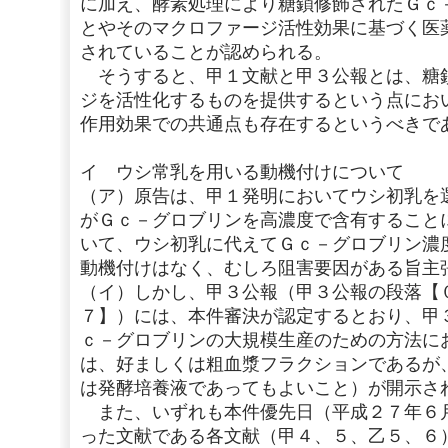
に加え、酵素処理により糖鎖修飾されたＧｃ
とやそのマクロファージ活性効果に基づく医
されていることが認められる。
そうすると、甲１文献と甲３公報とは、糖
ジを活性化するものを提供するという点にお
作用効果での共通点も存在するというべきで
イ ウシ常乳を用いる動機付けについて
（ア）原告は、甲１発明においてウシ初乳を
がＧｃ－グロブリンを高濃度で含有すること
いて、ウシ初乳に代えてＧｃ－グロブリン濃
動機付けはなく、むしろ阻害要因がある旨主
（イ）しかし、甲３公報（甲３公報の段落【
７】）には、本件審決が認定するとおり、甲
ｃ－グロブリンの大規模生産のための方法に
は、好ましくは粗血漿フラクションであるが
は発酵培養液であってもよいこと）が開示さ
また、いずれも本件優先日（平成２７年６
った文献である各文献（甲４、５、乙５、６