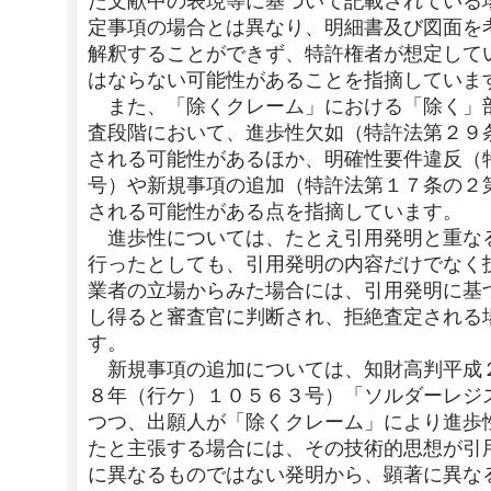
た文献中の表現等に基づいて記載されている
定事項の場合とは異なり、明細書及び図面を
解釈することができず、特許権者が想定して
はならない可能性があることを指摘していま
また、「除くクレーム」における「除く」
査段階において、進歩性欠如（特許法第２９
される可能性があるほか、明確性要件違反（
号）や新規事項の追加（特許法第１７条の２
される可能性がある点を指摘しています。
進歩性については、たとえ引用発明と重な
行ったとしても、引用発明の内容だけでなく
業者の立場からみた場合には、引用発明に基
し得ると審査官に判断され、拒絶査定される
す。
新規事項の追加については、知財高判平成
８年（行ケ）１０５６３号）「ソルダーレジ
つつ、出願人が「除くクレーム」により進歩
たと主張する場合には、その技術的思想が引
に異なるものではない発明から、顕著に異な