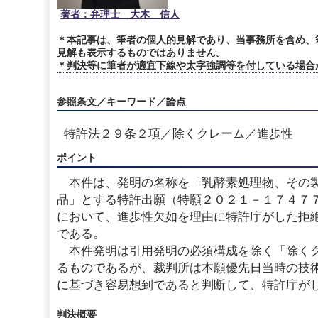
著者：弁理士 大木 信人
＊本記事は、筆者の個人的見解であり、当事務所を含め、
見解も表示するものではありません。
＊判決等に筆者が適宜下線や太字強調等を付している場合
参照条文／キーワード／論点
特許法２９条２項／除くクレーム／進歩性
ポイント
本件は、発明の名称を「乳酵素処理物、その
品」とする特許出願（特願２０２１－１７４７
において、進歩性欠如を理由に特許庁がした拒
である。
本件発明は引用発明の必須構成を除く「除くク
るものであるが、裁判所は本願優先日当時の技
に基づき容易想到であると判断して、特許庁が
判決概要