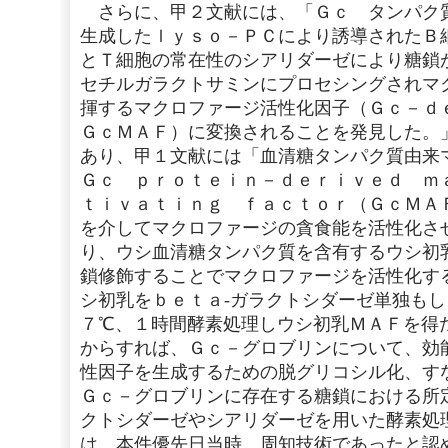
さらに、甲２文献には、「Ｇｃ タンパク
生成したｌｙｓｏ－ＰＣにより誘導されたＢ
とＴ細胞の常在性のシアリダーゼにより糖鎖
セチルガラクトサミンにプロセシングされマ
揮するマクロファージ活性化因子（Ｇｃ－
ＧｃＭＡＦ）に変換されることを発見した。
あり、甲１文献には「血清糖タンパク質由来
Ｇｃ ｐｒｏｔｅｉｎ－ｄｅｒｉｖｅｄ ｍ
ｔｉｖａｔｉｎｇ ｆａｃｔｏｒ（ＧｃＭＡ
を介してマクロファージの貪食能を活性化さ
り、ウシ血清糖タンパク質を含有するウシ初
鎖修飾することでマクロファージを活性化す
シ初乳をｂｅｔａ‐ガラクトシダーゼ単独も
７℃、１時間酵素処理しウシ初乳ＭＡＦを得
からすれば、Ｇｃ－グロブリンについて、効
性因子を生成するための脱グリコシル化、す
Ｇｃ－グロブリンに存在する糖鎖における所
クトシダーゼやシアリダーゼを用いた酵素処
は、本件優先日当時、周知技術であったと認