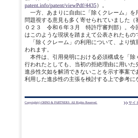
patent.info/patent/viewPdf/4435
）。
一方、あまりに自由に「除くクレーム」を
問題視する意見も多く寄せられていました（
０２３ 令和６年３月 特許庁審判部）。今
はこのような現状を踏まえて公表されたもの
「除くクレーム」の利用について、より慎
われます。
本件は、引用発明における必須構成を「除
行われたとしても、当初の拒絶理由に用いた
進歩性欠如を解消できないことを示す事案で
利用した進歩性の主張を検討する上で参考に
サイ
Copyright(c) OHNO & PARTNERS. All Rights Reserved.