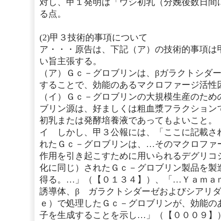
対し、甲１発明は「ウシ初乳（分娩後数日間
る点。
(2)甲３技術的事項について
ア・・・原告は、下記（ア）の技術的事項は
い旨主張する。
（ア）Ｇｃ－グロブリンは、βガラクトシダ
することで、効能のあるマクロファージ活性
（イ）Ｇｃ－グロブリンの大規模生産のため
ブリン源は、好ましくは粗血漿フラクション
初乳または発酵培養液であってもよいこと。
イ しかし、甲３公報には、「ここに記載さ
れたＧｃ－グロブリンは、…そのマクロファ
作用を引き起こすために用いられるデグリコ
化に同じ）されたＧｃ－グロブリン製品を製
得る。…」（【０１３４】）、「…Ｙａｍａ
誘導体、β ガラクトシダーゼおよびシアリ
ｅ）で処理したＧｃ－グロブリンが、効能の
子を生成することを示し…」（【０００９】