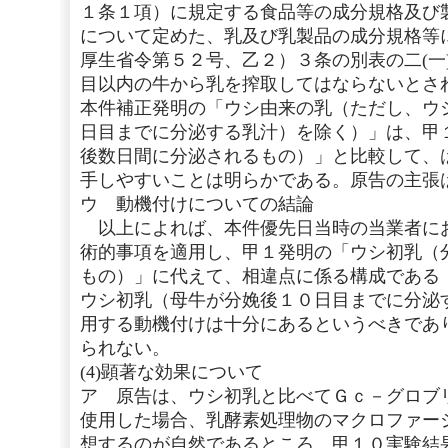
１条１項）に規定する食品等の成分規格及び
について定めた、乳及び乳製品の成分規格等
厚生省令第５２号、乙２）３条の別表の二(一)
目以内の牛から乳を搾取してはならないとさ
本件補正発明の「ウシ由来の乳（ただし、ウ
日目までに分泌する乳汁）を除く）」は、甲
後数日間に分泌されるもの）」と比較して、
手しやすいことは明らかである。原告の主張
ウ 動機付けについての結論
以上によれば、本件優先日当時の当業者に
術的事項を適用し、甲１発明の「ウシ初乳（
もの）」に代えて、相違点に係る構成である
ウシ初乳（母牛が分娩後１０日目までに分泌
用する動機付けは十分にあるというべきであ
られない。
(4)顕著な効果について
ア 原告は、ウシ初乳と比べてＧｃ－グロブ
使用した場合、乳酵素処理物のマクロファー
想するのが自然であるところ、甲１０実験結