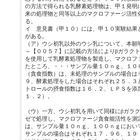
の方法で得られる乳酵素処理物は、甲１発明
来の処理物と同等以上のマクロファージ活性
る。
イ 意見書（甲１０）には、甲１０実験結果
がある。
（ア）ウシ初乳以外のウシ乳について、本願
～【００５７】に記載の方法によりβガラク
を使用して乳酵素処理物を製造し、マクロフ
たところ、・・・サンプル量１０ｎｇ、１０
（貪食指数）は、未処理のサンプルの場合は
９、酵素処理をした場合はそれぞれ２５．３
トロールの摂食指数は１６．２、ＬＰＳを添
１．２）。
・
（ウ）一方、ウシ初乳を用いて同様にβガラ
ゼで処理し、マクロファージ貪食能活性を測
は、サンプル量１０ｎｇ、１００ｎｇにおい
サンプルの場合はそれぞれ１７．９６、１９