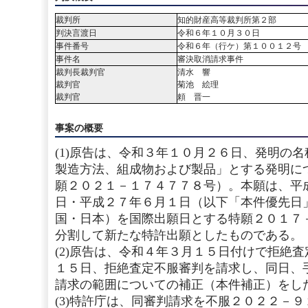
裁判所
知的財産高等裁判所第２部
判決言渡日
令和６年１０月３０日
事件番号
令和６年（行ケ）第１００１２号
事件名
審決取消請求事件
裁判長裁判官
清水 響
裁判官
菊池 絵理
裁判官
頼 晋一
事案の概要
(1)原告は、令和３年１０月２６日、発明の
製造方法、組成物および製品」とする発明に
願２０２１－１７４７７８号）。本願は、平
日・平成２７年６月１日（以下「本件優先日
国・日本）を国際出願日とする特願２０１７
分割して新たな特許出願としたものである。
(2)原告は、令和４年３月１５日付けで拒絶
１５日、拒絶査定不服審判を請求し、同日、
請求の範囲についての補正（本件補正）をし
(3)特許庁は、同審判請求を不服２０２２－