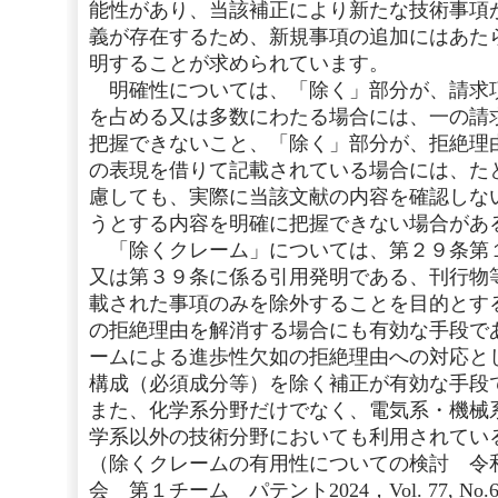
能性があり、当該補正により新たな技術事項
義が存在するため、新規事項の追加にはあた
明することが求められています。
明確性については、「除く」部分が、請求
を占める又は多数にわたる場合には、一の請
把握できないこと、「除く」部分が、拒絶理
の表現を借りて記載されている場合には、た
慮しても、実際に当該文献の内容を確認しな
うとする内容を明確に把握できない場合があ
「除くクレーム」については、第２９条第
又は第３９条に係る引用発明である、刊行物
載された事項のみを除外することを目的とす
の拒絶理由を解消する場合にも有効な手段で
ームによる進歩性欠如の拒絶理由への対応と
構成（必須成分等）を除く補正が有効な手段
また、化学系分野だけでなく、電気系・機械
学系以外の技術分野においても利用されてい
（除くクレームの有用性についての検討 令
会 第１チーム パテント2024，Vol. 77, No.