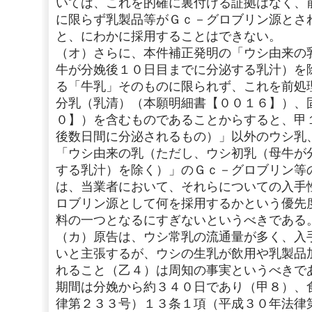
いては、これを的確に裏付ける証拠はなく、
に限らず乳製品等がＧｃ－グロブリン源とさ
と、にわかに採用することはできない。
（オ）さらに、本件補正発明の「ウシ由来の
牛が分娩後１０日目までに分泌する乳汁）を
る「牛乳」そのものに限られず、これを前処
分乳（乳清）（本願明細書【００１６】）、
０】）を含むものであることからすると、甲
後数日間に分泌されるもの）」以外のウシ乳
「ウシ由来の乳（ただし、ウシ初乳（母牛が
する乳汁）を除く）」のＧｃ－グロブリン等
は、当業者において、それらについての入手
ロブリン源として何を採用するかという優先
料の一つとなるにすぎないというべきである
（カ）原告は、ウシ常乳の流通量が多く、入
いと主張するが、ウシの生乳が飲用や乳製品
れること（乙４）は周知の事実というべきで
期間は分娩から約３４０日であり（甲８）、
律第２３３号）１３条１項（平成３０年法律