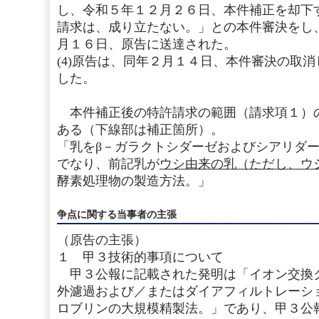
し、令和５年１２月２６日、本件補正を却下
請求は、成り立たない。」との本件審決をし
月１６日、原告に送達された。
(4)原告は、同年２月１４日、本件審決の取
した。
本件補正後の特許請求の範囲（請求項１）
ある（下線部は補正箇所）。
「乳をβ－ガラクトシダーゼおよびシアリダ
でなり、前記乳が
ウシ由来の乳（ただし、ウ
酵素処理物の製造方法。」
争点に関する当事者の主張
（原告の主張）
１ 甲３技術的事項について
甲３公報に記載された発明は「イオン交換
外濾過および／またはダイアフィルトレーシ
ロブリンの大規模精製法。」であり、甲３公