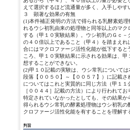
あるから（甲４）、４０倍以上の量が必要と
えて選択するほど流通量が多く、入手しやす
３ 顕著な効果の有無
(1)本件補正発明の方法で得られる乳酵素処
れるウシ初乳由来の処理物と同等以上のマク
する（甲１０実験結果）。ウシ初乳のＧｃ－
の４０倍以上であること（甲４）を踏まえれ
合にはマクロファージ活性化能が低下すると
ころ、甲１０実験結果に示される効果は、甲
想することができない。
(2)甲１０記載の実験は、ウシ常乳について
段落【００５０】～【００５７】）に記載さ
についてはこれと実質的に同じ方法（甲１１
［００４４］記載の方法）により行われてお
特定されていなかったとしても、その結果か
得られるウシ常乳の酵素処理物はウシ初乳の
クロファージ活性化能を有することを理解す
判旨