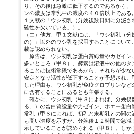
り、その後は急激に低下するのであるから、
ンの濃度は常乳中の濃度の４０倍以上である
１文献の「ウシ初乳（分娩後数日間に分泌さ
確性を欠いている。）。
（エ）他方、甲１文献には、「ウシ初乳（分
の）」以外のウシ乳を採用することについて
載は認められない。
原告は、ウシ初乳は蛋白質総量やカゼイン
多いところ（甲８）、酵素は溶液中の他のタ
ることは技術常識であるから、それらが少な
安定となり活性が低下することが予想され、
した理由も、ウシ初乳が免疫グロブリンなど
に含有することにあるとも主張する。
確かに、ウシ初乳（甲８によれば、分娩後
る。）の蛋白質総量やカゼイン、ホエー蛋白
常乳（甲８によれば、初乳と末期乳との間の
も高い濃度を示すが、分娩後１２時間で急減
示していることが認められる（甲８）。しか