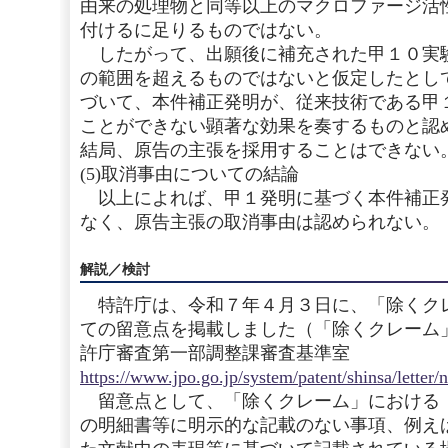
由来の処理物と同等以上のマクロファージ活
付けるに足りるものではない。
したがって、出願後に補充された甲１０実
の範囲を超えるものではないと仮定したとし
づいて、本件補正発明が、従来技術である甲
ことができない顕著な効果を奏するものと認
結局、原告の主張を採用することはできない
(5)取消事由についての結論
以上によれば、甲１発明に基づく本件補正
なく、原告主張の取消事由は認められない。
解説／検討
特許庁は、令和７年４月３日に、「除くク
ての留意点を掲載しました（「除くクレーム
許庁審査第一部調整課審査基準室
https://www.jpo.go.jp/system/patent/shinsa/letter
留意点として、「除くクレーム」における
の明細書等に明示的な記載のない事項、例え