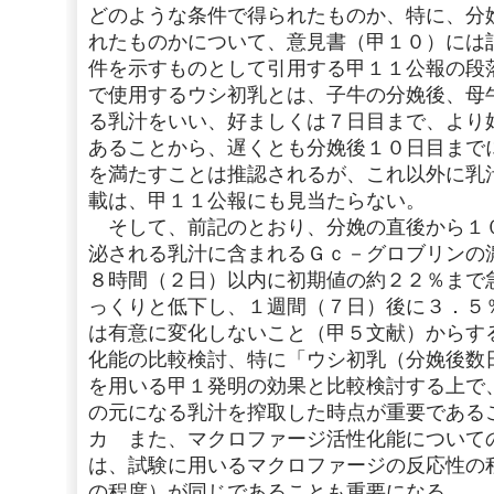
どのような条件で得られたものか、特に、分
れたものかについて、意見書（甲１０）には
件を示すものとして引用する甲１１公報の段
で使用するウシ初乳とは、子牛の分娩後、母
る乳汁をいい、好ましくは７日目まで、より
あることから、遅くとも分娩後１０日目まで
を満たすことは推認されるが、これ以外に乳
載は、甲１１公報にも見当たらない。
そして、前記のとおり、分娩の直後から１
泌される乳汁に含まれるＧｃ－グロブリンの
８時間（２日）以内に初期値の約２２％まで
っくりと低下し、１週間（７日）後に３．５
は有意に変化しないこと（甲５文献）からす
化能の比較検討、特に「ウシ初乳（分娩後数
を用いる甲１発明の効果と比較検討する上で
の元になる乳汁を搾取した時点が重要である
カ また、マクロファージ活性化能について
は、試験に用いるマクロファージの反応性の
の程度）が同じであることも重要になる。