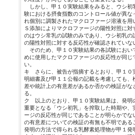
しかし、甲１０実験結果をみると、ウシ初
験における摂食指数のコントロール値が異な
れ個別に調製されたマクロファージ溶液を用
Ｓ添加によりマクロファージの陽性対照に対
のはウシ常乳の試験のみであり、ウシ初乳の
の陽性対照に対する反応性が確認されていな
そのため、甲１０実験結果の各試験におい
めに使用したマクロファージの反応性が同じ
い。
キ さらに、被告が指摘するとおり、甲１０
明細書及び甲１１公報の記載を考慮しても、
差や統計上の有意差があるか否かの検証がな
る。
ク 以上のとおり、甲１０実験結果は、発明
重要となる「ウシ初乳」を搾取した時期や、
ージの反応性が同じであることが明らかでな
の有意差についての検証の有無も不明である
発明の方法で得られる乳酵素処理物が甲１発