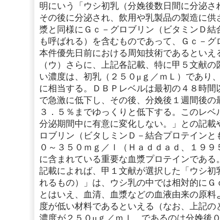
明にいう「ウシ初乳（分娩後数日間に分泌さ
その後に分泌され、飲用や乳製品の製造に供
漿と同様にＧｃ－グロブリン（ビタミンＤ結
も呼ばれる）を含むものであって、Ｇｃ－グ
本件優先日前における周知技術であるといえ
（ウ）さらに、上記各記載、特に甲５文献の
い濃度は、初乳（２５０μｇ／ｍＬ）であり
に相当する。ＤＢＰレベルは最初の４８時間
で急激に低下し、その後、分娩後１週間後の
３．５％までゆっくりと低下する。このレベ
分泌期間中に有意に変化しない。」との記載
ロブリン（ビタしミンＤ－結合プロテインと
０～３５０ｍｇ／ｌ（Ｈａｄｄａｄ、１９９
に含まれている重要な血漿プロテインである
記載によれば、甲１文献が選択した「ウシ初
れるもの）」は、ウシ乳の中では相対的にＧ
とはいえ、血清、血漿などの血液由来の原料
度が低い材料であるといえる（なお、上記の
濃度が２５０μｇ／ｍｌ であるのは分娩後