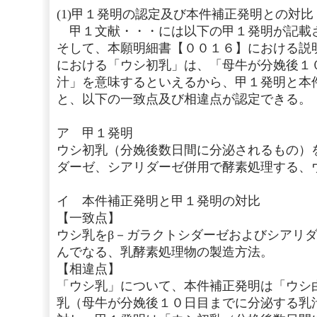
(1)甲１発明の認定及び本件補正発明との対比
甲１文献・・・には以下の甲１発明が記載
そして、本願明細書【００１６】における説
における「ウシ初乳」は、「母牛が分娩後１
汁」を意味するといえるから、甲１発明と本
と、以下の一致点及び相違点が認定できる。
ア 甲１発明
ウシ初乳（分娩後数日間に分泌されるもの）
ダーゼ、シアリダーゼ併用で酵素処理する、
イ 本件補正発明と甲１発明の対比
【一致点】
ウシ乳をβ－ガラクトシダーゼおよびシアリ
んでなる、乳酵素処理物の製造方法。
【相違点】
「ウシ乳」について、本件補正発明は「ウシ
乳（母牛が分娩後１０日目までに分泌する乳