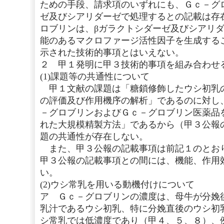
ための手段、請求項のいずれにも、Ｇｃ－グ
ゼ及びシアリダーゼで処理するとの記載は存
ロブリンは、βガラクトシダーゼ及びシアリ
能のあるマクロファージ活性因子を生成する
示された技術的事項とはいえない。
２ 甲１発明に甲３技術的事項を組み合わせ
(1)課題等の共通性について
甲１文献の課題は「糖鎖修飾したウシ初乳
の評価及び作用機序の解析」であるのに対し
－グロブリンおよびＧｃ－グロブリン医薬品
れた大規模精製方法」であるから（甲３公報
題の共通性が存在しない。
また、甲３公報の記載事項は前記１のとお
甲３公報の記載事項との間には、機能、作用
い。
(2)ウシ常乳を用いる動機付けについて
ア Ｇｃ－グロブリンの濃度は、母牛が分娩
乳汁であるウシ初乳、特に分娩直後のウシ初
シ常乳では低濃度であり（甲４、５、８）、