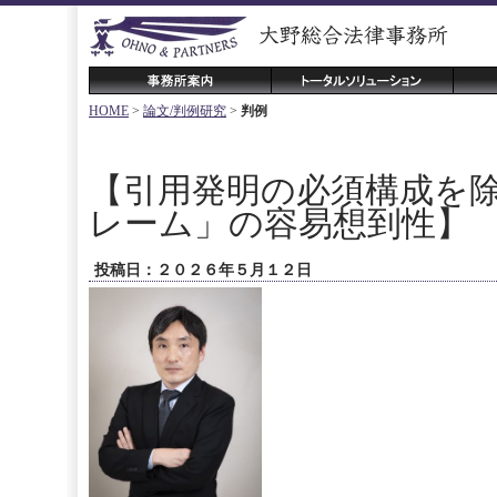
HOME
>
論文/判例研究
>
判例
【引用発明の必須構成を
レーム」の容易想到性】
投稿日：２０２６年５月１２日