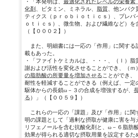
・「本発明は、
最適化されたレベルの栄養素
化剤
、ビタミン、ミネラル、
脂質
、他ンパク
ティクス（ｐｒｏｂｉｏｔｉｃｓ）、プレバ
ｏｔｉｃｓ）、微生物、および繊維など）を
（【０００２】）
また、明細書には一応の「作用」に関する
載もあった。
・「ファイトケミカルは、・・・、（ｌ）脂
謝および活性を変化させることができ、（ｍ
の脂肪酸の所要量を増加させる
ことができ、
耐性を軽減することができる（例えば、一定
駆体からの長鎖ω－３の合成を増強するが、
る
）」（【００５９】）
これらの一応の「課題」及び「作用」に関
明の課題として「過剰な摂取が健康に害を与
リフェノールを含む抗酸化剤と、ω－６脂肪
効果が得られる適切な摂取用量を設定するた