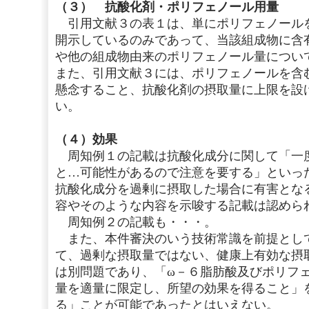
（３） 抗酸化剤・ポリフェノール用量
引用文献３の表１は、単にポリフェノール
開示しているのみであって、当該組成物に含
や他の組成物由来のポリフェノール量につい
また、引用文献３には、ポリフェノールを含
懸念すること、抗酸化剤の摂取量に上限を設
い。
（４）効果
周知例１の記載は抗酸化成分に関して「一
と…可能性があるので注意を要する」といっ
抗酸化成分を過剰に摂取した場合に有害とな
容やそのような内容を示唆する記載は認めら
周知例２の記載も・・・。
また、本件審決のいう技術常識を前提とし
て、過剰な摂取量ではない、健康上有効な摂
は別問題であり、「ω－６脂肪酸及びポリフ
量を適量に限定し、所望の効果を得ること」
る」ことが可能であったとはいえない。