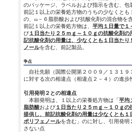
のパッケージ、ラベルおよび指示を含む、包
前記１以上の栄養処方物のうちの少なくとも
の、ω－６脂肪酸および抗酸化剤の混合物を
前記１以上の栄養処方物は、
平均１日量で１
び
１日当たり２５ｍｇ～１０ｇの抗酸化剤の
記抗酸化剤の用量は、少なくとも１日当たり
ノール
を含む、前記製品。
争点
自社先願（国際公開第２００９／１３１９
に対する次の相違点（相違点２－４）の進歩
引用発明２との相違点
本願発明は、１以上の栄養処方物は「
平均
脂肪酸
および
１日当たり２５ｍｇ～１０ｇの
提供し、前記抗酸化剤の用量は少なくとも１
ポリフェノール
を含む」のに対し、引用発明
さない点