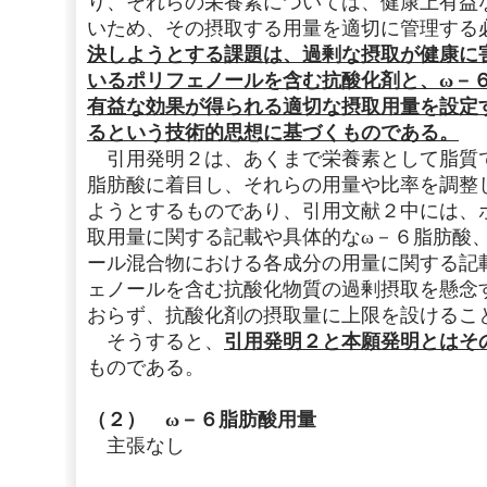
り、それらの栄養素については、健康上有益
いため、その摂取する用量を適切に管理する
決しようとする課題は、過剰な摂取が健康に
いるポリフェノールを含む抗酸化剤と、ω－
有益な効果が得られる適切な摂取用量を設定
るという技術的思想に基づくものである。
引用発明２は、あくまで栄養素として脂質で
脂肪酸に着目し、それらの用量や比率を調整
ようとするものであり、引用文献２中には、
取用量に関する記載や具体的なω－６脂肪酸
ール混合物における各成分の用量に関する記
ェノールを含む抗酸化物質の過剰摂取を懸念
おらず、抗酸化剤の摂取量に上限を設けるこ
そうすると、
引用発明２と本願発明とはそ
ものである。
（２） ω－６脂肪酸用量
主張なし