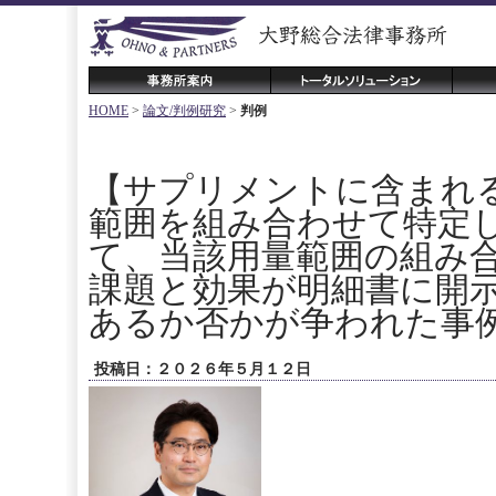
HOME
>
論文/判例研究
>
判例
【サプリメントに含まれ
範囲を組み合わせて特定
て、当該用量範囲の組み
課題と効果が明細書に開
あるか否かが争われた事
投稿日：２０２６年５月１２日