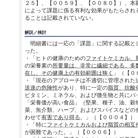
２５】、【００５９】、【００８０】）、本
によって課題に係る有利な効果がもたらされ
ることは記載されていない。
解説／検討
明細書には一応の「課題」に関する記載と
った。
・「ヒトの健康のための
ファイトケミカル、
の栄養素の
所要量は、非常に繊細である。多
在し、その健康上の有効範囲は狭く
」（【０
・「現在のアプローチは不適切に管理された
送達の危険性
があり、特に一定の
脂質、抗酸
ビタミン、ミネラル、および微生物と共にパ
「栄養価が高い食品」（堅果、種子、油、穀
菜、魚介類、ハーブ、およびスパイスなどの
わせて
有害であり得る
。」（【０００４】）
・「特に
ファイトケミカルおよび脂質の相互
が困難であった。」（【０００６】）