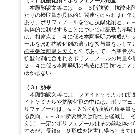
（２）抗酸化剤・ポリフェノール用量
本願翻訳文等には、ω－６脂肪酸、抗酸化剤
たりの摂取量が具体的に関連付けられずに個
あり、ポリフェノールを含む抗酸化剤と、ω
具体的に制限することについては記載も示唆
は、
相違点２－４に係る本願発明の構成が、
ールを含む抗酸化剤の適切な投与量を示して
の主張は前提を欠く
ものであって、当業者が
抗酸化剤に含まれるポリフェノールの用量を
２－４に係る本願発明の構成に想到すること
ほかはない。
（３）効果
本願翻訳文等には、ファイトケミカルは抗
イトケミカルや抗酸化剤の中には、ポリフェ
リフェノールは、ω－６等の脂肪酸の所要量
る反面、ω－３の所要量又は耐性を軽減し、
えば、一定のポリフェノールはその前駆体か
するが、長鎖ω－６形成を妨害し得る）まで