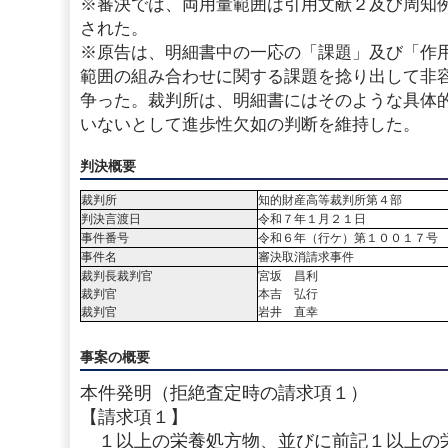
※審決では、両用量範囲は引用文献２及び周知
された。
※原告は、明細書中の一応の「課題」及び「作
範囲の組み合わせに関する課題を捻り出して非
争った。裁判所は、明細書にはそのような具体
いないとして進歩性欠如の判断を維持した。
判決概要
裁判所
知的財産高等裁判所第４部
判決言渡日
令和７年１月２１日
事件番号
令和６年（行ケ）第１００１７号
事件名
審決取消請求事件
裁判長裁判官
宮坂 昌利
裁判官
本吉 弘行
裁判官
岩井 直幸
事案の概要
本件発明（拒絶査定時の請求項１）
【請求項１】
１以上の栄養処方物、並びに前記１以上の