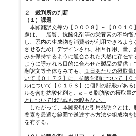
２ 裁判所の判断
（１）課題
本願翻訳文等の【０００８】～【００１０
題は、「脂質、抗酸化剤等の栄養素の不均衡
し、系内の生成物を消費者が利用できるよう
させるためにデザインされ、相互作用、量、
みを保持するように適合された天然に存在す
ように導かれる目的に合わせた製品の提供」
翻訳文等全体をみても、
１日あたりの摂取量
いて【０１７２】に、抗酸化剤について【０
ルについて【０１５８】に個別の記載がある
ルを含む抗酸化剤と、ω－６脂肪酸の摂取量
とについては記載も示唆もない。
したがって、本願発明と引用発明２とは、
養素を最適な範囲で送達する方法や組成物を
を有する。