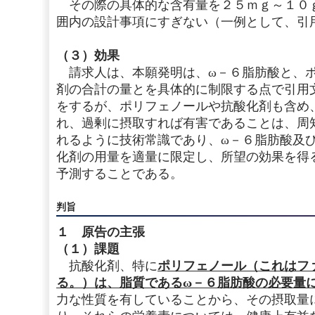
その際の具体的な含有量を２５ｍｇ～１０
囲内の設計事項にすぎない（一例として、引
（３）効果
請求人は、本願発明は、ω－６脂肪酸と、ポ
剤の合計の量とを具体的に制限する点で引用
をするが、ポリフェノールや抗酸化剤も含め
れ、過剰に摂取すれば有害であることは、周
れるように技術常識であり、ω－６脂肪酸及
化剤の用量を適量に限定し、所望の効果を得
予測することである。
判旨
１ 原告の主張
（１）課題
抗酸化剤、特に
ポリフェノール（これはフ
る。）は、脂質であるω－６脂肪酸の必要量
力な性質を有していることから、その摂取量