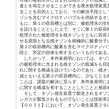
理後の被処理水に含まれる残オゾンの低減と
進とを両立させることができる廃水処理装置
ることを目的としており、その解決手段とし
ゾンを含むマイクロナノバブルを供給するオ
もに、第１の収容槽とは別に、被処理水の生
を設けることとした上で、そこに第１の収容
処理された被処理水を残オゾンとともに収容
せる原因となる残オゾンを積極的に酸素分子
第２の収容槽内に酸素を含むマイクロナノバ
段と、所定の担体を有するというものである
したがって、本件各発明においては、オゾ
の被処理水に含まれる残オゾンの低減をも目
れに関する構成を設けているのであり、残オ
成ともいえる第２の収容槽内に、少なくとも
ことは、課題の解決に至らず、本件各発明に
に関する構成を有することとしたことと相容
そして、オゾン発生装置で製造されるオゾ
ンガスが製造されるものでないことは技術常
【００３１】において、オゾン発生装置２９