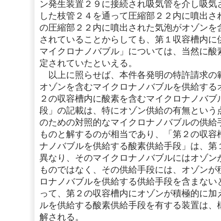
ン発生装置２９に接続され吸気管を介し吸気
した枝管２４を通って圧縮部２２内に噴出さ
の圧縮部２２内に噴出された気泡がオゾンを
されていることからしても、第１収容槽内に
マイクロナノバブル」については、当然に酸
定されていたといえる。
以上に照らせば、本件各発明の特許請求の
オゾンを含むマイクロナノバブルを供給する
２の収容槽内に酸素を含むマイクロナノバブ
段」の記載は、特にオゾン供給の有無という
のための対照的なマイクロナノバブルの供給
ものと解するのが相当であり、「第２の収容
ナノバブルを供給する酸素供給手段」は、第
異なり、そのマイクロナノバブルにはオゾン
ものではなく、その供給手段には、オゾンが
ロナノバブルを供給する供給手段を含まない
って、第２の収容槽内にオゾンが積極的に加
ルを供給する酸素供給手段を有する装置は、
解される。