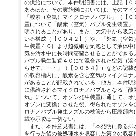
の供給について、本件明細書には、上記【０
あるほか、その実施例においては、そのマイ
「酸素（空気）マイクロナノバブル」（【０
置について「酸素（空気）バブル発生装置」
明されることがあり、また、大気中から吸気
いる構成（【００４２】）や、「外気（空気
生装置４０により超微細な気泡として液体中
気を汚水中に長時間滞留させることができる
バブル発生装置４０にて混合された空気（溶
らせて、・・」（【００５４】）などの記載
の収容槽内に、酸素を含む空気のマイクロナ
があることが記載されている。他方、本件明
に供給されるマイクロナノバブルとなる「酸
気」について、オゾン発生装置に通して、オ
オゾンに変換）させた後、得られたオゾンを
ロナノバブル発生ノズルの枝管から圧縮部内
載や示唆は一切ない。
また、本件意見書には、「本発明に係る排
を行った後の被処理水を収容した第２の収容