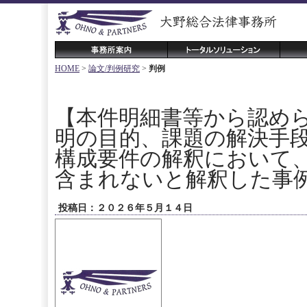
HOME
>
論文/判例研究
>
判例
【本件明細書等から認め
明の目的、課題の解決手
構成要件の解釈において
含まれないと解釈した事
投稿日：２０２６年５月１４日