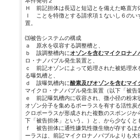
本件発明２
Ｈ 前記担体は長辺と短辺とを備えた略直方
Ｉ ことを特徴とする請求項１ないし６のい
置。
⑶被告システムの構成
ａ 原水を収容する調整槽と、
ｂ 該調整槽内に
オゾンを含むマイクロナノ
ロ・ナノバブル発生装置と、
ｃ 前記オゾンによって処理された被処理水
る曝気槽と、
ｄ 該曝気槽内に
酸素及びオゾンを含むマイ
マイクロ・ナノバブル発生装置（以下「被告
ｅ 前記曝気槽内に収容され、微小径の粉末
オゾン分子を集めるポーラスを有する活性炭
クロポーラスが形成された複数のスポンジか
下「被告担体」という。）と、から少なくと
ｆ 被告担体に通性嫌気性微生物が存するほ
ーラスは、前記マイクロナノバブルよりも大