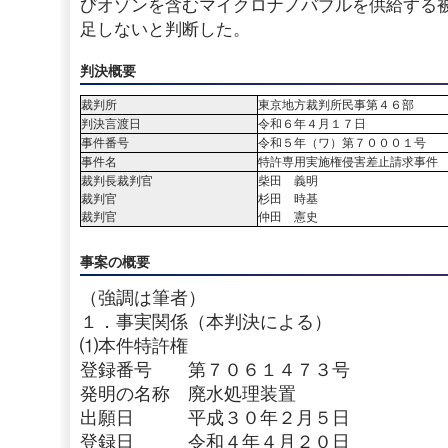
びオゾンを含むマイクロナノバブルを供給する
足しないと判断した。
判決概要
裁判所
東京地方裁判所民事第４６部
判決言渡日
令和６年４月１７日
事件番号
令和５年（ワ）第７０００１号
事件名
特許専用実施権侵害差止請求事件
裁判長裁判官
柴田 義明
裁判官
杉田 時基
裁判官
仲田 憲史
事案の概要
（強調は筆者）
１．事実関係（本判決による）
⑴本件特許権
登録番号 第７０６１４７３号
発明の名称 廃水処理装置
出願日 平成３０年２月５日
登録日 令和４年４月２０日