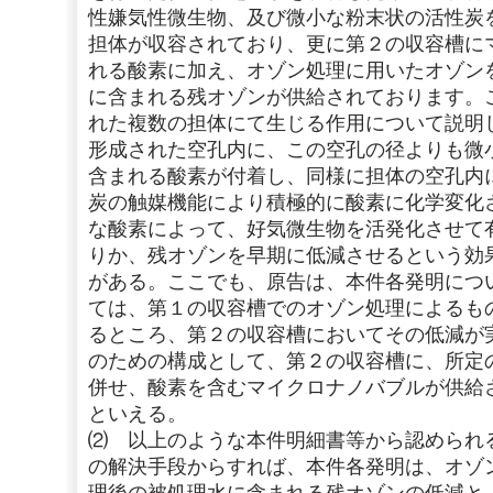
性嫌気性微生物、及び微小な粉末状の活性炭
担体が収容されており、更に第２の収容槽に
れる酸素に加え、オゾン処理に用いたオゾン
に含まれる残オゾンが供給されております。
れた複数の担体にて生じる作用について説明
形成された空孔内に、この空孔の径よりも微
含まれる酸素が付着し、同様に担体の空孔内
炭の触媒機能により積極的に酸素に化学変化
な酸素によって、好気微生物を活発化させて
りか、残オゾンを早期に低減させるという効
がある。ここでも、原告は、本件各発明につ
ては、第１の収容槽でのオゾン処理によるも
るところ、第２の収容槽においてその低減が
のための構成として、第２の収容槽に、所定
併せ、酸素を含むマイクロナノバブルが供給
といえる。
⑵ 以上のような本件明細書等から認められ
の解決手段からすれば、本件各発明は、オゾ