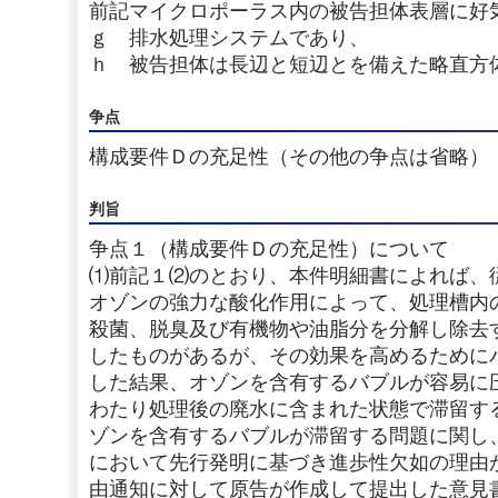
前記マイクロポーラス内の被告担体表層に好
ｇ 排水処理システムであり、
ｈ 被告担体は長辺と短辺とを備えた略直方
争点
構成要件Ｄの充足性（その他の争点は省略）
判旨
争点１（構成要件Ｄの充足性）について
⑴前記１⑵のとおり、本件明細書によれば、
オゾンの強力な酸化作用によって、処理槽内
殺菌、脱臭及び有機物や油脂分を分解し除去
したものがあるが、その効果を高めるために
した結果、オゾンを含有するバブルが容易に
わたり処理後の廃水に含まれた状態で滞留す
ゾンを含有するバブルが滞留する問題に関し
において先行発明に基づき進歩性欠如の理由
由通知に対して原告が作成して提出した意見