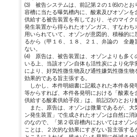
⑶ 被告システムは、前記第２の１⑹のとお
容槽に当たる曝気槽内に、酸素及びオゾンを
供給する被告装置を有しており、そのマイク
発生装置から得られたオゾンガス、すなわち
用いられていて、オゾンが意図的、積極的に
るから（甲１６、１８、２１、弁論の 全趣
ない。
⑷ 原告は、被告装置は、オゾンよりも多く
いる上、当該オゾン自体も活性炭により化学
により、好気性微生物及び通性嫌気性微生物
効果的である旨主張する。
しかし、本件明細書に記載された本件各発
等からすれば、本件各発明における「酸素を
供給する酸素供給手段」は、前記⑵のとおり
また、原告は、オゾンは微量であるが、大
ン発生装置」で生成されたオゾンは自然に消
のなので、「第２収容槽内においてはオゾン
ことは、２次的な効果にすぎない旨主張する