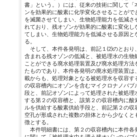
書」という。）には、従来の技術に関して「
ンを効果的に酸素に化学変化させることがで
を滅菌させてしまい、生物処理能力を低減さ
れており、残オゾンが効果的に酸素に変化し
てしまい、生物処理能力を低減させる原因と
る。
そして、本件各発明は、前記１⑵のとおり
含まれる残オゾンの低減と、被処理水の生物
ことができる廃水処理装置及び廃水処理方法
たものであり、本件各発明の廃水処理装置は
載からも、処理対象となる被処理水を収容す
の収容槽内にオゾンを含むマイクロナノバブ
段と、前記オゾンによって処理された被処理
する第２の収容槽と、該第２の収容槽内に酸
ルを供給する酸素供給手段と、前記第２の収
空孔が形成された複数の担体とから少なくと
徴とする。
本件明細書には、第２の収容槽内に本件各