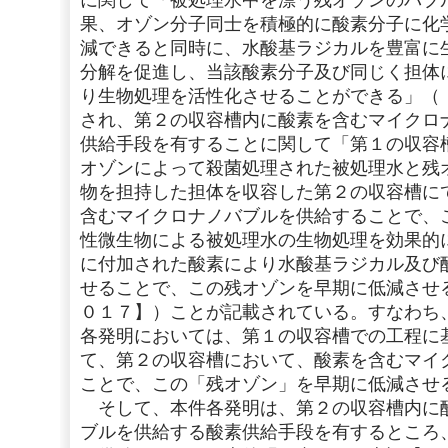
に関して「被処理水中を漂う残オゾンのバブ
果、オゾン分子同士を積極的に酸素分子に化
減できると同時に、水酸基ラジカルを豊富に
分解を促進し、当該酸素分子及び同じく担体
り生物処理を活性化させることができる」（
され、第２の収容槽内に酸素を含むマイクロ
供給手段を有することに関して「第１の収容
オゾンによって殺菌処理された被処理水と残
物を担持した担体を収容した第２の収容槽に
含むマイクロナノバブルを供給することで、
性微生物による被処理水の生物処理を効果的
に付加された酸素により水酸基ラジカル及び
せることで、この残オゾンを早期に低減させ
０１７】）ことが記載されている。すなわち
各発明においては、第１の収容槽での工程に
て、第２の収容槽において、酸素を含むマイ
ことで、この「残オゾン」を早期に低減させ
そして、本件各発明は、第２の収容槽内に
ブルを供給する酸素供給手段を有するところ