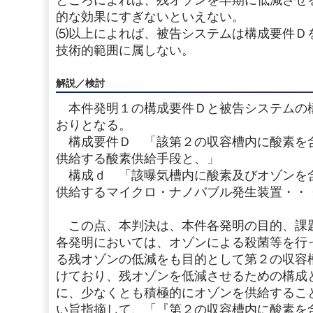
ところによれば、残オゾンを早期に低減させ
的な効果にすぎないといえない。
⑸以上によれば、被告システムは構成要件Ｄ
技術的範囲に属しない。
解説／検討
本件発明１の構成要件Ｄと被告システムの
おりとなる。
構成要件Ｄ 「該第２の収容槽内に酸素を
供給する酸素供給手段と、」
構成ｄ 「該曝気槽内に酸素及びオゾンを
供給するマイクロ・ナノバブル発生装置・・
この点、本判決は、本件各発明の目的、課
各発明においては、オゾンによる殺菌等を行
る残オゾンの低減をも目的として第２の収容
けており、残オゾンを低減させるための構成
に、少なくとも積極的にオゾンを供給するこ
い旨指摘して、「『第２の収容槽内に酸素を