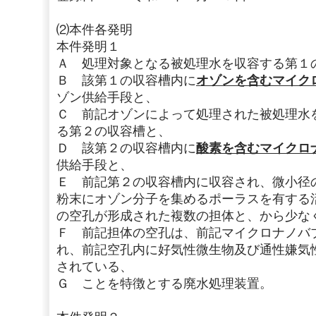
⑵本件各発明
本件発明１
Ａ 処理対象となる被処理水を収容する第１
Ｂ 該第１の収容槽内に
オゾンを含むマイク
ゾン供給手段と、
Ｃ 前記オゾンによって処理された被処理水
る第２の収容槽と、
Ｄ 該第２の収容槽内に
酸素を含むマイクロ
供給手段と、
Ｅ 前記第２の収容槽内に収容され、微小径
粉末にオゾン分子を集めるポーラスを有する
の空孔が形成された複数の担体と、から少な
Ｆ 前記担体の空孔は、前記マイクロナノバ
れ、前記空孔内に好気性微生物及び通性嫌気
されている、
Ｇ ことを特徴とする廃水処理装置。