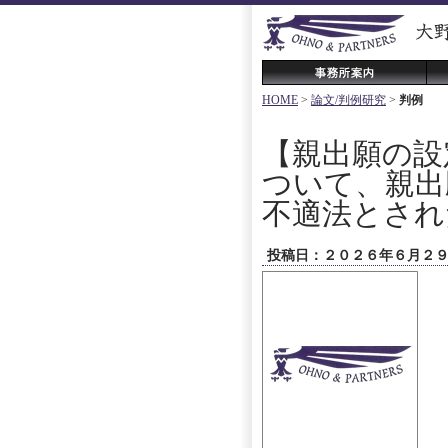
HOME
>
論文/判例研究
>
判例
【親出願の設
ついて、親出
不適法とされ
投稿日：２０２６年６月２