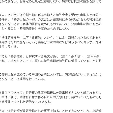
とができない」旨を定めた規定は存在しない。特許庁は同法の解釈を誤って
。
願人」との文言は分割出願に係る出願人と特許査定を受けた出願人とは同一
要件を、「特許出願の一部」の文言は分割出願に係る発明がもとの特許出願
ばならないとする客体的要件を定めたものであって、分割出願の際にもとの
いとすること（時期的要件）を定めたものではない。
年法律第５５号（以下「改正法」という。）により新設されたものであると
登録後は分割できないという議論は立法の過程では何らされておらず、処分
趣旨に反する。
1
いても「特許権者」と解釈すべき条文があり（法６５条１項
）、法４４条
されているからといって、直ちに特許出願が特許庁に係属していることを要
。
で分割出願を認めている中国や台湾においては、特許登録がいつされたかに
とがないという運用を行っている。
日以内であっても特許権の設定登録後は分割出願できないと解されるとし
。本件出願は、本件特許権に係る特許証の受領日より前に行われたものであ
きる期間内にされた適法なものである。
までは特許権が設定登録された事実を知ることができないところ、上記解