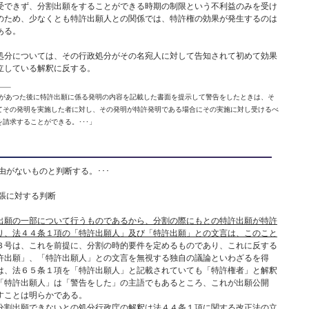
受できず、分割出願をすることができる時期の制限という不利益のみを受け
のため、少なくとも特許出願人との関係では、特許権の効果が発生するのは
ある。
分については、その行政処分がその名宛人に対して告知されて初めて効果
立している解釈に反する。
があつた後に特許出願に係る発明の内容を記載した書面を提示して警告をしたときは、そ
てその発明を実施した者に対し、その発明が特許発明である場合にその実施に対し受けるべ
請求することができる。･･･」
由がないものと判断する。･･･
張に対する判断
出願の一部について行うものであるから、分割の際にもとの特許出願が特許
り、法４４条１項の「特許出願人」及び「特許出願」との文言は、このこと
３号は、これを前提に、分割の時的要件を定めるものであり、これに反する
許出願」、「特許出願人」との文言を無視する独自の議論といわざるを得
は、法６５条１項を「特許出願人」と記載されていても「特許権者」と解釈
「特許出願人」は「警告をした」の主語でもあるところ、これが出願公開
すことは明らかである。
割出願できないとの処分行政庁の解釈は法４４条１項に関する改正法の立