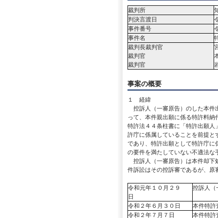
裁判所
判決言渡日
事件番号
事件名
裁判長裁判官
裁判官
裁判官
事案の概要
１ 経緯
控訴人（一審原告）のした本件出
って、本件親出願に係る特許料納
特許法４４条柱書に「特許出願人
許庁に係属していることを前提と
であり、特許出願として特許庁に
の要件を満たしていない不適法な
控訴人（一審原告）は本件却下処
件訴訟はその控訴審であるが、原
令和元年１０月２９
控訴人（
日
令和２年６月３０日
本件特許
令和２年７月７日
本件特許