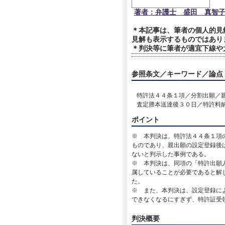
著者：弁護士 盛田 真智
＊本記事は、筆者の個人的見
見解も表示するものではあり
＊判決等に筆者が適宜下線や
参照条文／キーワード／論点
特許法４４条１項／分割出願／
査定謄本送達後３０日／特許料
ポイント
※ 本判決は、特許法４４条１項
ものであり、親出願の設定登録後
ないと判示した事例である。
※ 本判決は、同項の「特許出願
属していることが必要であると解
た。
※ また、本判決は、設定登録に
できなくなるにすぎず、特許証受
判決概要