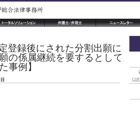
定登録後にされた分割出願に
願の係属継続を要するとして
た事例】
COP
９日