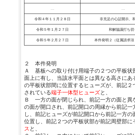
…
…
令和４年１１月２８日
非充足の心証開示、
令和５年１月２７日
和解協議打ち切
令和５年２月２７日
本件発明２（従属請求項
２ 本件発明
Ａ 基板への取り付け用端子の２つの平板状
面上に有し、当該水平面とは異なる高さにあ
の平板状部間に位置するヒューズが、前記２
されている
端子一体型ヒューズ
と、
Ｂ 一方の面が閉じられ、前記一方の面と異
の面が開口され、前記開口の周縁から前記一
し、前記ヒューズが前記開口から前記一方の
位置し、前記２つの平板状部が前記周壁部に
ス
と、