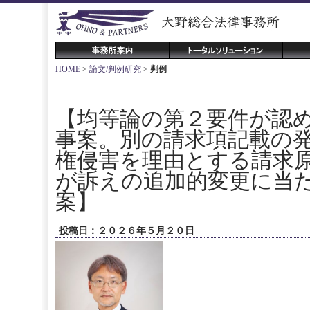
HOME
>
論文/判例研究
>
判例
【均等論の第２要件が認
事案。別の請求項記載の
権侵害を理由とする請求
が訴えの追加的変更に当
案】
投稿日：２０２６年５月２０日