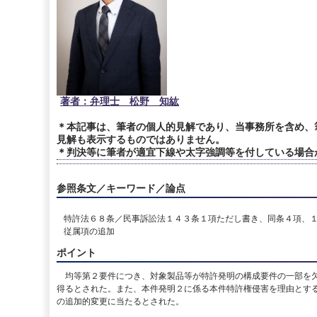
著者：弁理士 松野 知紘
＊本記事は、筆者の個人的見解であり、当事務所を含め、
見解も表示するものではありません。
＊判決等に筆者が適宜下線や太字強調等を付している場合
参照条文／キーワード／論点
特許法６８条／民事訴訟法１４３条１項ただし書き、同条４項、
従属項の追加
ポイント
均等第２要件につき、対象製品等が特許発明の構成要件の一部を欠
得るとされた。また、本件発明２に係る本件特許権侵害を理由とす
の追加的変更に当たるとされた。