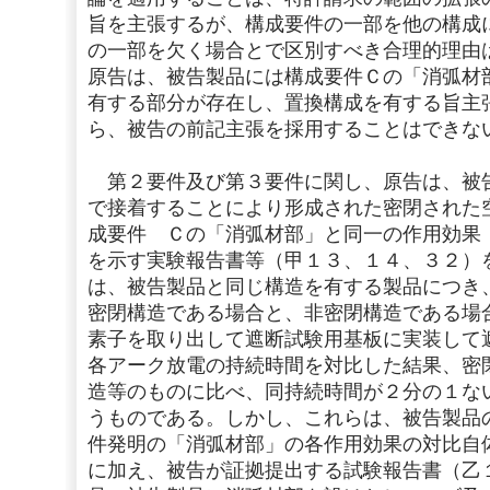
旨を主張するが、構成要件の一部を他の構成
の一部を欠く場合とで区別すべき合理的理由
原告は、被告製品には構成要件Ｃの「消弧材
有する部分が存在し、置換構成を有する旨主
ら、被告の前記主張を採用することはできな
第２要件及び第３要件に関し、原告は、被
で接着することにより形成された密閉された
成要件 Ｃの「消弧材部」と同一の作用効果
を示す実験報告書等（甲１３、１４、３２）
は、被告製品と同じ構造を有する製品につき
密閉構造である場合と、非密閉構造である場
素子を取り出して遮断試験用基板に実装して
各アーク放電の持続時間を対比した結果、密
造等のものに比べ、同持続時間が２分の１な
うものである。しかし、これらは、被告製品
件発明の「消弧材部」の各作用効果の対比自
に加え、被告が証拠提出する試験報告書（乙