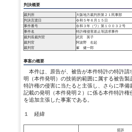
判決概要
裁判所
大阪地方裁判所第２１民事部
判決言渡日
令和５年６月１５日
事件番号
令和３年（ワ）第１００３２号
事件名
特許権侵害差止等請求事件
裁判長裁判官
武宮 英子
裁判官
阿波野 右起
裁判官
峯 健一郎
事案の概要
本件は、原告が、被告が本件特許の特許請
明（本件発明）の技術的範囲に属する被告製
特許権の侵害に当たると主張し、さらに準備
記載の発明（本件発明２）に係る本件特許権
を追加主張した事案である。
１ 経緯
提訴