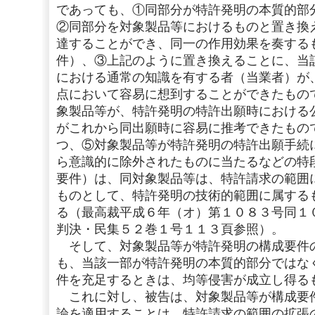
であっても、①同部分が特許発明の本質的部
②同部分を対象製品等におけるものと置き換
達することができ、同一の作用効果を奏する
件）、③上記のように置き換えることに、当
における通常の知識を有する者（当業者）が
点において容易に想到することができたもの
象製品等が、特許発明の特許出願時における
がこれから同出願時に容易に推考できたもの
つ、⑤対象製品等が特許発明の特許出願手続
ら意識的に除外されたものに当たるなどの特
要件）は、同対象製品等は、特許請求の範囲
ものとして、特許発明の技術的範囲に属する
る（最高裁平成６年（オ）第１０８３号同１
判決・民集５２巻１号１１３頁参照）。
そして、対象製品等が特許発明の構成要件
も、当該一部が特許発明の本質的部分ではな
件を充足するときは、均等侵害が成立し得る
これに対し、被告は、対象製品等が構成要
論を適用することは、特許請求の範囲の拡張