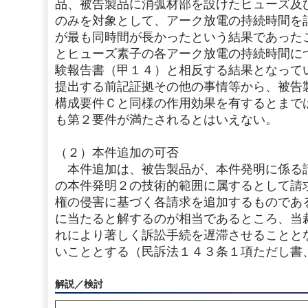
品、被告製品に消弧材部を設けたヒューズ及
のみを対象として、アーク放電の持続時間を
が最も同時間が長かったという結果であった
とヒューズ素子の各アーク放電の持続時間に
験報告書（甲１４）と相反する結果となって
提出する前記証拠その他の事情等から、被告
構成要件Ｃと同様の作用効果を有するとまで
も第２要件が満たされるとはいえない。
（２）本件追加の可否
本件追加は、被告製品が、本件発明に係る
の本件発明２の技術的範囲に属するとして請
権の侵害に基づく各請求を追加するものであ
に当たると解するのが相当であるところ、当
れにより著しく訴訟手続を遅滞させることと
いこととする（民訴法１４３条１項ただし書
解説／検討