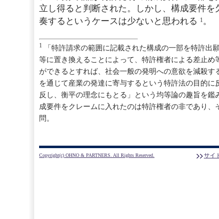
立し得ると判断された。しかし、構成要件を
奏するというケースは少ないと思われる
。
1
1
「特許請求の範囲に記載された構成の一部を特許出
等に置き換えることによって、特許権者による差止め
ができるとすれば、社会一般の発明への意欲を減殺す
を通じて産業の発達に寄与するという特許法の目的に
反し、衡平の理念にもとる」という均等論の趣旨を鑑
成要件をクレームに入れたのは特許権者の非であり、
問。
サイ
Copyright(c) OHNO & PARTNERS. All Rights Reserved.