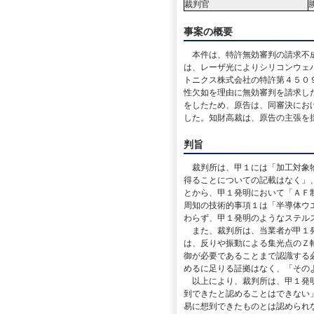
裁判官
事案の概要
本件は、特許無効審判の請求不成
は、レーザ光によりシリコンウェ
トニクス株式会社の特許第４５０
性欠如を理由に無効審判を請求し
をしたため、原告は、同審決にお
した。知財高裁は、原告の主張を
判旨
裁判所は、甲１には「加工対象物
得ることについての記載はなく」
とから、甲１発明において「ＡＦ
周知の技術的事項１は「半導体ウ
わらず、甲１発明のようなステル
また、裁判所は、当業者が甲１発
は、反りや振動による集光点のＺ
御が必要であることまで認識する
めるに足りる証拠はなく、「その
以上により、裁判所は、甲１発明
到できたと認めることはできない
易に想到できたものとは認められ