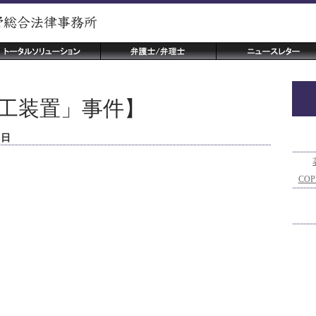
工装置」事件】
５日
COP