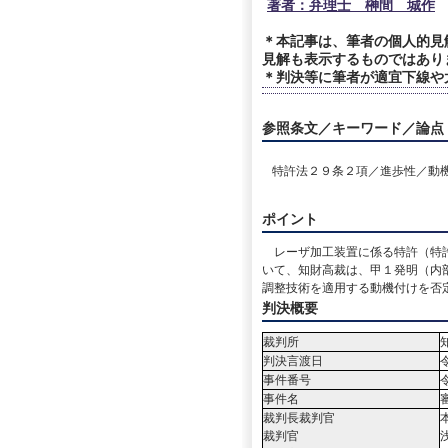
著者：弁理士 榊間 城作
＊本記事は、筆者の個人的見
見解も表示するものではあり
＊判決等に筆者が適宜下線や
参照条文／キーワード／論点
特許法２９条２項／進歩性／動
ポイント
レーザ加工装置に係る特許（特許
いて、知財高裁は、甲１発明（内
調整技術を適用する動機付けを否
判決概要
裁判所
判決言渡日
事件番号
事件名
裁判長裁判官
裁判官