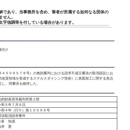
解であり、当事務所を含め、筆者が所属する如何なる団体の
ません。
太字強調等を付している場合があります。
機付け
４５０９５７８号）の無効審判における請求不成立審決の取消訴訟にお
部改質領域を形成するステルスダイシング技術）に表面加工に関する焦点
定し、同審決を維持した。
知的財産高等裁判所第２部
令和５年７月６日
令和４年（行ケ）第１００９９号
審決取消請求事件
本多 知成
浅井 憲