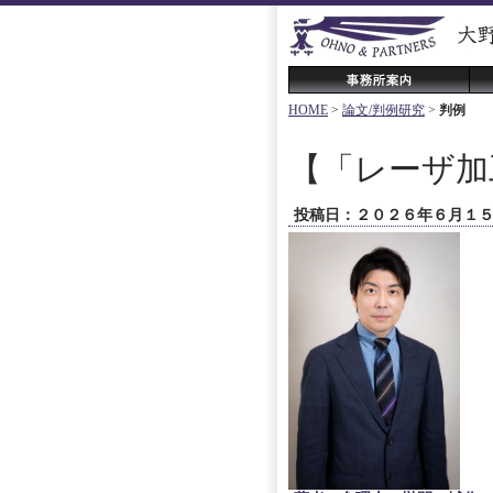
HOME
>
論文/判例研究
>
判例
【「レーザ加
投稿日：２０２６年６月１