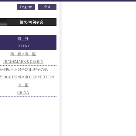
特 許
PATENT
商 標／意 匠
TRADEMARK＆DESIGN
著作権/不正競争防止法/その他
YRIGHT/UNFAIR COMPETITION
PREVENTION/OTHERS
中 国
OTHERS
CHINA