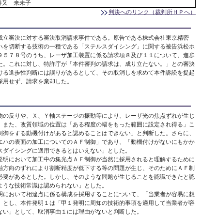
勝又 来未子
判決へのリンク（裁判所ＨＰへ）
立審決に対する審決取消請求事件である。原告である株式会社東京精密
ハを切断する技術の一種である「ステルスダイシング」に関する被告浜松ホ
９５７８号のうち、レーザ加工装置に係る請求項８及び１１について、進歩
た。これに対し、特許庁が「本件審判の請求は、成り立たない。」との審決
ける進歩性判断には誤りがあるとして、その取消しを求めて本件訴訟を提起
採用せず、請求を棄却した。
の反りや、Ｘ、Ｙ軸ステージの振動等により、レーザ光の焦点ずれが生じ
、また、改質領域の位置は「ある程度の幅をもった範囲に設定され得る」こ
制御をする動機付けがあると認めることはできない」と判断した。さらに、
エハの表面の加工についてのＡＦ制御」であり、「動機付けがないにもかか
スダイシングに適用できるとはいえない」とした。
明において加工中の集光点ＡＦ制御が当然に採用されると理解するために
軸方向のずれにより割断精度が低下する等の問題が生じ、そのためにＡＦ制
必要があるとした。しかし、そのような問題が生じることを認識できたと認
ような技術常識は認められない」とした。
において相違点に係る構成を採用することについて、「当業者が容易に想
」とし、本件発明１は「甲１発明に周知の技術的事項を適用して当業者が容
ない」として、取消事由１には理由がないと判断した。