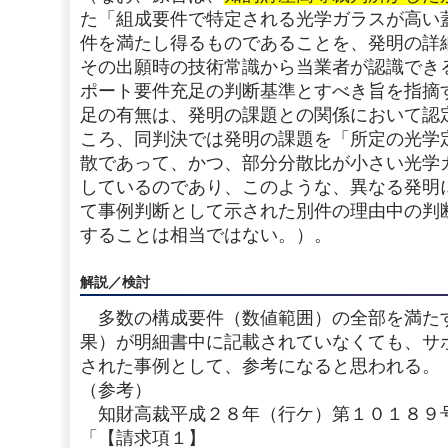
た「組成要件で特定される光学ガラスが高い
件を満たし得るものであることを、発明の詳
その出願時の技術常識から当業者が認識でき
ポート要件充足の判断基準とすべき旨を指摘
足の有無は、発明の課題との関係において認
ころ、同判決では発明の課題を「所定の光学
散であって、かつ、部分分散比が小さい光学
しているのであり、このような、異なる発明
て事例判断として示された別件の理由中の判
することは相当ではない。）。
解説／検討
多数の構成要件（数値範囲）の全部を満た
果）が明細書中に記載されていなくても、サ
された事例として、参考になると思われる。
（参考）
知財高裁平成２８年（行ケ）第１０１８９
「【請求項１】