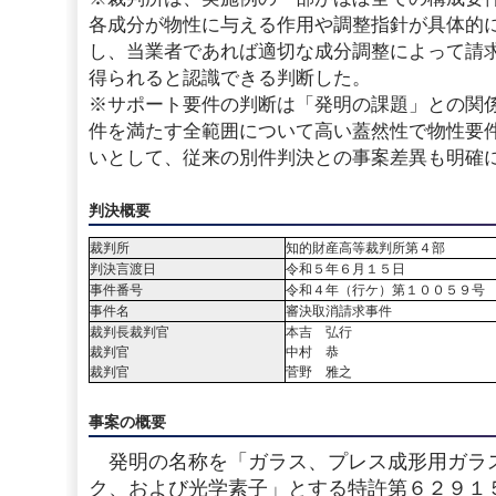
各成分が物性に与える作用や調整指針が具体的
し、当業者であれば適切な成分調整によって請
得られると認識できる判断した。
※サポート要件の判断は「発明の課題」との関
件を満たす全範囲について高い蓋然性で物性要
いとして、従来の別件判決との事案差異も明確
判決概要
裁判所
知的財産高等裁判所第４部
判決言渡日
令和５年６月１５日
事件番号
令和４年（行ケ）第１００５９号
事件名
審決取消請求事件
裁判長裁判官
本吉 弘行
裁判官
中村 恭
裁判官
菅野 雅之
事案の概要
発明の名称を「ガラス、プレス成形用ガラ
ク、および光学素子」とする特許第６２９１