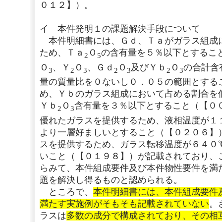
０１２】）。
イ 本件発明１の課題解決手段について
本件明細書には、Ｇｄ、Ｔａがガラス組成
ため、Ｔａ
Ｏ
の含有量を５％以下とするこ
2
5
Ｏ
、Ｙ
Ｏ
、Ｇｄ
Ｏ
及びＹｂ
Ｏ
の合計含
3
2
3
2
3
2
3
量の質量比を０ないし０．０５の範囲とする
め、Ｙｂのガラス組成において占める割合を
Ｙｂ
Ｏ
含有量を３％以下とすること（【０
2
3
優れたガラスを提供するため、液相温度が１
より一層好ましいとすること（【０２０６】
スを提供するため、ガラス転移温度が６４０
いこと（【０１９８】）が記載されており、
らみて、本件組成要件及び本件物性要件を満
題を解決し得るものと認められる。
ところで、
本件明細書には、本件組成要件
満たす実施例がそもそも記載されていない
。
ラスは
多数の成分で構成されており、その相