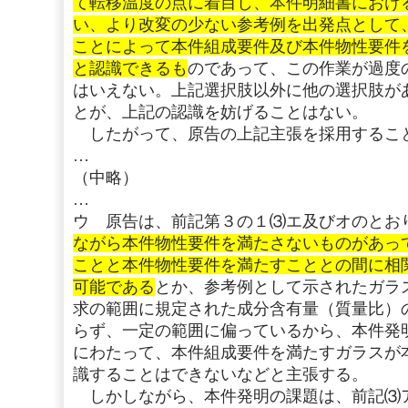
て転移温度の点に着目し、本件明細書におけ
い、より改変の少ない参考例を出発点として
ことによって本件組成要件及び本件物性要件
と認識できるも
のであって、この作業が過度
はいえない。上記選択肢以外に他の選択肢が
とが、上記の認識を妨げることはない。
したがって、原告の上記主張を採用するこ
…
（中略）
…
ウ 原告は、前記第３の１⑶エ及びオのとお
ながら本件物性要件を満たさないものがあっ
ことと本件物性要件を満たすこととの間に相
可能である
とか、参考例として示されたガラ
求の範囲に規定された成分含有量（質量比）
らず、一定の範囲に偏っているから、本件発
にわたって、本件組成要件を満たすガラスが
識することはできないなどと主張する。
しかしながら、本件発明の課題は、前記⑶