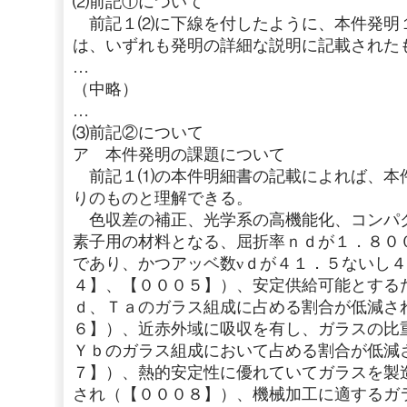
⑵前記①について
前記１⑵に下線を付したように、本件発明
は、いずれも発明の詳細な説明に記載された
…
（中略）
…
⑶前記②について
ア 本件発明の課題について
前記１⑴の本件明細書の記載によれば、本
りのものと理解できる。
色収差の補正、光学系の高機能化、コンパ
素子用の材料となる、屈折率ｎｄが１．８０
であり、かつアッベ数νｄが４１．５ないし
４】、【０００５】）、安定供給可能とする
ｄ、Ｔａのガラス組成に占める割合が低減さ
６】）、近赤外域に吸収を有し、ガラスの比
Ｙｂのガラス組成において占める割合が低減
７】）、熱的安定性に優れていてガラスを製
され（【０００８】）、機械加工に適するガ