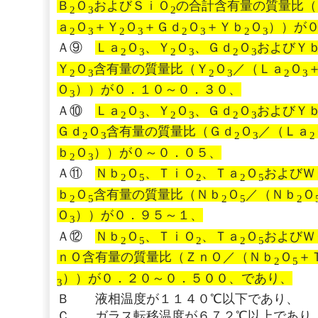
Ｂ
Ｏ
およびＳｉＯ
の合計含有量の質量比（
2
3
2
ａ
Ｏ
＋Ｙ
Ｏ
＋Ｇｄ
Ｏ
＋Ｙｂ
Ｏ
））が
2
3
2
3
2
3
2
3
Ａ⑨
Ｌａ
Ｏ
、Ｙ
Ｏ
、Ｇｄ
Ｏ
およびＹ
2
3
2
3
2
3
Ｙ
Ｏ
含有量の質量比（Ｙ
Ｏ
／（Ｌａ
Ｏ
2
3
2
3
2
3
Ｏ
））が０．１０～０．３０、
3
Ａ⑩
Ｌａ
Ｏ
、Ｙ
Ｏ
、Ｇｄ
Ｏ
およびＹ
2
3
2
3
2
3
Ｇｄ
Ｏ
含有量の質量比（Ｇｄ
Ｏ
／（Ｌａ
2
3
2
3
2
ｂ
Ｏ
））が０～０．０５、
2
3
Ａ⑪
Ｎｂ
Ｏ
、ＴｉＯ
、Ｔａ
Ｏ
およびＷ
2
5
2
2
5
ｂ
Ｏ
含有量の質量比（Ｎｂ
Ｏ
／（Ｎｂ
Ｏ
2
5
2
5
2
Ｏ
））が０．９５～１、
3
Ａ⑫
Ｎｂ
Ｏ
、ＴｉＯ
、Ｔａ
Ｏ
およびＷ
2
5
2
2
5
ｎＯ含有量の質量比（ＺｎＯ／（Ｎｂ
Ｏ
＋
2
5
））が０．２０～０．５００、であり、
3
Ｂ 液相温度が１１４０℃以下であり、
Ｃ ガラス転移温度が６７２℃以上であり