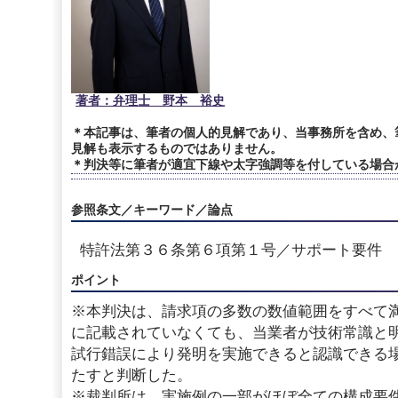
著者：弁理士 野本 裕史
＊本記事は、筆者の個人的見解であり、当事務所を含め、
見解も表示するものではありません。
＊判決等に筆者が適宜下線や太字強調等を付している場合
参照条文／キーワード／論点
特許法第３６条第６項第１号／サポート要件
ポイント
※本判決は、請求項の多数の数値範囲をすべて
に記載されていなくても、当業者が技術常識と
試行錯誤により発明を実施できると認識できる
たすと判断した。
※裁判所は、実施例の一部がほぼ全ての構成要