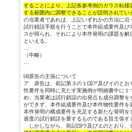
することにより、上記各参考例のガラス転移
する範囲内に調整できることが説明されてい
の当業者であれば、上記いずれかの方法に沿
試行錯誤手順を行うことで本件組成要件及び
スが得られ、それにより本件発明の課題を解
といえる。
…
（中略）
…
⑷原告の主張について
ア 原告は、前記第３の１⑶ア及びイのとお
性要件を同時に充たす実施例が明細書中に１
め、当業者は試行錯誤の出発点も成分調整を
ができず、本件組成要件及び本件物性要件を
本件発明の構成要件を充足する新たな発明を
過度の試行錯誤を要するものである旨主張す
しかしながら、前記⑶ウ及びエのとおり、