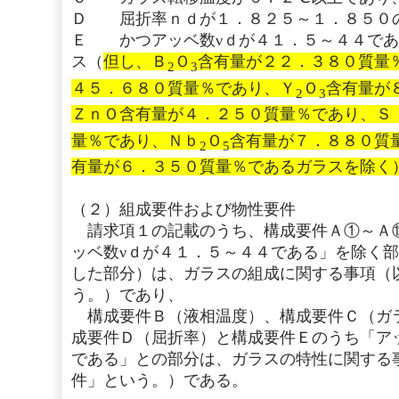
Ｄ 屈折率ｎｄが１．８２５～１．８５０
Ｅ かつアッベ数νｄが４１．５～４４であ
ス（
但し、Ｂ
Ｏ
含有量が２２．３８０質量
2
3
４５．６８０質量％であり、Ｙ
Ｏ
含有量が
2
3
ＺｎＯ含有量が４．２５０質量％であり、Ｓ
量％であり、Ｎｂ
Ｏ
含有量が７．８８０質
2
5
有量が６．３５０質量％であるガラスを除く
（２）組成要件および物性要件
請求項１の記載のうち、構成要件Ａ①～Ａ
ッベ数νｄが４１．５～４４である」を除く
した部分）は、ガラスの組成に関する事項（
う。）であり、
構成要件Ｂ（液相温度）、構成要件Ｃ（ガ
成要件Ｄ（屈折率）と構成要件Ｅのうち「ア
である」との部分は、ガラスの特性に関する
件」という。）である。