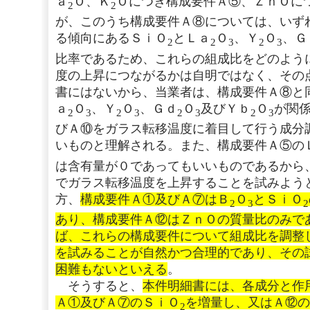
ａ
Ｏ、Ｋ
Ｏにつき構成要件Ａ⑤、ＺｎＯに
2
2
が、このうち構成要件Ａ⑧については、いず
る傾向にあるＳｉＯ
とＬａ
Ｏ
、Ｙ
Ｏ
、Ｇ
2
2
3
2
3
比率であるため、これらの組成比をどのよう
度の上昇につながるかは自明ではなく、その
書にはないから、当業者は、構成要件Ａ⑧と
ａ
Ｏ
、Ｙ
Ｏ
、Ｇｄ
Ｏ
及びＹｂ
Ｏ
が関
2
3
2
3
2
3
2
3
びＡ⑩をガラス転移温度に着目して行う成分
いものと理解される。また、構成要件Ａ⑤の
は含有量が０であってもいいものであるから
でガラス転移温度を上昇することを試みよう
方、
構成要件Ａ①及びＡ⑦はＢ
Ｏ
とＳｉＯ
2
3
2
あり、構成要件Ａ⑫はＺｎＯの質量比のみで
ば、これらの構成要件について組成比を調整
を試みることが自然かつ合理的であり、その
困難もないといえる
。
そうすると、
本件明細書には、各成分と作
Ａ①及びＡ⑦のＳｉＯ
を増量し、又はＡ⑫の
2