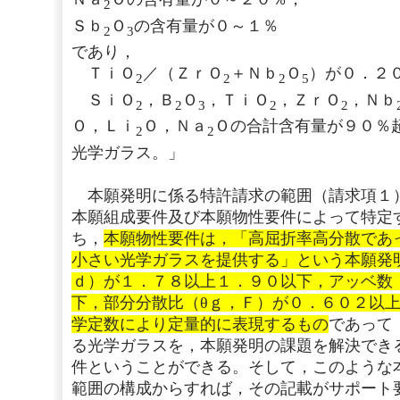
2
Ｓｂ
Ｏ
の含有量が０～１％
2
3
であり，
ＴｉＯ
／（ＺｒＯ
＋Ｎｂ
Ｏ
）が０．２
2
2
2
5
ＳｉＯ
，Ｂ
Ｏ
，ＴｉＯ
，ＺｒＯ
，Ｎｂ
2
2
3
2
2
Ｏ，Ｌｉ
Ｏ，Ｎａ
Ｏの合計含有量が９０％
2
2
光学ガラス。」
本願発明に係る特許請求の範囲（請求項１
本願組成要件及び本願物性要件によって特定
ち，
本願物性要件は，「高屈折率高分散であ
小さい光学ガラスを提供する」という本願発
ｄ）が１．７８以上１．９０以下，アッベ数
下，部分分散比（θｇ，Ｆ）が０．６０２以
学定数により定量的に表現するもの
であって
る光学ガラスを，本願発明の課題を解決でき
件ということができる。そして，このような
範囲の構成からすれば，その記載がサポート