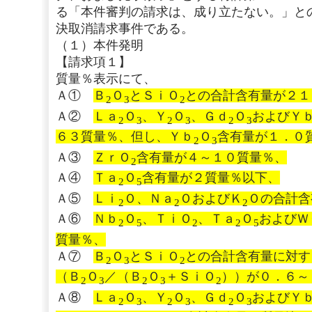
る「本件審判の請求は、成り立たない。」と
決取消請求事件である。
（１）本件発明
【請求項１】
質量％表示にて、
Ａ①
Ｂ
Ｏ
とＳｉＯ
との合計含有量が２１
2
3
2
Ａ②
Ｌａ
Ｏ
、Ｙ
Ｏ
、Ｇｄ
Ｏ
およびＹ
2
3
2
3
2
3
６３質量％、但し、Ｙｂ
Ｏ
含有量が１．０
2
3
Ａ③
ＺｒＯ
含有量が４～１０質量％、
2
Ａ④
Ｔａ
Ｏ
含有量が２質量％以下、
2
5
Ａ⑤
Ｌｉ
Ｏ、Ｎａ
ＯおよびＫ
Ｏの合計含
2
2
2
Ａ⑥
Ｎｂ
Ｏ
、ＴｉＯ
、Ｔａ
Ｏ
およびＷ
2
5
2
2
5
質量％、
Ａ⑦
Ｂ
Ｏ
とＳｉＯ
との合計含有量に対す
2
3
2
（Ｂ
Ｏ
／（Ｂ
Ｏ
＋ＳｉＯ
））が０．６～
2
3
2
3
2
Ａ⑧
Ｌａ
Ｏ
、Ｙ
Ｏ
、Ｇｄ
Ｏ
およびＹ
2
3
2
3
2
3