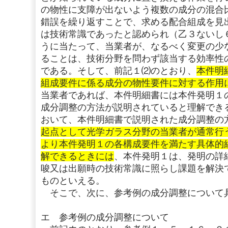
の物性に支障が出ないよう複数の成分の混合
錯誤を繰り返すことで、求める配合組成を見
は技術常識であったと認められ（乙３ないし
うに当たって、当業者が、なるべく変更の少
ることは、技術分野を問わず該当する効率性
である。そして、前記１⑵のとおり、
本件明
組成要件に係る成分の物性要件に対する作用
当業者であれば、本件明細書には本件発明１
成分調整の方法が説明されていると理解でき
おいて、本件明細書で説明された成分調整の
起点として光学ガラス分野の当業者が通常行
より本件発明１の各構成要件を満たす具体的
解できるときには
、本件発明１は、発明の詳
唆又は出願時の技術常識に照らし課題を解決
ものといえる。
そこで、次に、参考例の成分調整について
エ 参考例の成分調整について