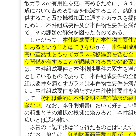
散ガラスの有用性を更に高めるために、Ｇｄ
成において占める割合を低減すること、熱的
供すること及び機械加工に適するガラスを提
ために、本件組成要件及び本件物性要件を満
て、その課題の解決を図ったものである。
したがって、
本件組成要件と本件物性要件
にあるということはできない
から、
本件組成
高い蓋然性をもってガラス転移温度を含む全
う関係を有することが認識されるまでの必要
は、本件組成要件と本件物性要件の双方を満
としているものであって、本件組成要件の全
組成要件を満たすガラスは本件物性要件を満
い。本件組成要件を満たすが本件物性要件を
して、
それは端的に本件発明の特許請求の範
ぎない
。なお、本件明細書において好ましい
の範囲とその選択の根拠に鑑みると、本件組
広いとは認め難い。
原告の上記主張は当を得たものとはいえず
（なお、原告は、
知的財産高等裁判所がした