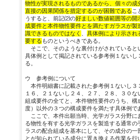
物性が実現されるものであるから、個々の成
直接の因果関係を措定するのが困難である
こ
うすると、前記⑵の
好ましい数値範囲等の開
成要件と本件物性要件とを満たすガラスが製
識できるものではなく
、
具体例により示され
要する
ものというべきである。
そこで、そのような裏付けがされていると
具体例として掲記されている参考例１ないし
る。
ウ 参考例について
本件明細書に記載された参考例１ないし３
１６、２１ないし２４、２７、２８、３０な
組成要件の全てと、本件物性要件のうち、構
度）以外の３つの構成要件を満たす具体例で
ここで、本件出願当時、光学ガラス分野に
る物性を有する光学ガラスを製造する通常の
ラスの配合組成を基本にして、その成分の一
とが知られている成分に置き換える作業を行