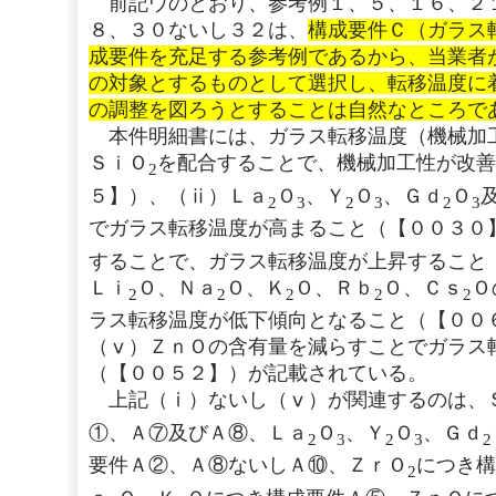
前記ウのとおり、参考例１、５、１６、２
８、３０ないし３２は、
構成要件Ｃ（ガラス
成要件を充足する参考例であるから、当業者
の対象とするものとして選択し、転移温度に
の調整を図ろうとすることは自然なところで
本件明細書には、ガラス転移温度（機械加
ＳｉＯ
を配合することで、機械加工性が改善
2
５】）、（ⅱ）Ｌａ
Ｏ
、Ｙ
Ｏ
、Ｇｄ
Ｏ
2
3
2
3
2
3
でガラス転移温度が高まること（【００３０
することで、ガラス転移温度が上昇すること
Ｌｉ
Ｏ、Ｎａ
Ｏ、Ｋ
Ｏ、Ｒｂ
Ｏ、Ｃｓ
Ｏ
2
2
2
2
2
ラス転移温度が低下傾向となること（【００
（ⅴ）ＺｎＯの含有量を減らすことでガラス
（【００５２】）が記載されている。
上記（ⅰ）ないし（ⅴ）が関連するのは、
①、Ａ⑦及びＡ⑧、Ｌａ
Ｏ
、Ｙ
Ｏ
、Ｇｄ
2
3
2
3
2
要件Ａ②、Ａ⑧ないしＡ⑩、ＺｒＯ
につき構
2