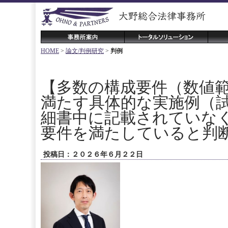
HOME
>
論文/判例研究
>
判例
【多数の構成要件（数値
満たす具体的な実施例（
細書中に記載されていな
要件を満たしていると判
投稿日：２０２６年６月２２日