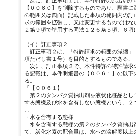
次に、訂正事項１は、本件特許の原出願か
【００６０】を削除するものであり、願書に
の範囲又は図面に記載した事項の範囲内の訂
求の範囲を拡張し、又は変更するものではな
２第９項で準用する同法１２６条５項、６項
（イ）訂正事項２
訂正事項２は、「特許請求の範囲の減縮」
項ただし書１号）を目的とするものである。
次に、訂正事項２で、本件特許の特許請求
る記載は、本件明細書の【００６１】の以下
る。
「【００６１】
第２のタンパク質抽出剤を液状化粧品とし
する態様及び水を含有しない態様という、２
…
・水を含有する態様
水を含有する態様の第２のタンパク質抽出
て、炭化水素の配合量は、水への溶解度以上