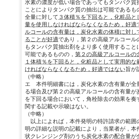
水素の濃度が低い場合であってもタンパク質
ことによりタンパク質の抽出は可能であるも
全量に対して
３体積％を下回ると，化粧品と
量を使用しなければならなくなるため，好適
ルコールの含有量は，炭化水素の体積に対し
ることが好適
であり，第２の高級アルコール
もタンパク質抽出剤をより多く使用すること
可能であるものの，
第２の高級アルコールの
１体積％を下回ると，化粧品として実用的な
ければならなくなるため，好適ではない
旨が
（中略）
エ 本件明細書には，炭化水素の含有量が全
る場合及び第２の高級アルコールの含有量が
を下回る場合において，角栓除去の効果を奏
関する記載や示唆はない。
（中略）
以上によれば，本件発明の特許請求の範囲
明の詳細な説明の記載により，当業者が，本
状クレンジング剤のうち炭化水素の配合量が