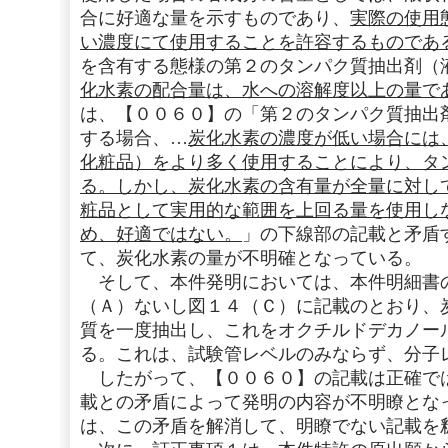
合に好適な量を示すものであり、
実際の使用
い濃度にて使用することを許容するものであ
を含有する態様の第２のタンパク質抽出剤（
化水素の配合量は、水への溶解度以上の量で
は、【００６０】の「第２のタンパク質抽出
する場合、…
炭化水素の濃度が低い場合には
化粧品）をより多く使用することにより、タ
る。しかし、炭化水素の含有量が全量に対し
粧品として実用的な範囲を上回る量を使用し
め、好適ではない。
」の下線部の記載と矛盾
て、炭化水素の量が不明確となっている。
そして、本件発明においては、本件明細書
（Ａ）ないし図１４（Ｃ）に記載のとおり、
質を一度抽出し、これをオクチルドデカノー
る。これは、試験管レベルのみならず、分子
したがって、【００６０】の記載は正確で
載との矛盾によって発明の内容が不明瞭とな
は、この矛盾を解消して、明瞭でない記載を