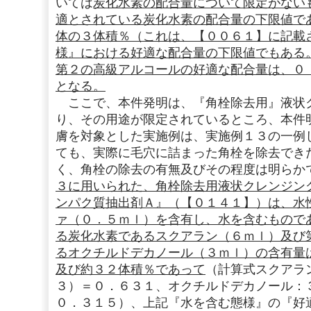
いては
炭化水素の配合量について限定がない
適とされている炭化水素の配合量の下限値で
体の３体積％（これは、【００６１】に記載
様』における好適な配合量の下限値でもある
第２の高級アルコールの好適な配合量は、０
となる。
ここで、本件発明は、『角栓除去用』液状
り、その用途が限定されているところ、本件
膚を対象とした実施例は、実施例１３の一例
ても、実際に毛穴に詰まった角栓を除去でき
く、角栓の除去の有無及びその程度は明らか
３に用いられた、角栓除去用液状クレンジン
ンパク質抽出剤Ａ』（【０１４１】）は、水
ァ（０．５ｍｌ）を含有し、水を含むもので
る炭化水素であるスクアラン（６ｍｌ）及び
るオクチルドデカノール（３ｍｌ）の含有量
及び約３２体積％であって
（計算式スクアラ
３）＝０．６３１、オクチルドデカノール：
０．３１５）、上記『水を含む態様』の『好