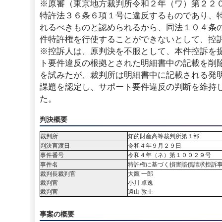
※原審（東京地方裁判所令和２年（ワ）第２２
特許法３６条６項１号に違反するものであり、
れるべきものと認められるから、同法１０４条
件特許権を行使することができないとして、控
※控訴人は、原判決を不服として、本件控訴を
ト要件違反の根拠とされた明細書中の記載を削
を試みたが、裁判所は明細書中に記載される発
課題を認定し、サポート要件違反の判断を維持
た。
判決概要
裁判所
知的財産高等裁判所第１部
判決言渡日
令和４年９月２９日
事件番号
令和４年（ネ）第１００２９号
事件名
特許権に基づく損害賠償請求控訴
裁判長裁判官
大鷹 一郎
裁判官
小川 卓逸
裁判官
遠山 敦士
事案の概要