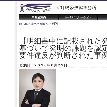
HOME
>
論文/判例研究
>
判例
【明細書中に記載された
基づいて発明の課題を認
要件違反が判断された事
投稿日：２０２６年６月２２日