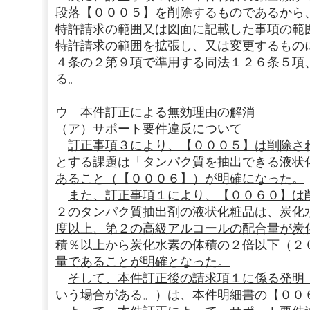
段落【０００５】を削除するものであるから
特許請求の範囲又は図面に記載した事項の範
特許請求の範囲を拡張し、又は変更するもの
４条の２第９項で準用する同法１２６条５項
る。
ウ 本件訂正による無効理由の解消
（ア）サポート要件違反について
訂正事項３により、【０００５】は削除さ
とする課題は「タンパク質を抽出できる液状
あること（【０００６】）が明確になった。
また、訂正事項１により、【００６０】は
２のタンパク質抽出剤の液状化粧品は、炭化
度以上、第２の高級アルコールの配合量が炭
積％以上から炭化水素の体積の２倍以下（２
量であることが明確となった。
そして、本件訂正後の請求項１に係る発明
いう場合がある。）は、本件明細書の【００