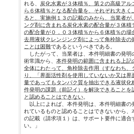
れる、
炭化水素が３体積％、第２の高級アル
ら６体積％となる配合量を、それぞれ大きく
ると、実施例１３の記載のみから、当業者が
ング剤に含まれる炭化水素の配合量が３体積
の配合量が０．０３体積％から６体積％の場
去用液状クレンジング剤によって角栓除去の
ことは困難
であるというべきである。
したがって、当業者は、本件明細書の発明
術常識から、
本件発明の範囲に含まれる上記
全体にわたって、角栓除去作用（すなわち、
り、「界面活性剤を使用していないか又は界
量であってもタンパク質を抽出できる液状化
件発明の課題（前記イ）を解決できることを
と認めることはできない
。
以上によれば、本件発明は、本件明細書の
れているものと認めることはできないから、
の記載（請求項１）は、サポート要件に適合
い。」