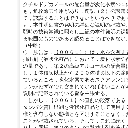
クチルドデカノールの配合量が炭化水素の１
も，角栓除去作用があり，前記（２）の課題
て，認識することはできないというべきであ
も，本件明細書の発明の詳細な説明の記載や
願時の技術常識に照らし上記の本件発明の課
る範囲のものであると認めることはできない
（中略）
ウ 原告は，
【００６１】には，水を含有す
抽出剤（液状化粧品）において，炭化水素の
の量であり，第２の高級アルコールの配合量
し，１体積％以上から２００体積％以下の範
ているところ，炭化水素であるスクアランは
ランがわずかでも含まれていればよい
ことが
説明に記載されている旨を主張する。
しかし，【００６１】の直前の段落である
タンパク質抽出剤を液状化粧品として使用す
様と含有しない態様とを区別することなく，
ことが記載されている。そして，これに続く
０】と同様，第２のタンパク質抽出剤を液状