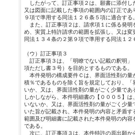
したがって、訂正事項２は、願書に添付し
又は図面に記載した事項の範囲内の訂正であ
９項で準用する同法１２６条５項に適合する
また、訂正事項２は、請求項１に係る発明
め、実質上特許請求の範囲を拡張し、又は変
同法１３４条の２第９項で準用する同法１２
（ウ）訂正事項３
訂正事項３は、「明瞭でない記載の釈明」
項ただし書３号）を目的とするものである。
本件発明の構成要件Ｃは、界面活性剤の量
積％であるものを除く旨を規定しており、「
いか、又は、界面活性剤の量がごく少量であ
しかしながら、本件明細書の【０００５】は
いないか、又は、界面活性剤の量がごく少量
いた旨が記載され、本件発明の内容と矛盾す
範囲及び明細書に記載された本件発明の内容
である。
次に、訂正事項３は、本件特許の原出願か