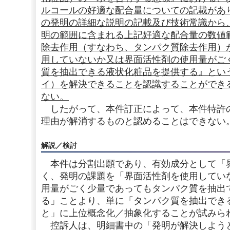
ルコールの好適な配合量についての記載があ
の発明の詳細な説明の記載及び技術常識から
明の範囲に含まれる上記好適な配合量の数値
除去作用（すなわち、タンパク質除去作用）
用していないか又は界面活性剤の使用量がご
質を抽出できる液状化粧品を提供する』とい
イ）を解決できることを認識することができ
ない。
したがって、本件訂正によって、本件特許
理由が解消するものと認めることはできない
解説／検討
本件は分割出願であり、有効成分として「
く、発明の課題を「界面活性剤を使用してい
用量がごく少量であってもタンパク質を抽出
る」ことより、単に「タンパク質を抽出でき
と」に上位概念化／抽象化することが試みら
控訴人は、明細書中の「発明が解決しよう