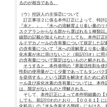
るのが相当である。
（ウ）控訴人の主張②について
訂正事項２に係る本件訂正によって、特許
『水と、』、『水への溶解度より多い量のリ
スクアランからなる群から選ばれる１種類以
線部の記載が加えられたとしても、本件訂正
ルドデカノールの含有量について規定した記
の含有量について『水への溶解度より多い量
化水素が水に溶けないこと（前記⑴オ）に照
の含有量について限定はないものと解される
そうすると、本件発明の『界面活性剤を使
性剤の使用量がごく少量であってもタンパク
を提供する』という課題を解決するために必
ール及び炭化水素の含有量については、本件
は、限定がないものと理解される。
そして、
本件訂正によって本件明細書の【
しても、前記⑴オのとおり、【００６１】に
化粧品）の『水を含有する態様』における、