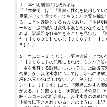
１ 本件明細書の記載事項等
「『本発明』は、『界面活性剤を使用してい
用量がごく少量であってもタンパク質を抽出
る』ことを課題とするものであり、『本発明
ールと、脂肪酸又は炭化水素とを少なくとも
れば上記課題を解決できることを見出し、『
た（【０００５】ないし【０００７】、【０
５】）。」
２ 争点２－３（サポート要件違反）につい
「【００６１】の記載によれば、タンパク質
『水を含有する態様』においては、上記各有
合量）が、炭化水素については、水への溶解
炭化水素が水に溶けないこと（例えば、『ス
シート』（甲２１）には、『溶媒に対する溶
がある。）に照らすと、実質的にその量につ
級アルコールの配合量は、炭化水素の体積に
体積％以下とされている。このように、上記