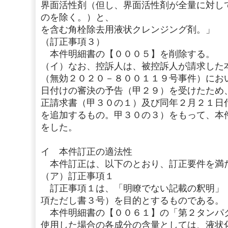
界面活性剤（但し、界面活性剤が全量に対し
のを除く。）と、
を含む角栓除去用液状クレンジング剤。」
（訂正事項３）
本件明細書の【０００５】を削除する。
（イ）なお、控訴人は、被控訴人が請求した
（無効２０２０－８００１１９号事件）にお
日付けの審決の予告（甲２９）を受けたため
正請求書（甲３０の１）及び同年２月２１日
を追加するもの。甲３０の３）をもって、本
をした。
イ 本件訂正の適法性
本件訂正は、以下のとおり、訂正要件を満
（ア）訂正事項１
訂正事項１は、「明瞭でない記載の釈明」
項ただし書３号）を目的とするものである。
本件明細書の【００６１】の「第２タンパ
使用した場合の各成分の含量としては、液状