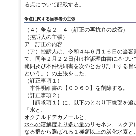
る点について記載する。
争点に関する当事者の主張
（４）争点２－４（訂正の再抗弁の成否）
（控訴人の主張）
ア 訂正の内容
（ア）控訴人は、令和４年６月１６日の当審
て、同年２月２２日付け控訴理由書に基づい
範囲及び本件明細書を次のとおり訂正する旨
という。）の主張をした。
（訂正事項１）
本件明細書の【００６０】を削除する。
（訂正事項２）
【請求項１】に、以下のとおり下線部を追
「
水と、
オクチルドデカノールと、
水への溶解度より多い量の
リモネン、スクア
なる群から選ばれる１種類以上の炭化水素と