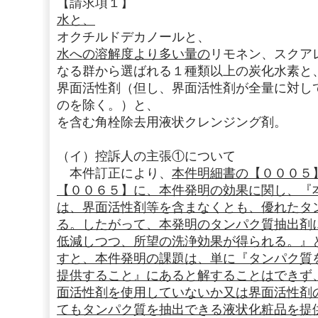
【請求項１】
水と、
オクチルドデカノールと、
水への溶解度より多い量の
リモネン、スクア
なる群から選ばれる１種類以上の炭化水素と
界面活性剤（但し、界面活性剤が全量に対し
のを除く。）と、
を含む角栓除去用液状クレンジング剤。
（イ）控訴人の主張①について
本件訂正により、
本件明細書の【０００５
【００６５】に、本件発明の効果に関し、『
は、界面活性剤等を含まなくとも、優れたタ
る。したがって、本発明のタンパク質抽出剤
低減しつつ、所望の洗浄効果が得られる。』
すと、本件発明の課題は、単に『タンパク質
提供すること』にあると解することはできず
面活性剤を使用していないか又は界面活性剤
てもタンパク質を抽出できる液状化粧品を提