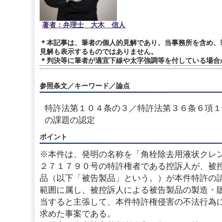
著者：弁理士 大木 信人
＊本記事は、筆者の個人的見解であり、当事務所を含め、
見解も表示するものではありません。
＊判決等に筆者が適宜下線や太字強調等を付している場合
参照条文／キーワード／論点
特許法第１０４条の３／特許法第３６条６項１
の課題の認定
ポイント
※本件は、発明の名称を「角栓除去用液状クレ
２７１７９０号の特許権者である控訴人が、被
品（以下「被告製品」という。）が本件特許の
範囲に属し、被控訴人による被告製品の製造・
当すると主張して、本件特許権侵害の不法行為
求めた事案である。