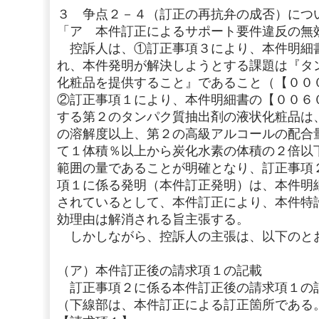
３ 争点２－４（訂正の再抗弁の成否）につ
「ア 本件訂正によるサポート要件違反の無
控訴人は、①訂正事項３により、本件明細
れ、本件発明が解決しようとする課題は『タ
化粧品を提供すること』であること（【００
②訂正事項１により、本件明細書の【００６
する第２のタンパク質抽出剤の液状化粧品は
の溶解度以上、第２の高級アルコールの配合
て１体積％以上から炭化水素の体積の２倍以
範囲の量であることが明確となり、訂正事項
項１に係る発明（本件訂正発明）は、本件明
されているとして、本件訂正により、本件特
効理由は解消される旨主張する。
しかしながら、控訴人の主張は、以下のと
（ア）本件訂正後の請求項１の記載
訂正事項２に係る本件訂正後の請求項１の
（下線部は、本件訂正による訂正箇所である