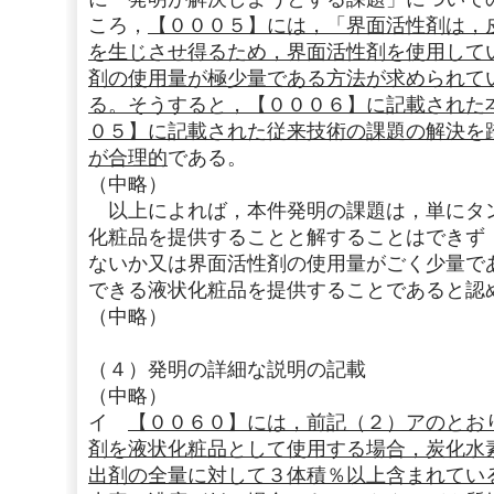
ころ，
【０００５】には，「界面活性剤は，
を生じさせ得るため，界面活性剤を使用して
剤の使用量が極少量である方法が求められて
る。そうすると，【０００６】に記載された
０５】に記載された従来技術の課題の解決を
が合理的
である。
（中略）
以上によれば，本件発明の課題は，単にタ
化粧品を提供することと解することはできず
ないか又は界面活性剤の使用量がごく少量で
できる液状化粧品を提供することであると認
（中略）
（４）発明の詳細な説明の記載
（中略）
イ
【００６０】には，前記（２）アのとお
剤を液状化粧品として使用する場合，炭化水
出剤の全量に対して３体積％以上含まれてい