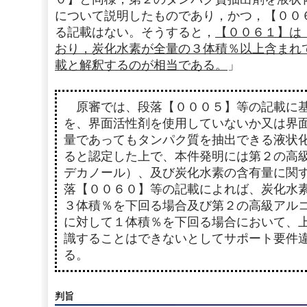
について説明したものであり，かつ，【００
る記載はない。そうすると，
【００６１】は
おり，炭化水素が全量の３体積％以上含まれ
載と解釈するのが相当である。
」
原審では、段落【０００５】等の記載に基
を、界面活性剤を使用していないか又は界
量であってもタンパク質を抽出できる液状
ると認定した上で、本件発明には第２の高
デカノール）、及び炭化水素の含有量に関
落【００６０】等の記載によれば、炭化水
３体積％を下回る場合及び第２の高級アル
に対して１体積％を下回る場合において、
識することはできないとしてサポート要件
る。
判旨