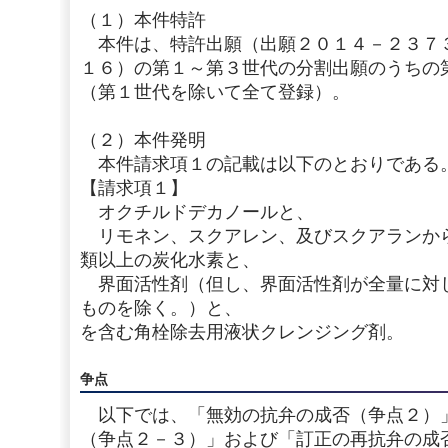
（１）本件特許
本件は、特許出願（出願２０１４－２３７
１６）の第１～第３世代の分割出願のうちの
（第１世代を除いて全て登録）。
（２）本件発明
本件請求項１の記載は以下のとおりである
【請求項１】
オクチルドデカノールと、
リモネン、スクアレン、及びスクアランか
類以上の炭化水素と、
界面活性剤（但し、界面活性剤が全量に対
ものを除く。）と、
を含む角栓除去用液状クレンジング剤。
争点
以下では、「無効の抗弁の成否（争点２）
（争点２－３）」および「訂正の再抗弁の成