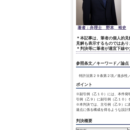
著者：弁理士 野本 裕史
＊本記事は、筆者の個人的見
見解も表示するものではあり
＊判決等に筆者が適宜下線や
参照条文／キーワード／論点
特許法第２９条第２項／進歩性
ポイント
※副引例（乙１０）には、本件発
引例（乙９）に副引例（乙１０）
※本判決では、主引例（乙９）に
違点に係る構成を得るような設計
判決概要