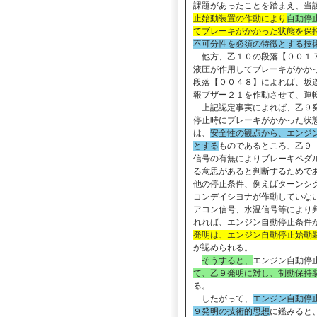
課題があったことを踏まえ、当
止始動装置の作動により
自動停
てブレーキがかかった状態を保
不可分性を必須の特徴とする技
他方、乙１０の段落【００１７
液圧が作用してブレーキがかか
段落【００４８】によれば、坂
報ブザー２１を作動させて、運
上記認定事実によれば、乙９発
停止時にブレーキがかかった状
は、
安全性の観点から、エンジ
とする
ものであるところ、乙９
信号の有無によりブレーキペダ
る意思があると判断するためで
他の停止条件、例えばターンシ
コンデイシヨナが作動していな
アコン信号、水温信号等により
れれば、エンジン自動停止条件
発明は、エンジン自動停止始動
が認められる。
そうすると、
エンジン自動停
て、乙９発明に対し、制動保持
る。
したがって、
エンジン自動停
９発明の技術的思想
に鑑みると