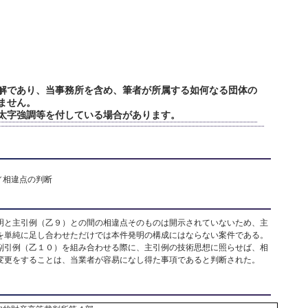
解であり、当事務所を含め、筆者が所属する如何なる団体の
ません。
太字強調等を付している場合があります。
／相違点の判断
明と主引例（乙９）との間の相違点そのものは開示されていないため、主
を単純に足し合わせただけでは本件発明の構成にはならない案件である。
副引例（乙１０）を組み合わせる際に、主引例の技術思想に照らせば、相
変更をすることは、当業者が容易になし得た事項であると判断された。