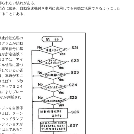
得られない惧れがある。
点に鑑み、自動変速機付き車両に適用しても有効に活用できるようにした
することにある。
停止始動処理の
ログラムが起動
、車速信号に基
速が所定値以下
２２では、アイ
ドル信号に基づ
閉しているか否
は、車速が零に
例えば１．５秒
ステップＳ２４
無によりブレー
かが判断され
ンジンを自動停
例えば、ターン
、ヘッドランプ
ンディショナが
定以上であるこ