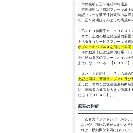
・本件発明と乙９発明の相違点
本件発明は「前記ブレーキ液圧保
前記ブレーキ液圧保持装置の故障
て、乙９発明はそのような構成を
・乙１０（特開平８－１９８０７
まず、上述の坂道発進補助装置
キペダル（サービスブレーキ操作
がブレーキペダル４を踏んで車両
ーキ作動用非圧縮流体供給系）６
圧供給系６内のブレーキオイルを
ようになっている（【００１７】
また、上述の６．、７．の場合
上記と同様に警報ランプ２０及び
ように、車両１に坂道発進補助装
に、運転者の疲労を大きく低減す
なる（【００４８】）。
原審の判断
乙９の「シフトレバーがＤレン
ないが、踏込み量が大きいと再
れば、原動機付車両においてエ