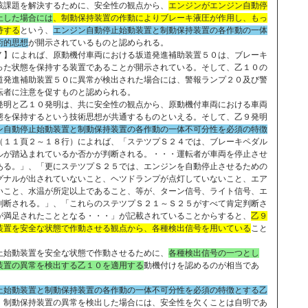
該課題を解決するために、安全性の観点から、
エンジンがエンジン自動停
止した場合には
、制動保持装置の作動によりブレーキ液圧が作用し、もっ
持する
という、
エンジン自動停止始動装置と制動保持装置の各作動の一体
術的思想
が開示されているものと認められる。
】によれば、原動機付車両における坂道発進補助装置５０は、ブレーキ
った状態を保持する装置であることが開示されている。そして、乙１０の
道発進補助装置５０に異常が検出された場合には、警報ランプ２０及び警
転者に注意を促すものと認められる。
明と乙１０発明は、共に安全性の観点から、原動機付車両における車両
態を保持するという技術思想が共通するものといえる。そして、乙９発明
ン自動停止始動装置と制動保持装置の各作動の一体不可分性を必須の特徴
（１１頁２～１８行）によれば、「ステツプＳ２４では、ブレーキペダル
ルが踏込まれているか否かが判断される。・・・運転者が車両を停止させ
ある。」、「更にステツプＳ２５では、エンジンを自動停止させるための
グナルが出されていないこと、ヘツドランプが点灯していないこと、エア
いこと、水温が所定以上であること、等が、ターン信号、ライト信号、エ
判断される。」、「これらのステツプＳ２１～Ｓ２５がすべて肯定判断さ
が満足されたこととなる・・・」が記載されていることからすると、
乙９
装置を安全な状態で作動させる観点から、各種検出信号を用いている
こと
止始動装置を安全な状態で作動させるために、
各種検出信号の一つとし
装置の異常を検出する乙１０を適用する
動機付けを認めるのが相当であ
止始動装置と制動保持装置の各作動の一体不可分性を必須の特徴とする乙
、制動保持装置の異常を検出した場合には、安全性を欠くことは自明であ