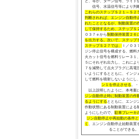
と、等が、ターン信号、ライト
信号、水温信号等により判
これらのステップＳ２１～Ｓ２
判断されれば、エンジン自動停
れたこととなるが、制動装置の
して保持するため、ステップＳ
Ｏ３７ｅから
制動保持装置２６
を出力する。次いで、ステップ
ステップＳ２７では、
Ｉ／Ｏ３
ジン停止信号を構成する、燃料
火カット信号を燃料リレー３１
５にそれぞれ出力し、これによ
７を減勢して点火プラグに高電
いようにするとともに、インジ
して燃料を噴射しないようにし
ン１を停止させる
。・
以上説明したように、本考案
ジン自動停止時に制動装置の作
るようにする
とともに、エンジ
作動状態にある制動装置による
ようにしたので、
駐車ブレーキ
ジン自動停止や再始動の条件と
く
、エンジン自動停止始動装置
ることができる。