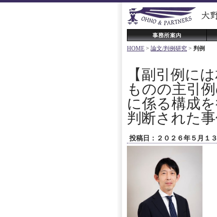
HOME
>
論文/判例研究
>
判例
【副引例には
ものの主引例
に係る構成を
判断された事
投稿日：２０２６年５月１