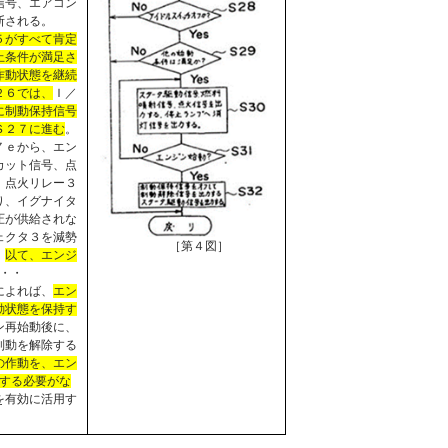
信号、エアコン
断される。
５がすべて肯定
止条件が満足さ
作動状態を継続
２６では、
Ｉ／
に制動保持信号
Ｓ２７に進む
。
７ｅから、エン
カット信号、点
、点火リレー３
り、イグナイタ
圧が供給されな
ェクタ３を減勢
［第４図］
、
以て、エンジ
・・
によれば、
エン
動状態を保持す
ン再始動後に、
制動を解除する
の作動を、エン
する必要がな
を有効に活用す