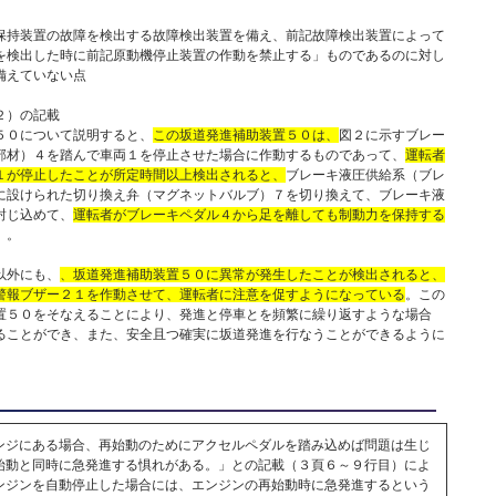
持装置の故障を検出する故障検出装置を備え、前記故障検出装置によって
を検出した時に前記原動機停止装置の作動を禁止する」ものであるのに対し
備えていない点
２）の記載
５０について説明すると、
この坂道発進補助装置５０は、
図２に示すブレー
部材）４を踏んで車両１を停止させた場合に作動するものであって、
運転者
１が停止したことが所定時間以上検出されると、
ブレーキ液圧供給系（ブレ
に設けられた切り換え弁（マグネットバルブ）７を切り換えて、ブレーキ液
封じ込めて、
運転者がブレーキペダル４から足を離しても制動力を保持する
）。
以外にも、
、坂道発進補助装置５０に異常が発生したことが検出されると、
警報ブザー２１を作動させて、運転者に注意を促すようになっている
。この
置５０をそなえることにより、発進と停車とを頻繁に繰り返すような場合
ることができ、また、安全且つ確実に坂道発進を行なうことができるように
ジにある場合、再始動のためにアクセルペダルを踏み込めば問題は生じ
始動と同時に急発進する惧れがある。」との記載（３頁６～９行目）によ
ンジンを自動停止した場合には、エンジンの再始動時に急発進するという