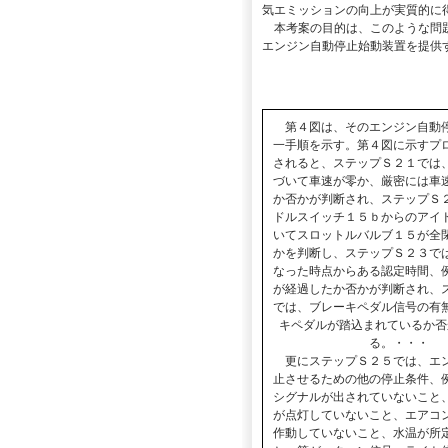
気エミッションの向上が実質的に
本考案の目的は、このような問題
エンジン自動停止始動装置を提供
第４図は、そのエンジン自動
一手順を示す。第４図に示すプ
されると、ステップＳ２１では
づいて車速が零か、厳密には車
か否かが判断され、ステップＳ
ドルスイッチ１５ｂからのアイ
いてスロットルバルブ１５が全
かを判断し、ステップＳ２３で
なった時点からある認定時間、
が経過したか否かが判断され、
では、ブレーキペダル信号の有
キペダルが踏込まれているか否
る。・・・
更にステップＳ２５では、エ
止させるための他の停止条件、
シグナルが出されていないこと
が点灯していないこと、エアコ
作動していないこと、水温が所