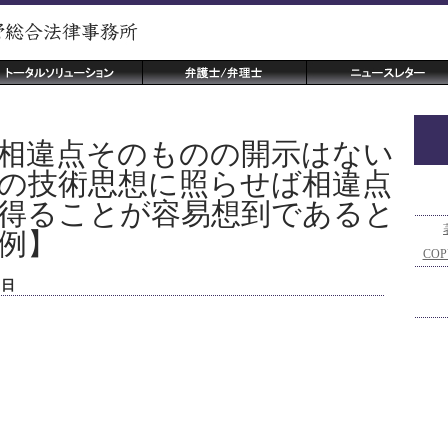
相違点そのものの開示はない
の技術思想に照らせば相違点
得ることが容易想到であると
例】
COP
３日