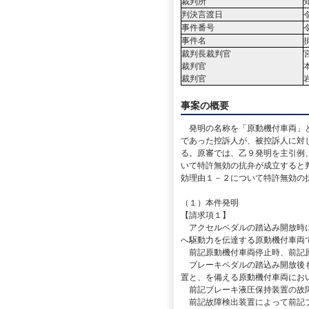
裁判所
判決言渡日
事件番号
事件名
裁判長裁判官
裁判官
裁判官
事案の概要
発明の名称を「原動機付車両」と
であった控訴人が、被控訴人に対
る。原審では、乙９発明を主引例
いて特許無効の抗弁が成立すると
効理由１－２について特許無効の
（１）本件発明
【請求項１】
アクセルペダルの踏込み開放時に
へ駆動力を伝達する原動機付車両
前記原動機付車両停止時、前記原
ブレーキペダルの踏込み開放後も
置と、を備える原動機付車両にお
前記ブレーキ液圧保持装置の故障
前記故障検出装置によって前記ブ