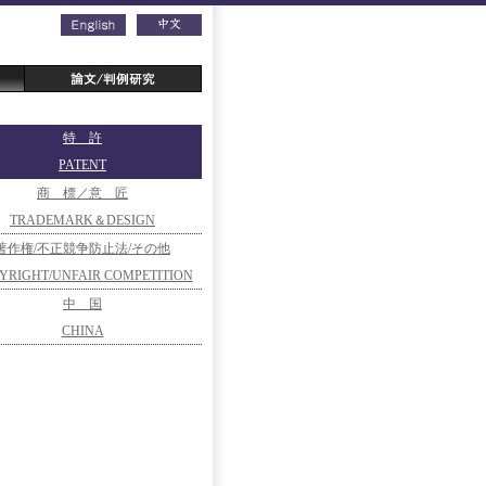
特 許
PATENT
商 標／意 匠
TRADEMARK＆DESIGN
著作権/不正競争防止法/その他
YRIGHT/UNFAIR COMPETITION
PREVENTION/OTHERS
中 国
OTHERS
CHINA