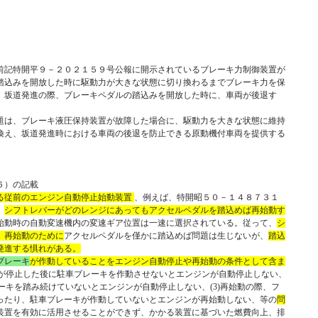
前記特開平９－２０２１５９号公報に開示されているブレーキ力制御装置が
踏込みを開放した時に駆動力が大きな状態に切り換わるまでブレーキ力を保
、坂道発進の際、ブレーキペダルの踏込みを開放した時に、車両が後退す
題は、ブレーキ液圧保持装置が故障した場合に、駆動力を大きな状態に維持
換え、坂道発進時における車両の後退を防止できる原動機付車両を提供する
６）の記載
る従前のエンジン自動停止始動装置
、例えば、特開昭５０－１４８７３１
、
シフトレバーがどのレンジにあってもアクセルペダルを踏込めば再始動す
始動時の自動変速機内の変速ギア位置は一速に選択されている。従って、
シ
、再始動のために
アクセルペダルを僅かに踏込めば問題は生じないが、
踏込
発進する惧れがある。
ブレーキ
が作動していることをエンジン自動停止や再始動の条件として含ま
両が停止した後に駐車ブレーキを作動させないとエンジンが自動停止しない、
レーキを踏み続けていないとエンジンが自動停止しない、(3)再始動の際、フ
ったり、駐車ブレーキが作動していないとエンジンが再始動しない、等の
問
装置を有効に活用させることができず、かかる装置に基づいた燃費向上、排