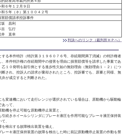
知的財産高等裁判所第４部
令和６年１２月９日
令和５年（ネ）第１００４２号
損害賠償請求控訴事件
宮坂 昌利
本吉 弘行
岩井 直幸
判決へのリンク（裁判所ＨＰへ）
する本件特許（特許第３１９６０７６号、存続期間満了消滅）の特許権者
し、本件特許権の存続期間中の侵害を理由に損害賠償等を請求した事案であ
、乙１０発明を副引例とする進歩性欠如の無効理由（無効理由１－２）につ
判断され、控訴人の請求が棄却されたところ、控訴審でも、原審と同様、無
抗弁が成立すると判断された。
も変速機において走行レンジが選択されている場合は、原動機から駆動輪
であって、
動機を停止可能な原動機停止装置と、
引続きホイールシリンダにブレーキ液圧を作用可能なブレーキ液圧保持装
いて、
を検出する故障検出装置を備え、
レーキ液圧保持装置の故障を検出した時に前記原動機停止装置の作動を禁