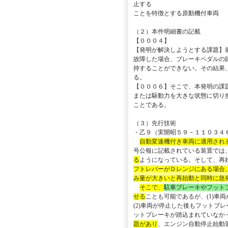
止する
ことを特徴とする原動機付車両
（２）本件明細書の記載
【０００４】
【発明が解決しようとする課題】
故障した場合、ブレーキペダルの
持することができない。その結果
る。
【０００６】そこで、本発明の課
または駆動力を大きな状態に切り
ことである。
（３）先行技術
・乙９（実開昭５９－１１０３４
自動変速機付き車両に適用され
号公報に記載されている装置では
る
ようになっている。そして、再
フトレバーがＤレンジにある場合
み量が大きいと再始動と同時に急
そこで、
駐車ブレーキやフット
せる
ことも可能であるが、(1)車
(2)車両が停止した後もフットブ
ットブレーキが踏込まれていなか
題があり
、エンジン自動停止始動