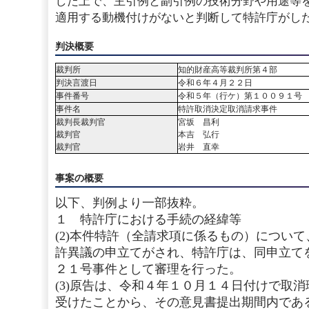
した上で、主引例と副引例の技術分野や用途等
適用する動機付けがないと判断して特許庁がし
判決概要
裁判所
知的財産高等裁判所第４部
判決言渡日
令和６年４月２２日
事件番号
令和５年（行ケ）第１００９１号
事件名
特許取消決定取消請求事件
裁判長裁判官
宮坂 昌利
裁判官
本吉 弘行
裁判官
岩井 直幸
事案の概要
以下、判例より一部抜粋。
１ 特許庁における手続の経緯等
(2)本件特許（全請求項に係るもの）につい
許異議の申立てがされ、特許庁は、同申立て
２１号事件として審理を行った。
(3)原告は、令和４年１０月１４日付けで取
受けたことから、その意見書提出期間内であ