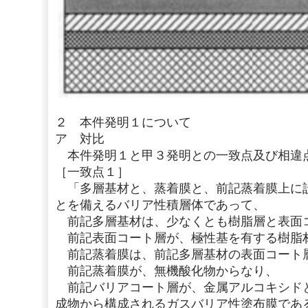
２ 本件発明１について
ア 対比
本件発明１と甲３発明との一致点及び相違
［一致点１］
「多層基材と、蒸着膜と、前記蒸着膜上に
とを備えるバリア性積層体であって、
前記多層基材は、少なくとも樹脂層と表面
前記表面コート層が、極性基を有する樹脂
前記蒸着膜は、前記多層基材の表面コート
前記蒸着膜が、無機酸化物からなり、
前記バリアコート層が、金属アルコキシド
成物から構成されるガスバリア性塗布膜であ