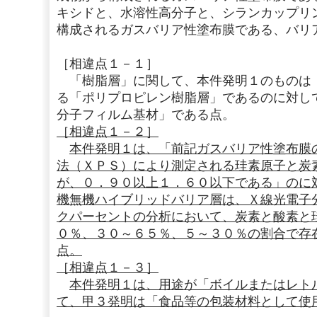
キシドと、水溶性高分子と、シランカップリ
構成されるガスバリア性塗布膜である、バリ
［相違点１－１］
「樹脂層」に関して、本件発明１のものは
る「ポリプロピレン樹脂層」であるのに対し
分子フィルム基材」である点。
［相違点１－２］
本件発明１は、「前記ガスバリア性塗布膜
法（ＸＰＳ）により測定される珪素原子と炭
が、０．９０以上１．６０以下である」のに
機無機ハイブリッドバリア層は、Ｘ線光電子
クパーセントの分析において、炭素と酸素と
０％、３０～６５％、５～３０％の割合で存
点。
［相違点１－３］
本件発明１は、用途が「ボイルまたはレト
て、甲３発明は「食品等の包装材料として使