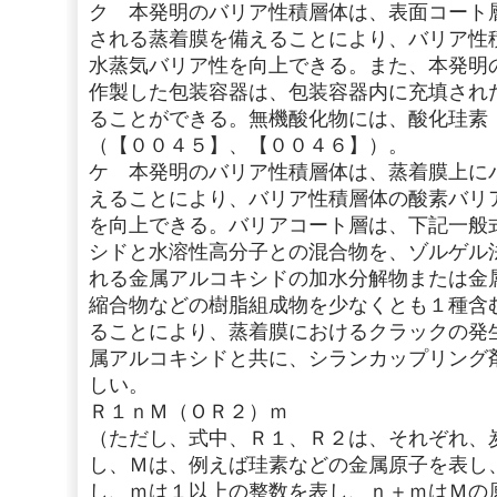
ク 本発明のバリア性積層体は、表面コート
される蒸着膜を備えることにより、バリア性
水蒸気バリア性を向上できる。また、本発明
作製した包装容器は、包装容器内に充填され
ることができる。無機酸化物には、酸化珪素
（【００４５】、【００４６】）。
ケ 本発明のバリア性積層体は、蒸着膜上に
えることにより、バリア性積層体の酸素バリ
を向上できる。バリアコート層は、下記一般
シドと水溶性高分子との混合物を、ゾルゲル
れる金属アルコキシドの加水分解物または金
縮合物などの樹脂組成物を少なくとも１種含
ることにより、蒸着膜におけるクラックの発
属アルコキシドと共に、シランカップリング
しい。
Ｒ１ｎＭ（ＯＲ２）ｍ
（ただし、式中、Ｒ１、Ｒ２は、それぞれ、
し、Ｍは、例えば珪素などの金属原子を表し
し、ｍは１以上の整数を表し、ｎ＋ｍはＭの