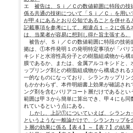
エ
被告は、Ｓｉ／Ｃの数値範囲に特段の技
係る共通の技術について「Ｓｉ／Ｃ」を用い
が甲４にあるとおり公知であることを併せる
記載事項を参考にして、相違点１－２に係る
は、当業者が容易に想到し得た旨主張する。
被告が、Ｓｉ／Ｃの数値範囲に特段の技術
拠は、①本件発明１の発明特定事項が「バリ
キシドと水溶性高分子との樹脂組成物から構
膜であるか、または、金属アルコキシドと、
ップリング剤との樹脂組成物から構成される
一的なものになっており、シランカップリン
もかかわらず、本件明細書上効果が確認され
ング剤を含むバリアコート層だけであるとい
範囲は甲３から簡単に算出でき、甲４にも同
れているという点にある。
しかし、上記①についていえば、シランカ
というような一般論だけで、シランカップを
ト層の効果に係る【表４】～【表７】の結果