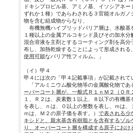
ドキシプロピル基、アミノ基、イソシアネー
ずれか１種）であらわされる３官能オルガノ
物を含む組成物からなり、
有機無機ハイブリッドバリア層は、水酸基
１種以上の金属アルコキシド及びその加水分
混合溶液を主剤とするコーティング剤を高分
布し、加熱乾燥することによって形成される
使用可能
なバリア性フィルム。」
（イ）甲４
甲４には次の「甲４記載事項」が記載されて
「アルミニウム酸化物等の金属酸化物であ
ーバーコート層が、一般式Ｒ１ｎＭ２（ＯＲ
１、Ｒ２は、炭素数１以上、８以下の有機基
を表し、ｎは、０以上の整数を表し、ｍは、
ｍは、Ｍ２の原子価を表す。）
で表される少
キシドと、親水基含有樹脂とを含有するゾル
り、オーバーコート層を構成する原子におけ