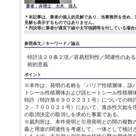
著者：弁理士 大木 信人
＊本記事は、筆者の個人的見解であり、当事務所を含め、
見解も表示するものではありません。
＊判決等に筆者が適宜下線や太字強調等を付している場合
参照条文／キーワード／論点
特許法２９条２項／容易想到性／関連性のある
術的意義
ポイント
※本件は、発明の名称を「バリア性積層体、該
トシール性積層体および該ヒートシール性積層
特許（特許第６９０２２３１号）についての特
２－７０００２１号）において、進歩性欠如を
の取消決定の取消しを求めた事案である。
※裁判所は、本件発明と引用発明との間の複数
義と用途の関連性を考慮して、一体として検討