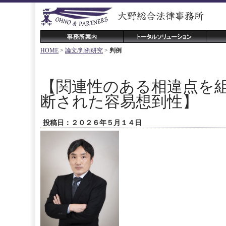
HOME
>
論文/判例研究
>
判例
【関連性のある相違点を
断された容易想到性】
投稿日：２０２６年５月１４日