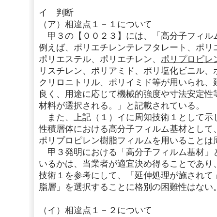
イ 判断
（ア）相違点１－１について
甲３の【００２３】には、「高分子フィル
例えば、ポリエチレンテレフタレート、ポリ
ポリエステル、ポリエチレン、
ポリプロピレ
リスチレン、ポリアミド、ポリ塩化ビニル、
クリロニトリル、ポリイミド等が用いられ、
良く、用途に応じて機械的強度や寸法安定性
材料が選択される。」と記載されている。
また、上記（１）イに周知技術１として示
性積層体における高分子フィルム基材として
ポリプロピレン樹脂フィルムを用いることは
甲３発明における「高分子フィルム基材」
いるかは、当業者が適宜決め得ることであり
技術１を参考にして、「延伸処理が施されて
脂層」を選択することに格別の困難性はない
（イ）相違点１－２について