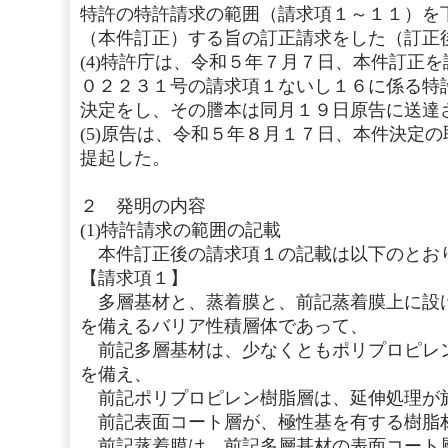
特許の特許請求の範囲（請求項１～１１）を下
（本件訂正）する旨の訂正請求をした（訂正
(4)特許庁は、令和５年７月７日、本件訂正
０２２３１号の請求項１ないし１６に係る特
決定をし、その謄本は同月１９日原告に送達
(5)原告は、令和５年８月１７日、本件決定
提起した。
２ 発明の内容
(1)特許請求の範囲の記載
本件訂正後の請求項１の記載は以下のとお
【請求項１】
多層基材と、蒸着膜と、前記蒸着膜上に設
を備えるバリア性積層体であって、
前記多層基材は、少なくともポリプロピレ
を備え、
前記ポリプロピレン樹脂層は、延伸処理が
前記表面コート層が、極性基を有する樹脂
前記蒸着膜は、前記多層基材の表面コート