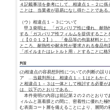
４記載事項を参考にして、相違点１－２に係
ことは、当業者が容易になし得たことである
（ウ）相違点１－３について
甲３発明は、「ガスバリア性に優れ、耐熱
する「ガスバリア性フィルムを提供すること
（【００１２】）、「食品等の包装材料とし
ところ、耐熱性や耐水性が要求される食品包
「ボイルまたはレトルト用」とすることに格
判旨
(2)相違点の容易想到性についての判断の誤
ア …
当裁判所は、相違点１－１はともかく
と相違点１－３は一体として検討する必要が
は、以下のとおりである。
本件発明の内容は前記第２の２のとおりで
ィルムと蒸着膜との間に、密着性に優れた極
む表面コート層を備えることにより、層間の