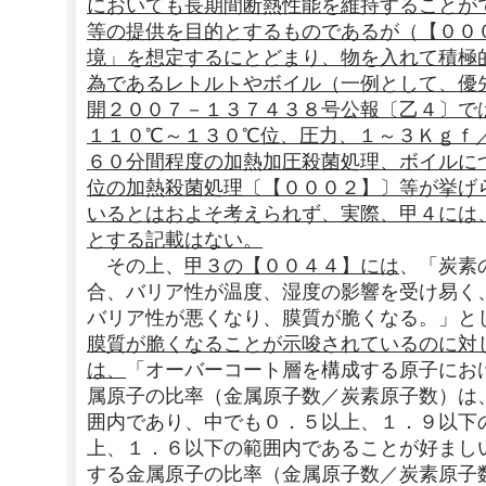
においても長期間断熱性能を維持することが
等の提供を目的とするものであるが（【００
境」を想定するにとどまり、物を入れて積極
為であるレトルトやボイル（一例として、優
開２００７－１３７４３８号公報〔乙４〕で
１１０℃～１３０℃位、圧力、１～３Ｋｇｆ／
６０分間程度の加熱加圧殺菌処理、ボイルに
位の加熱殺菌処理〔【０００２】〕等が挙げ
いるとはおよそ考えられず、実際、甲４には
とする記載はない。
その上、
甲３の【００４４】には
、「炭素
合、バリア性が温度、湿度の影響を受け易く
バリア性が悪くなり、膜質が脆くなる。」と
膜質が脆くなることが示唆されているのに対
は、
「オーバーコート層を構成する原子にお
属原子の比率（金属原子数／炭素原子数）は
囲内であり、中でも０．５以上、１．９以下
上、１．６以下の範囲内であることが好まし
する金属原子の比率（金属原子数／炭素原子