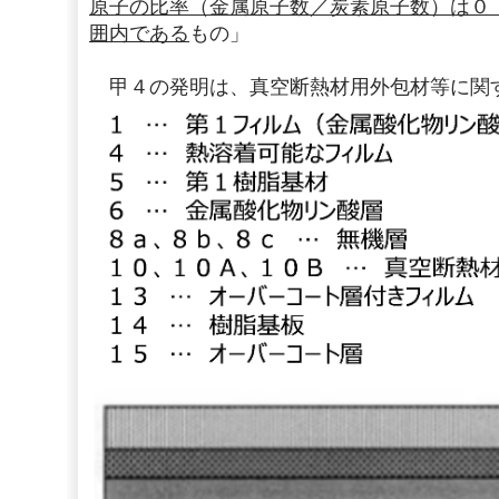
原子の比率（金属原子数／炭素原子数）は０
囲内である
もの」
甲４の発明は、真空断熱材用外包材等に関