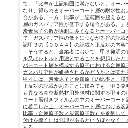
て、「比率が上記範囲に満たないと、オーバ
なり、得られるオーバーコート層の耐水性お
合がある。一方、比率が上記範囲を超えると
層のガスバリア性が低下する場合がある。」
炭素原子の数が過剰に多くなるとオーバーコ
て、ガスバリア性の低下につながる旨の記載
記甲３の【００４４】の記載と正反対の内容
そうすると、当業者において、
甲３発明の
ル又はレトルト用途とすることを想起したと
バーコート層を構成する原子における金属原
ガスバリア性が維持されるかどうかとは関わ
甲４には、炭素原子と金属原子の比率と、膜
正反対の記載があることに鑑みても、甲３発
も異なる真空断熱材用外包材に関する甲４の
コート層付きフィルムの中のオーバーコート
に着目した上、オーバーコート層における炭
比率（金属原子数／炭素原子数）を参酌して
付けを導くには無理があるというほかなく、
ある。