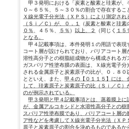
甲３発明における「炭素と酸素と珪素が、
０～６５％、５～３０％の割合で存在するこ
Ｘ線光電子分光法（ＸＰＳ）により測定され
（Ｓｉ／Ｃ）が、０．１
（
炭素
と酸素と
珪素
０％
、４５％、
５％
）
以上、２
（同じく
１５
となる。
甲４記載事項は、本件発明１の用語で表現
コート層が設けられており、バリアコート層
溶性高分子との樹脂組成物から構成されるガ
ガスバリア性塗布膜の表面は、Ｘ線光電子分
される金属原子と炭素原子の比が、０．８０
とといえ、また、
甲４の【０１１５】には、
して、珪素原子と炭素原子の比（Ｓｉ／Ｃ）
のが例示されている。
甲３発明と甲４記載事項とは、蒸着膜上に
が、金属アルコキシドと水溶性高分子との樹
スバリア性塗布膜であり、バリアコート層の
ア性などを考慮してＸ線光電子分光法（ＸＰ
原子と炭素原子の割合を決めるものであるか