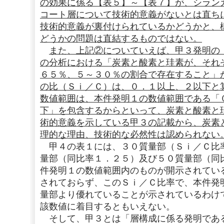
の効果に係る【表５】～【表７】が、シラン
コート層について技術的意義がないとは直ち
技術的意義が裏付けられているかどうかと、
どうかの問題は直結するものではない。
また、上記②についていえば、甲３発明の
の分析における「炭素と酸素と珪素が、それ
６５％、５～３０％の割合で存在すること」
の比（Ｓｉ／Ｃ）は、０．１以上、２以下と
数値範囲は、本件発明１の数値範囲である「
下」を包含するからといって、炭素と酸素と
術的意義を示している甲３の記載から、炭素
理的な理由、技術的な必然性は認められない
甲４の表１には、３０質量部（Ｓｉ／Ｃ比
量部（同比率１．２５）及び５０質量部（同
件発明１の数値範囲内のものが開示されてい
されておらず、このＳｉ／Ｃ比率で、本件発
量部より優れていることが示されているわけ
該数値に着目するともいえない。
そして、甲３とは「層構成に係る発明であ