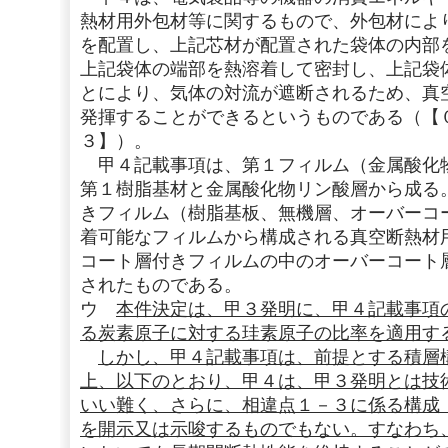
熱材用外包材等に関するもので、外包材によ
を配置し、上記芯材が配置された袋体の内部
上記袋体の端部を熱溶着して密封し、上記袋
とにより、気体の対流が遮断されるため、真
発揮することができるというものである（【
３】）。
甲４記載事項は、第１フィルム（金属酸化
第１樹脂基材と金属酸化物リン酸層から成る
きフィルム（樹脂基板、無機層、オーバーコ
着可能なフィルムから構成される真空断熱材
コート層付きフィルムの中のオーバーコート
されたものである。
ウ
本件決定は、甲３発明に、甲４記載事項
る炭素原子に対する珪素原子の比率を適用す
しかし、甲４記載事項は、前提とする積層
上、以下のとおり、甲４は、甲３発明とは技
いい難く、さらに、相違点１－３に係る構成
を開示又は示唆するものでもない。すなわち