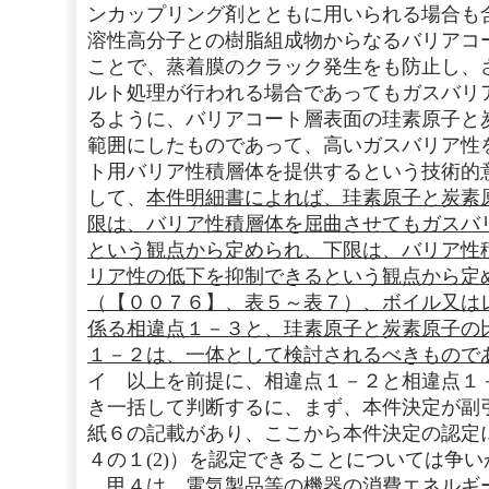
ンカップリング剤とともに用いられる場合も
溶性高分子との樹脂組成物からなるバリアコ
ことで、蒸着膜のクラック発生をも防止し、
ルト処理が行われる場合であってもガスバリ
るように、バリアコート層表面の珪素原子と
範囲にしたものであって、高いガスバリア性
ト用バリア性積層体を提供するという技術的
して、
本件明細書によれば、珪素原子と炭素
限は、バリア性積層体を屈曲させてもガスバ
という観点から定められ、下限は、バリア性
リア性の低下を抑制できるという観点から定
（【００７６】、表５～表７）、ボイル又は
係る相違点１－３と、珪素原子と炭素原子の
１－２は、一体として検討されるべきもので
イ 以上を前提に、相違点１－２と相違点１
き一括して判断するに、まず、本件決定が副
紙６の記載があり、ここから本件決定の認定
４の１(2)）を認定できることについては争
甲４は、電気製品等の機器の消費エネルギ