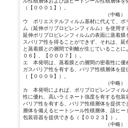
ル性積層体および該ヒートシール性積層体を
（【０００１】）。
（中略）
ウ ポリエステルフィルム基材に代えて、ポ
ム（延伸ポリプロピレンフィルム）を使用す
延伸ポリプロピレンフィルムの表面に蒸着膜
スバリア性を得ることができず、それは、延
と蒸着膜との層間で剥離が生じていることに
０６】、【０００７】）。
エ 本発明は、蒸着膜との層間の密着性に優
ガスバリア性を有する、バリア性積層体を提
（【０００９】）。
（中略）
カ 本発明によれば、ポリプロピレンフィル
性に優れ、高いラミネート強度を有する包装
バリア性を有する、バリア性積層体を提供で
層体を備えるヒートシール性積層体、該ヒー
包装容器を提供できる（【００２３】）。
（中略）