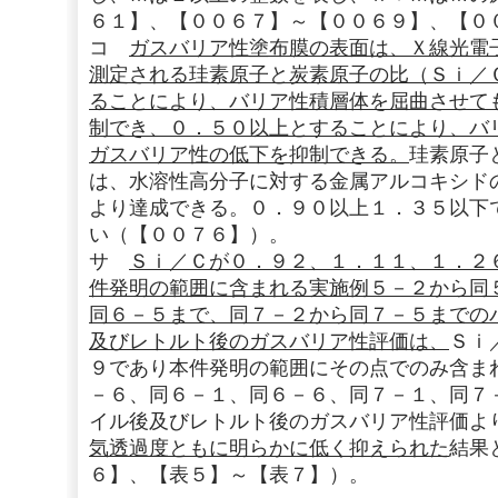
６１】、【００６７】～【００６９】、【０
コ
ガスバリア性塗布膜の表面は、Ｘ線光電
測定される珪素原子と炭素原子の比（Ｓｉ／
ることにより、バリア性積層体を屈曲させて
制でき、０．５０以上とすることにより、バ
ガスバリア性の低下を抑制できる。
珪素原子
は、水溶性高分子に対する金属アルコキシド
より達成できる。０．９０以上１．３５以下
い（【００７６】）。
サ
Ｓｉ／Ｃが０．９２、１．１１、１．２
件発明の範囲に含まれる実施例５－２から同
同６－５まで、同７－２から同７－５までの
及びレトルト後のガスバリア性評価は、
Ｓｉ
９であり本件発明の範囲にその点でのみ含ま
－６、同６－１、同６－６、同７－１、同７
イル後及びレトルト後のガスバリア性評価よ
気透過度ともに明らかに低く抑えられた
結果
６】、【表５】～【表７】）。