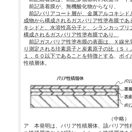
前記蒸着膜が、無機酸化物からなり、
前記バリアコート層が、金属アルコキシド
成物から構成されるガスバリア性塗布膜であ
キシドと、水溶性高分子と、シランカップリ
構成されるガスバリア性塗布膜であり、
前記ガスバリア性塗布膜の表面は、Ｘ線光
り測定される珪素原子と炭素原子の比（Ｓｉ
１．６０以下であることを特徴とする
、
ボイ
性積層体。
（中略）
ア 本発明は、バリア性積層体、該バリア性