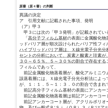
原審（原々審）の判断
異議の決定
ア 引用文献に記載された事項、発明
（ア）甲３
甲３には次の「甲３発明」が記載されてい
「
高分子フィルム基材
の表面に金属酸化物
ッドバリア層が順次設けられたバリア性フィ
ハイブリッドバリア層は、Ｘ線光電子分光分
セントの分析において、炭素と酸素と珪素が
３０～６５％、５～３０％の割合で存在する
フィルムであって、
前記金属酸化物蒸着層が、酸化アルミニウ
該蒸着層には、Ｘ線光電子分光分析法によっ
が、１：１．５～１：３．０の割合で含まれ
前記高分子フィルム基材の表面にアンカー
前記金属酸化物蒸着層は前記アンカーコー
前記アンカーコート層が、アクリルポリオ
物、及び一般式Ｒ’Ｓｉ（ＯＲ）３（Ｒ’はア